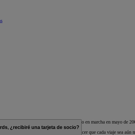
as
de las aerolíneas Emirates y flydubai, puesto en marcha en mayo de 20
s, ¿recibiré una tarjeta de socio?
das para complementar su estilo de vida y hacer que cada viaje sea aún 