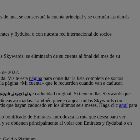
 de una, se conservará la cuenta principal y se cerrarán las demás.
tes y flydubai o con nuestra red internacional de socios
as Skywards, se eliminarán de su cuenta al final del mes de su
o de 2022.
da. Visite esta
página
para consultar la lista completa de socios
 la página «Mi cuenta» que le recuerden cuándo van a caducar.
tir de la fecha de caducidad original. Si tiene millas Skywards que
es de antelación.
.
olíneas asociadas. También puede canjear millas Skywards con
rds que hayan caducado en los últimos seis meses. Haga clic
aquí
para
o bonificado de Emirates. Introduzca la ruta que desea para ver
n y se obtienen principalmente al volar con Emirates y flydubai o en
er, Gold o Platinum.