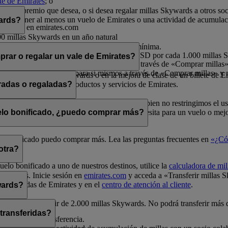
nte de Emirates
; o
rates.
por el premio que desea, o si desea regalar millas Skywards a otros so
a debe tener al menos un vuelo de Emirates o una actividad de acumulac
wards?
o sesión en emirates.com
00 millas Skywards en un año natural
millas Skywards en un año natural
ltiplos de 1.000, siendo 2.000 la cantidad mínima.
s por cada transacción, a un precio de 30 USD por cada 1.000 millas
rar o regalar un vale de Emirates?
 millas en un año natural para sí mismos a través de «Comprar millas» 
illas en un año natural para sí mismos a través de «Comprar millas» y r
e en vuelos Classic Rewards o en la mejora de clase de un billete de E
ivo para la compra de productos y servicios de Emirates.
radas o regaladas?
elos Classic Rewards y mejoras de clase. Si bien no restringimos el u
a de millas
para comprobar cuántas millas necesita para un vuelo o mejo
uelo bonificado, ¿puedo comprar más?
uelo bonificado puedo comprar más. Lea las preguntas frecuentes en
«¿Có
otra?
uelo bonificado a uno de nuestros destinos, utilice la
calculadora de mil
Skywards. Inicie sesión en
emirates.com
y acceda a «Transferir millas 
unas tiendas de Emirates y en el
centro de atención al cliente
.
wards?
0 y siempre a partir de 2.000 millas Skywards. No podrá transferir más
 transferidas?
a realizar la transferencia.