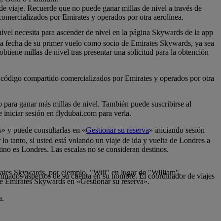
 de viaje. Recuerde que no puede ganar millas de nivel a través de
comercializados por Emirates y operados por otra aerolínea.
nivel necesita para ascender de nivel en la página Skywards de la app
 la fecha de su primer vuelo como socio de Emirates Skywards, ya sea
tiene millas de nivel tras presentar una solicitud para la obtención
de código compartido comercializados por Emirates y operados por otra
lo para ganar más millas de nivel. También puede suscribirse al
iniciar sesión en flydubai.com para verla.
s» y puede consultarlas en «
Gestionar su reserva
» iniciando sesión
 lo tanto, si usted está volando un viaje de ida y vuelta de Londres a
tino es Londres. Las escalas no se consideran destinos.
rates Skywards, por ejemplo, "Will" en lugar de "William".
inados aspectos de su cuenta en su nombre. El coordinador de viajes
de Emirates Skywards en «Gestionar su reserva».
a.