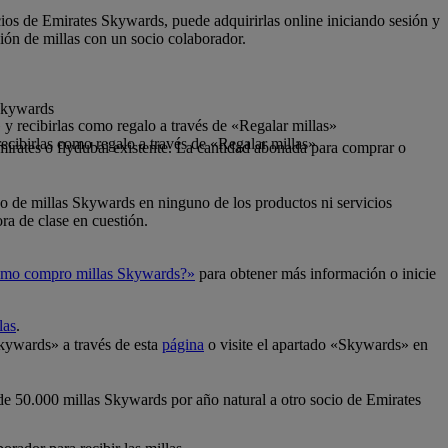
cios de Emirates Skywards, puede adquirirlas online iniciando sesión y
ión de millas con un socio colaborador.
 Skywards
y recibirlas como regalo a través de «Regalar millas»
ecibirlas como regalo a través de «Regalar millas»
mirates o flydubai existente. La cantidad abonada para comprar o
so de millas Skywards en ninguno de los productos ni servicios
ra de clase en cuestión.
mo compro millas Skywards?»
para obtener más información o inicie
las
.
Skywards» a través de esta
página
o visite el apartado «Skywards» en
 de 50.000 millas Skywards por año natural a otro socio de Emirates