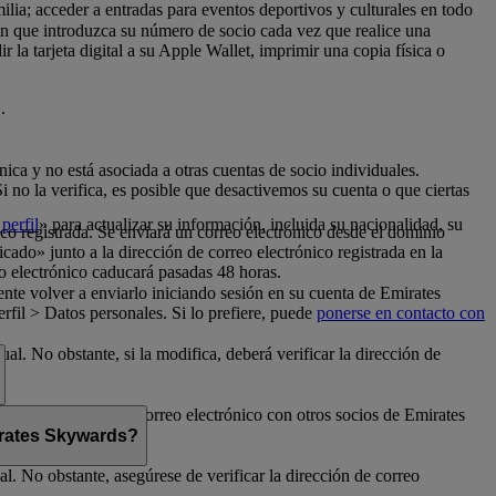
milia; acceder a entradas para eventos deportivos y culturales en todo
con que introduzca su número de socio cada vez que realice una
la tarjeta digital a su Apple Wallet, imprimir una copia física o
.
nica y no está asociada a otras cuentas de socio individuales.
no la verifica, es posible que desactivemos su cuenta o que ciertas
perfil
» para actualizar su información, incluida su nacionalidad, su
ico registrada. Se enviará un correo electrónico desde el dominio
cado» junto a la dirección de correo electrónico registrada en la
o electrónico caducará pasadas 48 horas.
nte volver a enviarlo iniciando sesión en su cuenta de Emirates
fil > Datos personales. Si lo prefiere, puede
ponerse en contacto con
al. No obstante, si la modifica, deberá verificar la dirección de
rte su dirección de correo electrónico con otros socios de Emirates
mirates Skywards?
l. No obstante, asegúrese de verificar la dirección de correo