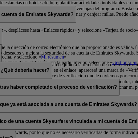
de estancias en hoteles de lujo; planificar actividades inolvidables en fa
física para poder disfrutar de todas las ventajas del programa. Basta 
radores de Emirates Skywards para ganar y canjear millas. Puede añadir 
i cuenta de Emirates Skywards?
ma y sus exclusivas ventajas.
er rápidamente a los datos de socio.
», desplácese hasta «Enlaces rápidos» y seleccione «Tarjeta de socio»
que la dirección de correo electrónico que ha proporcionado es válida, ú
o deseados y mejora la seguridad de su cuenta de Emirates Skywards. Si 
erecha, y seleccione «
Mi resumen
»
resumen de su afiliación. En la parte inferior, seleccione «
Gestionar mi 
a opción «Verificar» que aparece junto a la dirección de correo electrón
lectrónico». Al hacer clic en el enlace, aparecerá una marca de «Verifi
n. ¿Qué debería hacer?
enga en cuenta que el enlace de verificación que le enviemos por corre
s los mensajes se filtran de forma incorrecta. Si no lo encuentra, inte
ará la opción «Verificar» en la sección Mi resumen > Gestionar mi per
tras haber completado el proceso de verificación?
ates Skywards.
ntos situados en la esquina superior derecha de la pantalla.
a y única aunque haya verificado su dirección de correo electrónico actu
os personales.
o que ya está asociada a una cuenta de Emirates Skywards?
adas a direcciones de correo electrónico que no estén en uso. Si compa
carla.
Póngase en contacto con nosotros
para obtener ayuda.
ónico de una cuenta Skysurfers vinculada a mi cuenta de E
tes Skywards, por lo que no es necesario verificarlas de forma individua
.