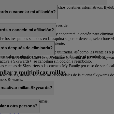
electrónico con el fin de enviarle dichos boletines informativos. flydu
ds o cancelar mi afiliación?
iliación en cualquier momento a través de:
rds o cancelo mi afiliación?
, seleccione «
Gestionar mi cuenta
» y encontrará la opción para eliminar
 los tres puntos situados en la esquina superior derecha, seleccione «E
ado de ayudarle.
afiliación, tenga en cuenta lo siguiente:
rds después de eliminarla?
illas Skywards y recompensas no utilizadas, así como las ventajas o pr
enen valor en efectivo y no son susceptibles de canje ni reembolso.
te e irreversible. Una vez que elimine su cuenta de Emirates Skywards,
activa a Skywards+, se cancelará sin opción a reembolso.
as cuentas de Skysurfers o las cuentas My Family (en caso de ser el ca
pliar y multiplicar millas
wards registradas mediante las credenciales de la cuenta Skywards deja
iness Rewards.
 reactivar millas Skywards?
cerlo de las siguientes formas:
lar a otra persona?