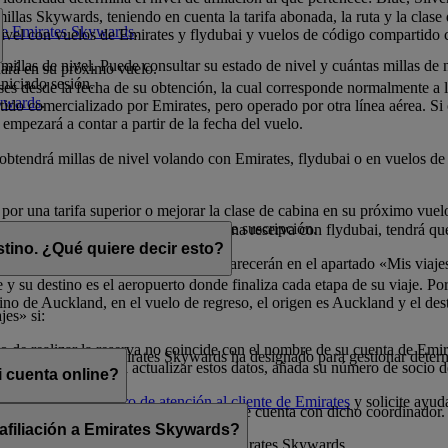
illas Skywards, teniendo en cuenta la tarifa abonada, la ruta y la clase
 de Emirates Skywards
.
 nivel con vuelos de Emirates y flydubai y vuelos de código compartido 
millas de nivel. Puede consultar su estado de nivel y cuántas millas de 
nará en su próximo vuelo.
niciado sesión.
eses desde la fecha de su obtención, la cual corresponde normalmente a
kywards
.
do comercializado por Emirates, pero operado por otra línea aérea. Si ob
 empezará a contar a partir de la fecha del vuelo.
o obtendrá millas de nivel volando con Emirates, flydubai o en vuelos 
 por una tarifa superior o mejorar la clase de cabina en su próximo vue
millas de nivel durante el período de suscripción.
elos con Emirates. Si dispone de una reserva con flydubai, tendrá que 
stino. ¿Qué quiere decir esto?
dos con millas Skywards) también aparecerán en el apartado «Mis viaje
 y su destino es el aeropuerto donde finaliza cada etapa de su viaje. Por
no de Auckland, en el vuelo de regreso, el origen es Auckland y el des
jes» si:
 de realizar la reserva no coincide con el nombre de su cuenta de Emi
 que un socio de Emirates Skywards ha designado para gestionar determ
o a la reserva. Para actualizar estos datos, añada su número de socio 
 cuenta online?
uras, llame a un
centro de atención al cliente de Emirates
y solicite ayud
 menos que comparta sus credenciales de cuenta con dicho coordinador.
 afiliación a Emirates Skywards?
cionada con la afiliación del socio a Emirates Skywards