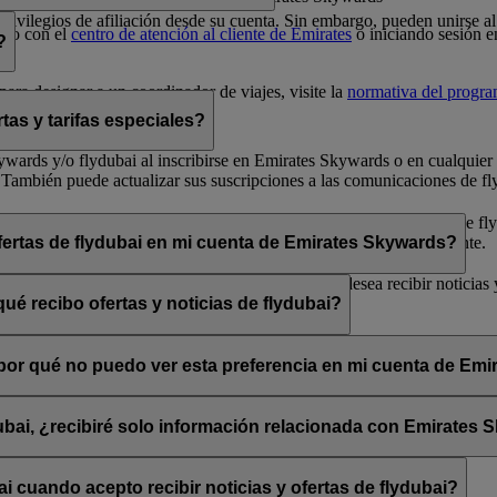
 privilegios de afiliación desde su cuenta. Sin embargo, pueden unirse
cto con el
centro de atención al cliente de Emirates
o iniciando sesión e
?
ara designar a un coordinador de viajes, visite la
normativa del progr
tas y tarifas especiales?
 Skywards y/o flydubai al inscribirse en Emirates Skywards o en cualqui
 También puede actualizar sus suscripciones a las comunicaciones de fly
arse de baja» que encontrará al final de los correos electrónicos de fly
bai a través de su chat en directo o su centro de atención al cliente.
ofertas de flydubai en mi cuenta de Emirates Skywards?
lydubai. Por tanto, tiene la opción de decidir si desea recibir noticias
ué recibo ofertas y noticias de flydubai?
 suscribirse a las noticias y ofertas de Emirates, Emirates Skywards o 
, ¿por qué no puedo ver esta preferencia en mi cuenta de Em
sado está asociada con varios números de socio de Emirates Skywards o 
rates Skywards y actualice sus suscripciones por correo electrónico en
dubai, ¿recibiré solo información relacionada con Emirates
promociones de flydubai y flydubai Holidays.
 cuando acepto recibir noticias y ofertas de flydubai?