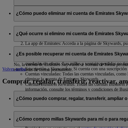
Se compartirán con flydubai su nombre y su dirección de correo 
política de privacidad de flydubai
.
¿Cómo puedo eliminar mi cuenta de Emirates Skywar
Puede eliminar su cuenta de Emirates Skywards o cancelar su af
¿Qué ocurre si elimino mi cuenta de Emirates Skywa
El sitio web de Emirates: Inicie sesión, acceda a su perfil
La app de Emirates: Acceda a la página de Skywards, pulse
Chat en directo
: Hable con nuestro equipo; estará encant
Si decide eliminar su cuenta de Emirates Skywards o cancelar su 
¿Es posible recuperar mi cuenta de Emirates Skywa
Millas Skywards y recompensas no utilizadas: Todas sus m
quedarán sin efecto. Las millas y ventajas perdidas no ti
No, la cuenta de Emirates Skywards se borrará de forma permanen
Suscripción a Skywards+: Si cuenta con una suscripción 
Volver arriba
eliminarán de forma permanente.
Cuentas vinculadas: Todas las cuentas vinculadas, como l
eliminar la cuenta de Emirates Skywards.
Comprar, regalar, transferir, reactivar, am
Cuentas Business Rewards: Todas las cuentas Business Re
información, consulte los términos y condiciones de Bus
¿Cómo puedo comprar, regalar, transferir, ampliar o
Si desea comprar, regalar y transferir millas Skywards, puede ha
¿Cómo compro millas Skywards para mí o para rega
Iniciando sesión en emirates.com; o