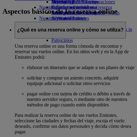
Bebidas
Diversión para los niños
Sostenibilidad en las operaciones
Skywards Rail
Móvil y app de Emirates
Nuestra flota
Juguetes infantiles
Política medioambiental
Calculadora de millas
Cancelar o cambiar una reserva
Aspectos básicos de la reserva online
Boeing 777
Actividades para niños
Informes medioambientales
Inicie sesión en Emirates Skywards
Alteraciones en los viajes
Nuestras comunidades
A380 de Emirates
Skywards+
Acerca de Emirates
Emirates A350
Fundación Emirates Airline
Fundación
Emirates Executive
Emirates Airline Opens an external link in
¿Qué es una reserva online y cómo se utiliza?
Mapa de asientos
a new tab
Patrocinios
Una reserva online es una forma cómoda de encontrar y
reservar sus vuelos online. En los sitios web y en la App de
Emirates podrá:
elaborar un itinerario que se adapte a sus planes de viaje
solicitar y comprar un asiento concreto, adquirir
equipaje adicional o solicitar otros servicios
pagar online con tarjeta de crédito o débito a través de
nuestro servidor seguro, o mediante otro de nuestros
métodos de pago cuando estén disponibles
Para realizar la reserva online de sus vuelos Emirates,
seleccione las ciudades y fechas del viaje, escoja el vuelo
deseado, confirme sus datos personales y decida cómo desea
pagar.