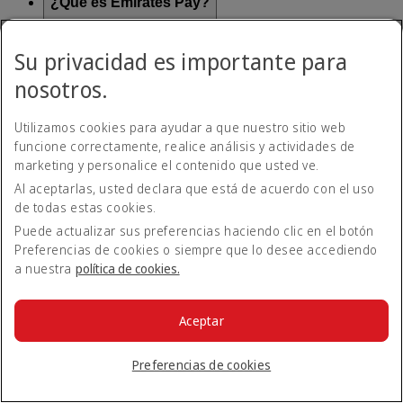
¿Qué es Emirates Pay?
Emirates Pay es una forma rápida y cómoda de pagar vuelos y
Su privacidad es importante para
servicios de Emirates sin necesidad de tarjeta de crédito.
Emirates Pay, desarrollado en colaboración con Deutsche
nosotros.
Bank y la IATA, ofrece una mayor seguridad con una nueva
opción de pago contactless.
Utilizamos cookies para ayudar a que nuestro sitio web
funcione correctamente, realice análisis y actividades de
¿Cómo puedo utilizar Emirates Pay?
marketing y personalice el contenido que usted ve.
Al aceptarlas, usted declara que está de acuerdo con el uso
de todas estas cookies.
Cuando reserve un vuelo en emirates.com, tendrá
Volver a Todos los temas
Volver arriba
automáticamente la opción de pagar con Emirates Pay. Puede
Puede actualizar sus preferencias haciendo clic en el botón
vincular su cuenta bancaria a Emirates Pay de forma segura y
Preferencias de cookies o siempre que lo desee accediendo
Todos los temas de preguntas frecuentes
completar su reserva.
a nuestra
política de cookies.
Acerca de Emirates
En el aeropuerto
Aceptar
Alteraciones de viaje
Móvil y app de Emirates
Preferencias de cookies
Nuestros otros productos
Preparación del viaje
Herramientas y recursos