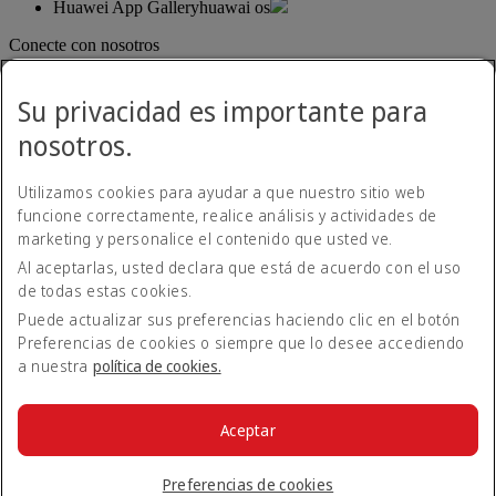
Huawei App Gallery
huawai os
Conecte con nosotros
Comparta su experiencia Emirates.
Su privacidad es importante para
nosotros.
Utilizamos cookies para ayudar a que nuestro sitio web
funcione correctamente, realice análisis y actividades de
marketing y personalice el contenido que usted ve.
Al aceptarlas, usted declara que está de acuerdo con el uso
Declaración de accesibilidad
de todas estas cookies.
Contacte con nosotros
Política de privacidad
Puede actualizar sus preferencias haciendo clic en el botón
Condiciones generales
Preferencias de cookies o siempre que lo desee accediendo
Política de cookies
a nuestra
política de cookies.
Ciberseguridad
Declaración de transparencia de la Ley sobre la Esclavitud
Moderna
Aceptar
Mapa del sitio web
© 2026 The Emirates Group. Todos los derechos reservados.
Preferencias de cookies