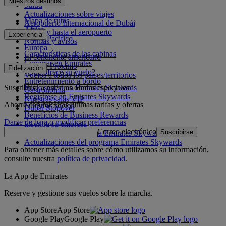
Nuestros destinos
Salud
Actualizaciones sobre viajes
Mapa de rutas
Aeropuerto Internacional de Dubái
África
Desde y hasta el aeropuerto
Experiencia
Asia y Pacífico
Normas y avisos
Europa
Características de las cabinas
El continente americano
Comprar en Emirates
Oriente Próximo
Fidelización
¿Qué ofrece su vuelo?
Vuelos a todos los países/territorios
Entretenimiento a bordo
Suscribirse a nuestras ofertas especiales
Inicie sesión en Emirates Skywards
Gastronomía
Regístrese en Emirates Skywards
Nuestras salas VIP
Ahorre con nuestras últimas tarifas y ofertas
Nuestros socios
Dubai Stopover
Beneficios de Business Rewards
Darse de baja o modificar preferencias
Inscriba su empresa
Correo electrónico
Suscribirse
Normativa del programa Emirates Skywards
Actualizaciones del programa Emirates Skywards
Para obtener más detalles sobre cómo utilizamos su información,
consulte nuestra
política de privacidad
.
La App de Emirates
Reserve y gestione sus vuelos sobre la marcha.
App Store
App Store
Google Play
Google Play