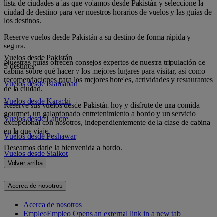
lista de ciudades a las que volamos desde Pakistán y seleccione la
ciudad de destino para ver nuestros horarios de vuelos y las guías de
los destinos.
Reserve vuelos desde Pakistán a su destino de forma rápida y
segura.
Vuelos desde Pakistán
Nuestras guías ofrecen consejos expertos de nuestra tripulación de
5 destinos
cabina sobre qué hacer y los mejores lugares para visitar, así como
recomendaciones para los mejores hoteles, actividades y restaurantes
Vuelos desde Islamabad
de la ciudad.
Vuelos desde Karachi
Reserve sus vuelos desde Pakistán hoy y disfrute de una comida
gourmet, un galardonado entretenimiento a bordo y un servicio
Vuelos desde Lahore
excepcional con nosotros, independientemente de la clase de cabina
en la que viaje.
Vuelos desde Peshawar
Deseamos darle la bienvenida a bordo.
Vuelos desde Sialkot
Volver arriba
Acerca de nosotros
Acerca de nosotros
Empleo
Empleo Opens an external link in a new tab