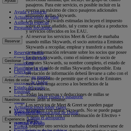
Ayuda
pasajeros. Para este servicio, es posible incluir en la
reserva un máximo de cinco pasajeros adicionales
Ayuda y contacto
utilizando millas Skywards.
Actualizaciones de viaje
Las millas Skywards estimadas incluyen el impuesto
Asistencia especial
sobre el valor añadido, tal y como se aplica a productos
Preguntas frecuentes
y servicios ofrecidos en los EAU.
Al reservar los servicios Meet & Greet de marhaba
Reservar
usando millas Skywards, el socio autoriza a Emirates
Skywards a recopilar, emplear y transferir a marhaba
cierta información relevante sobre los socios que posee
Reservar vuelos
Emirates Skywards, como el número de socio de
Servicios de viaje
Gestionar
Emirates Skywards, su nombre completo, el estado de
Transporte
nivel y el saldo de millas Skywards disponible. Esta
Planifique su viaje
Check-in
revelación de información deberá llevarse a cabo con el
Gestione su reserva
único propósito de permitir que el socio de Emirates
Antes de volar
Servicio de chófer
Skywards tenga acceso a los beneficios de la
Estado del vuelo
colaboración.
Equipaje
Todas las reservas y deducciones de millas se
Información sobre visado y pasaporte
procesarán al instante.
Nuestros destinos
Salud
Los servicios de Meet & Greet se pueden pagar
Actualizaciones sobre viajes
totalmente con millas Skywards. No se puede pagar
Mapa de rutas
Aeropuerto Internacional de Dubái
ningún servicio con una combinación de Efectivo +
África
Desde y hasta el aeropuerto
Experiencia
Millas.
Asia y Pacífico
Normas y avisos
Cualquier otro servicio marhaba deberá reservarse de
Europa
Características de las cabinas