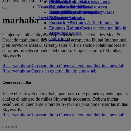
¿Todavía no es socio?
Registrarse
Bebidas
Diversión para los niños
Sostenibilidad en las operaciones
Skywards Rail
Móvil y app de Emirates
Nuestra flota
Juguetes infantiles
Política medioambiental
Calculadora de millas
Cancelar o cambiar una reserva
Boeing 777
Actividades para niños
Informes medioambientales
Inicie sesión en Emirates Skywards
Alteraciones en los viajes
Nuestras comunidades
A380 de Emirates
Skywards+
Acerca de Emirates
marhaba
Emirates A350
Fundación Emirates Airline
Fundación
Emirates Executive
Emirates Airline Opens an external link in
Mapa de asientos
a new tab
Canjee sus millas Skywards por servicios seleccionados Meet &
Patrocinios
Greet de marhaba al llegar o salir del aeropuerto Dubai International
y en servicios Meet & Greet y salas VIP de socios colaboradores en
aeropuertos seleccionados del mundo. Empiece con 5.190 millas
Skywards.
Reservar ahora
Reservar ahora Opens an external link in a new tab
Reservar ahora Opens an external link in a new tab
Cómo usar millas
Visite el sitio web de marhaba para ver a qué paquetes puede optar y
cuál es el número de millas Skywards necesario. Deberá iniciar
sesión en su cuenta de Emirates Skywards para poder usar las millas
Skywards.
Reservar ahora
Reservar ahora Opens an external link in a new tab
marhaba