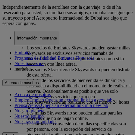
Independientemente de la aerolínea con la que viaje, o de si ha
reservado para usted, su familia o sus amigos, marhaba consigue que
su trayecto por el Aeropuerto Internacional de Dubái sea algo que
espera con ganas.
Información importante
Los socios de Emirates Skywards pueden gastar millas
Emirates
Skywards en exclusivos servicios marhaba de
Programa de fidelidad Emirates Skywards
bienvenida, tanto si vuelan con Emirates como si lo
Nuestros socios
hacen con otra línea aérea.
marhaba
Los socios Skysurfers de Skywards no pueden disfrutar
de esta oferta.
La lista de los servicios de bienvenida es dinámica y
Acerca de nosotros
está sujeta a disponibilidad en el momento de realizar la
reserva. Ocasionalmente es posible que vea solo
Acerca de nosotros
algunos de los servicios que ofrecen.
Empleo
Empleo Opens an external link in a new tab
Las reservas deberán realizarse con al menos 24 horas
Prensa
Prensa Opens an external link in a new tab
de antelación.
Nuestro planeta
Las millas Skywards no se pueden utilizar para las
Nuestro equipo
reservas que no se hagan online.
Nuestras comunidades
Las tarifas de conversión de millas especificadas son
por persona, con la excepción del servicio de
bienvenida familiar, que incluye un grupo de cuatro