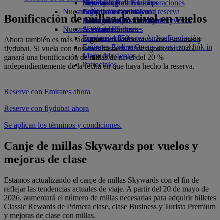
Bebidas
Diversión para los niños
Sostenibilidad en las operaciones
Skywards Rail
Móvil y app de Emirates
Nuestra flota
Juguetes infantiles
Política medioambiental
Calculadora de millas
Cancelar o cambiar una reserva
Bonificación de millas de nivel en vuelos
Boeing 777
Actividades para niños
Informes medioambientales
Inicie sesión en Emirates Skywards
Alteraciones en los viajes
Nuestras comunidades
A380 de Emirates
Skywards+
Acerca de Emirates
Emirates A350
Fundación Emirates Airline
Fundación
Ahora también es más fácil ganar millas de nivel con Emirates y
Emirates Executive
Emirates Airline Opens an external link in
flydubai. Si vuela con nosotros hasta el 31 de agosto de 2026,
Mapa de asientos
a new tab
ganará una bonificación de millas de nivel del 20 %
Patrocinios
independientemente de la fecha en que haya hecho la reserva.
Reserve con Emirates ahora
Reserve con flydubai ahora
Se aplican los términos y condiciones.
Canje de millas Skywards por vuelos y
mejoras de clase
Estamos actualizando el canje de millas Skywards con el fin de
reflejar las tendencias actuales de viaje. A partir del 20 de mayo de
2026, aumentará el número de millas necesarias para adquirir billetes
Classic Rewards de Primera clase, clase Business y Turista Premium
y mejoras de clase con millas.