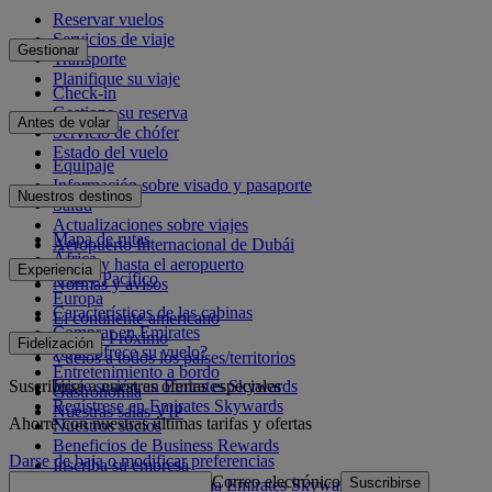
Reservar vuelos
Servicios de viaje
Gestionar
Transporte
Planifique su viaje
Check-in
Gestione su reserva
Antes de volar
Servicio de chófer
Estado del vuelo
Equipaje
Información sobre visado y pasaporte
Nuestros destinos
Salud
Actualizaciones sobre viajes
Mapa de rutas
Aeropuerto Internacional de Dubái
África
Desde y hasta el aeropuerto
Experiencia
Asia y Pacífico
Normas y avisos
Europa
Características de las cabinas
El continente americano
Comprar en Emirates
Oriente Próximo
Fidelización
¿Qué ofrece su vuelo?
Vuelos a todos los países/territorios
Entretenimiento a bordo
Suscribirse a nuestras ofertas especiales
Inicie sesión en Emirates Skywards
Gastronomía
Regístrese en Emirates Skywards
Nuestras salas VIP
Ahorre con nuestras últimas tarifas y ofertas
Nuestros socios
Beneficios de Business Rewards
Darse de baja o modificar preferencias
Inscriba su empresa
Correo electrónico
Suscribirse
Normativa del programa Emirates Skywards