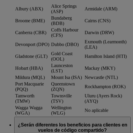
Alice Springs
Albury (ABX)
Armidale (ARM)
(ASP)
Bundaberg
Broome (BME)
Cairns (CNS)
(BDB)
Coffs Harbour
Canberra (CBR)
Darwin (DRW)
(CFS)
Exmouth (Learmonth)
Devonport (DPO)
Dubbo (DBO)
(LEA)
Gold Coast
Gladstone (GLT)
Hamilton Island (HTI)
(OOL)
Launceston
Hobart (HBA)
Mackay (MKY)
(LST)
Mildura (MQL)
Mount Isa (ISA)
Newcastle (NTL)
Port Macquarie
Queenstown
Rockhampton (ROK)
(PQQ)
(ZQN)
Tamworth
Townsville
Uluru (Ayers Rock)
(TMW)
(TSV)
(AYQ)
Wagga Wagga
Wellington
No aplicable
(WGA)
(WLG)
¿Serán diferentes los beneficios para clientes en
vuelos de código compartido?