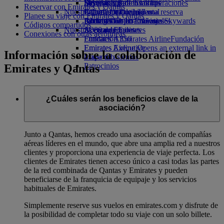
Bebidas
Diversión para los niños
Sostenibilidad en las operaciones
Skywards Rail
Móvil y app de Emirates
Reservar con Emirates y Qantas
Nuestra flota
Juguetes infantiles
Política medioambiental
Calculadora de millas
Cancelar o cambiar una reserva
Planee su viaje con Emirates y Qantas
Boeing 777
Actividades para niños
Informes medioambientales
Inicie sesión en Emirates Skywards
Alteraciones en los viajes
Códigos compartidos
Nuestras comunidades
A380 de Emirates
Skywards+
Acerca de Emirates
Conexiones con otras aerolíneas
Emirates A350
Fundación Emirates Airline
Fundación
Emirates Executive
Emirates Airline Opens an external link in
Información sobre la colaboración de
Mapa de asientos
a new tab
Patrocinios
Emirates y Qantas
¿Cuáles serán los beneficios clave de la
asociación?
Junto a Qantas, hemos creado una asociación de compañías
aéreas líderes en el mundo, que abre una amplia red a nuestros
clientes y proporciona una experiencia de viaje perfecta. Los
clientes de Emirates tienen acceso único a casi todas las partes
de la red combinada de Qantas y Emirates y pueden
beneficiarse de la franquicia de equipaje y los servicios
habituales de Emirates.
Simplemente reserve sus vuelos en emirates.com y disfrute de
la posibilidad de completar todo su viaje con un solo billete.