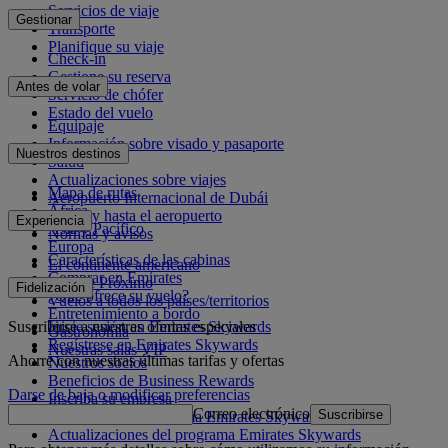
Servicios de viaje
Gestionar
Transporte
Planifique su viaje
Check-in
Gestione su reserva
Antes de volar
Servicio de chófer
Estado del vuelo
Equipaje
Información sobre visado y pasaporte
Nuestros destinos
Salud
Actualizaciones sobre viajes
Mapa de rutas
Aeropuerto Internacional de Dubái
África
Desde y hasta el aeropuerto
Experiencia
Asia y Pacífico
Normas y avisos
Europa
Características de las cabinas
El continente americano
Comprar en Emirates
Oriente Próximo
Fidelización
¿Qué ofrece su vuelo?
Vuelos a todos los países/territorios
Entretenimiento a bordo
Suscribirse a nuestras ofertas especiales
Inicie sesión en Emirates Skywards
Gastronomía
Regístrese en Emirates Skywards
Nuestras salas VIP
Ahorre con nuestras últimas tarifas y ofertas
Nuestros socios
Beneficios de Business Rewards
Darse de baja o modificar preferencias
Inscriba su empresa
Correo electrónico
Suscribirse
Normativa del programa Emirates Skywards
Actualizaciones del programa Emirates Skywards