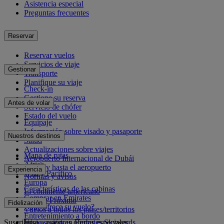
Asistencia especial
Preguntas frecuentes
Reservar
Reservar vuelos
Servicios de viaje
Gestionar
Transporte
Planifique su viaje
Check-in
Gestione su reserva
Antes de volar
Servicio de chófer
Estado del vuelo
Equipaje
Información sobre visado y pasaporte
Nuestros destinos
Salud
Actualizaciones sobre viajes
Mapa de rutas
Aeropuerto Internacional de Dubái
África
Desde y hasta el aeropuerto
Experiencia
Asia y Pacífico
Normas y avisos
Europa
Características de las cabinas
El continente americano
Comprar en Emirates
Oriente Próximo
Fidelización
¿Qué ofrece su vuelo?
Vuelos a todos los países/territorios
Entretenimiento a bordo
Suscribirse a nuestras ofertas especiales
Inicie sesión en Emirates Skywards