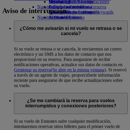
Bebidas
Diversión para los niños
Sostenibilidad en las operaciones
Skywards Rail
Móvil y app de Emirates
Nuestra flota
Juguetes infantiles
Política medioambiental
Calculadora de millas
Cancelar o cambiar una reserva
Aviso de interrupción
Boeing 777
Actividades para niños
Informes medioambientales
Inicie sesión en Emirates Skywards
Alteraciones en los viajes
Nuestras comunidades
A380 de Emirates
Skywards+
Acerca de Emirates
Emirates A350
Fundación Emirates Airline
Fundación
Emirates Executive
Emirates Airline Opens an external link in
¿Cómo me avisarán si mi vuelo se retrasa o se
Mapa de asientos
a new tab
cancela?
Patrocinios
Si su vuelo se retrasa o se cancela, le enviaremos un correo
electrónico y un SMS a los datos de contacto que nos
proporcionó en su reserva. Para asegurarse de recibir
notificaciones operativas, actualice sus datos de contacto en
Gestionar su reserva
(Se abre en la misma ventana)
. Si reservó
a través de un agente de viajes, proporciónele información
reciente para asegurarse de que recibe actualizaciones sobre
su vuelo.
¿Se me cambiará la reserva para vuelos
interrumpidos y conexiones posteriores?
Si su vuelo de Emirates sufre cualquier modificación,
intentaremos reservar otros billetes para el primer vuelo de