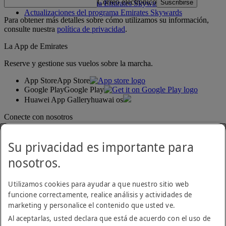
Correo electrónico
Suscribirse
Normativa del programa Emirates Skywards
Actualizaciones del programa Emirates Skywards
Para obtener más detalles sobre cómo utilizamos su información,
consulte nuestra
política de privacidad
.
La App de Emirates
Reserve y gestione sus vuelos sobre la marcha.
App Store
App Store
Google Play
Google Play
Huawei App Gallery
huawai os
Conecte con nosotros
Comparta su experiencia Emirates.
Su privacidad es importante para
nosotros.
Utilizamos cookies para ayudar a que nuestro sitio web
funcione correctamente, realice análisis y actividades de
marketing y personalice el contenido que usted ve.
Al aceptarlas, usted declara que está de acuerdo con el uso de
Declaración de accesibilidad