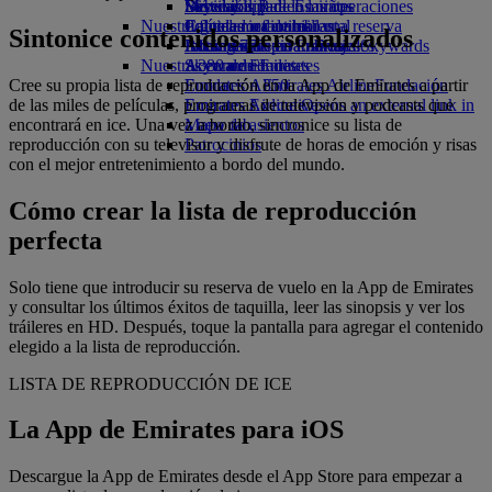
Bebidas
Diversión para los niños
Sostenibilidad en las operaciones
Skywards Rail
Móvil y app de Emirates
Nuestra flota
Juguetes infantiles
Política medioambiental
Calculadora de millas
Cancelar o cambiar una reserva
Sintonice contenidos personalizados
Boeing 777
Actividades para niños
Informes medioambientales
Inicie sesión en Emirates Skywards
Alteraciones en los viajes
Nuestras comunidades
A380 de Emirates
Skywards+
Acerca de Emirates
Cree su propia lista de reproducción en la App de Emirates a partir
Emirates A350
Fundación Emirates Airline
Fundación
de las miles de películas, programas de televisión y podcasts que
Emirates Executive
Emirates Airline Opens an external link in
encontrará en ice. Una vez a bordo, sincronice su lista de
Mapa de asientos
a new tab
reproducción con su televisor y disfrute de horas de emoción y risas
Patrocinios
con el mejor entretenimiento a bordo del mundo.
Cómo crear la lista de reproducción
perfecta
Solo tiene que introducir su reserva de vuelo en la App de Emirates
y consultar los últimos éxitos de taquilla, leer las sinopsis y ver los
tráileres en HD. Después, toque la pantalla para agregar el contenido
elegido a la lista de reproducción.
LISTA DE REPRODUCCIÓN DE ICE
La App de Emirates para iOS
Descargue la App de Emirates desde el App Store para empezar a