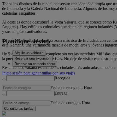
Todos los distritos de la capital conservan una identidad propia qu
de Indonesia y la Galería Nacional de Indonesia. Algunos de los mejor
cafeterías asequibles.
Al oeste es donde descubrirá la Vieja Yakarta, que se conoce como K
Anggrek). Hay edificios coloniales que datan del régimen holandés (Y
y sus templos cautivadores.
Planifique su viaje
La próspera South Jakarta es la zona más rica de la ciudad, con centro
está Kemang, una vertiginosa mezcla de mochileros y jóvenes lugare
Alquile un vehículo
Un viaje a Yakarta no está completo sin ver las increíbles Mil Islas,
Reservar una excursión
la puerta a esta tremenda red de islas. No deje de visitar este distrito 
Reserve su estancia ahora
Resumiendo, Yakarta es una de las ciudades más animadas, emocionan
Inicie sesión para ganar millas con sus viajes
Recogida
Fecha de recogida
-
Hora
Entrega
Fecha de entrega
-
Hora
Consulte las tarifas