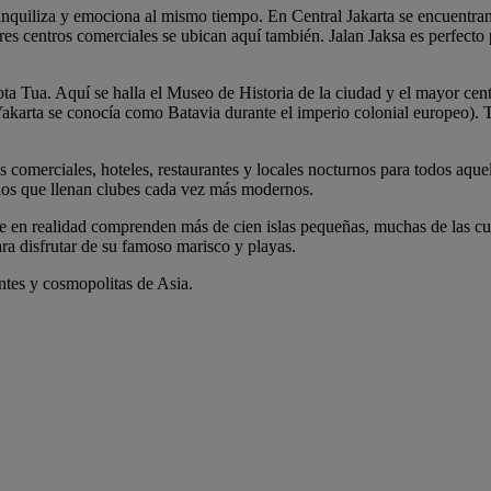
e tranquiliza y emociona al mismo tiempo. En Central Jakarta se encue
es centros comerciales se ubican aquí también. Jalan Jaksa es perfecto 
ota Tua. Aquí se halla el Museo de Historia de la ciudad y el mayor c
akarta se conocía como Batavia durante el imperio colonial europeo). 
s comerciales, hoteles, restaurantes y locales nocturnos para todos aque
ños que llenan clubes cada vez más modernos.
 que en realidad comprenden más de cien islas pequeñas, muchas de las c
para disfrutar de su famoso marisco y playas.
tes y cosmopolitas de Asia.