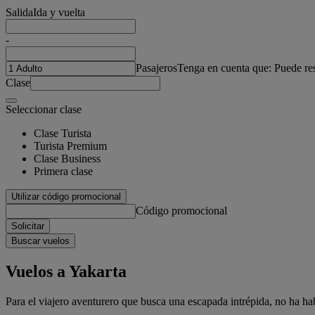
Salida
Ida y vuelta
-
Pasajeros
Tenga en cuenta que: Puede re
Clase
Seleccionar clase
Clase Turista
Turista Premium
Clase Business
Primera clase
Utilizar código promocional
Código promocional
Solicitar
Buscar vuelos
Vuelos a Yakarta
Para el viajero aventurero que busca una escapada intrépida, no ha h