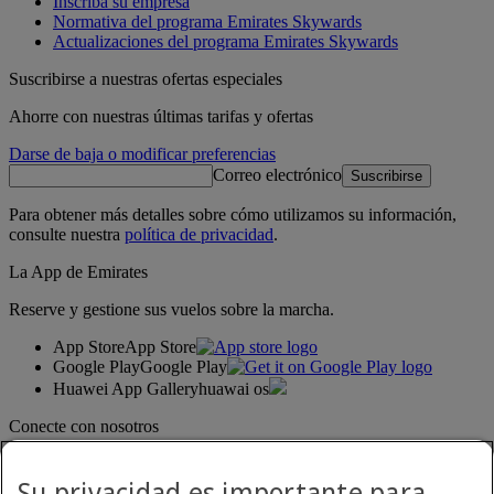
Inscriba su empresa
Normativa del programa Emirates Skywards
Actualizaciones del programa Emirates Skywards
Suscribirse a nuestras ofertas especiales
Ahorre con nuestras últimas tarifas y ofertas
Darse de baja o modificar preferencias
Correo electrónico
Suscribirse
Para obtener más detalles sobre cómo utilizamos su información,
consulte nuestra
política de privacidad
.
La App de Emirates
Reserve y gestione sus vuelos sobre la marcha.
App Store
App Store
Google Play
Google Play
Huawei App Gallery
huawai os
Conecte con nosotros
Comparta su experiencia Emirates.
Su privacidad es importante para