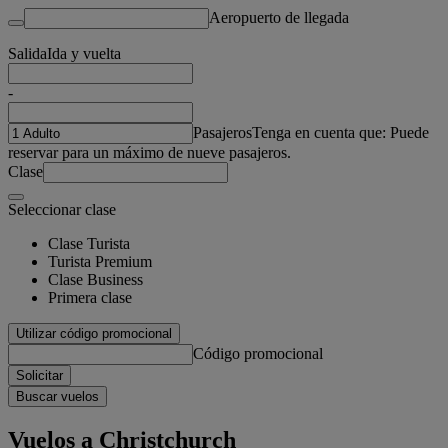
Aeropuerto de llegada
Salida
Ida y vuelta
-
Pasajeros
Tenga en cuenta que: Puede
reservar para un máximo de nueve pasajeros.
Clase
Seleccionar clase
Clase Turista
Turista Premium
Clase Business
Primera clase
Utilizar código promocional
Código promocional
Solicitar
Buscar vuelos
Vuelos a Christchurch