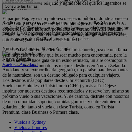
disfrutar del ambiente relajado y agradable del que los lugareños se
Consulte las tarifas
enorgullecen.
El parque Hagley es un pintoresco espacio público, donde aparecen
Realice su reserva en emirates.com para ganar millas Skywards a
de la nada y desparecen con igual rapidez proyectos artísticos. Los
través de CarTrawler, con el que nos hemos asociado para comparar
conciertos al aire libre son populares en verano. Al AMI Stadium
más de 1.700 proveedores internacionales y ofrecerle las mejores
acuden artistas de todo el mundo. El mundo antiguo también existe,
tarifas en más de 50.000 oficinas de 145 países.
como atestiguan las hermosas catedrales.
Nuestros destinos en Nueva Zelanda
La escena aventurera y nocturna de Christchurch goza de una fama
bien merecida y no hay que buscar mucho para encontrarla, pero la
Nueva Zelanda
ciudad también hace gala de un estilo refinado, un aire cosmopolita
Vuelos a Auckland
que la convierte en uno de los mejores destinos en Nueva Zelanda.
Auckland y su extraordinaria geografía, un paraíso para los amantes
de la naturaleza, son un destino obligado para cualquier viajero.
Los destinos más populares desde Christchurch (CHC)
Vuele con Emirates a Christchurch (CHC) y más allá. Déjese
inspirar por nuestros destinos recomendados y reserve hoy mismo su
próximo vuelo o sus vacaciones. Y, de camino, disfrute con nosotros
de una comodidad superior, comidas gourmet y entretenimiento
galardonado, tanto si vuela en clase Turista, como en Turista
Premium, clase Business o Primera clase.
Vuelos a Sydney
Vuelos a Londres