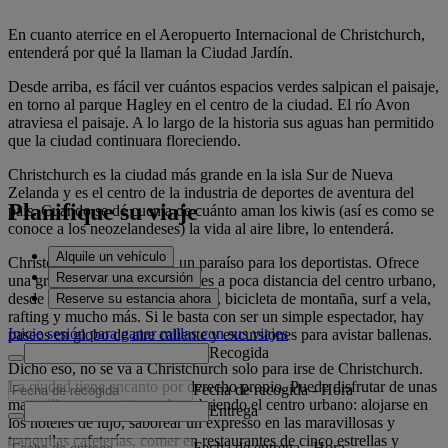
En cuanto aterrice en el Aeropuerto Internacional de Christchurch,
entenderá por qué la llaman la Ciudad Jardín.
Desde arriba, es fácil ver cuántos espacios verdes salpican el paisaje,
en torno al parque Hagley en el centro de la ciudad. El río Avon
atraviesa el paisaje. A lo largo de la historia sus aguas han permitido
que la ciudad continuara floreciendo.
Christchurch es la ciudad más grande en la isla Sur de Nueva
Zelanda y es el centro de la industria de deportes de aventura del
Planifique su viaje
país. Cuando se dé cuenta de cuánto aman los kiwis (así es como se
conoce a los neozelandeses) la vida al aire libre, lo entenderá.
Alquile un vehículo
Christchurch es, en efecto, un paraíso para los deportistas. Ofrece
Reservar una excursión
una gran variedad de actividades a poca distancia del centro urbano,
desde esquí y golf hasta puenting, bicicleta de montaña, surf a vela,
Reserve su estancia ahora
rafting y mucho más. Si le basta con ser un simple espectador, hay
Inicie sesión para ganar millas con sus viajes
paseos en globo de aire caliente y excursiones para avistar ballenas.
Recogida
Dicho eso, no se va a Christchurch solo para irse de Christchurch.
La ciudad tiene encanto por derecho propio. Puede disfrutar de unas
Fecha de recogida
-
Hora
maravillosas vacaciones descubriendo el centro urbano: alojarse en
Entrega
los hoteles de lujo, saborear un expresso en las maravillosas y
tranquilas cafeterías, comer en restaurantes de cinco estrellas y
Fecha de entrega
-
Hora