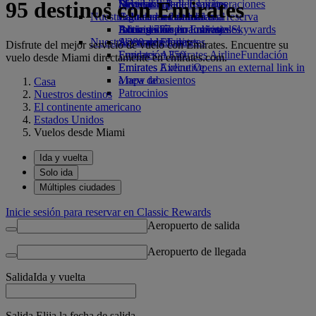
95 destinos con Emirates
Bebidas
Diversión para los niños
Sostenibilidad en las operaciones
Skywards Rail
Móvil y app de Emirates
Nuestra flota
Juguetes infantiles
Política medioambiental
Calculadora de millas
Cancelar o cambiar una reserva
Boeing 777
Actividades para niños
Informes medioambientales
Inicie sesión en Emirates Skywards
Alteraciones en los viajes
Nuestras comunidades
A380 de Emirates
Skywards+
Acerca de Emirates
Disfrute del mejor servicio de vuelo con Emirates. Encuentre su
Emirates A350
Fundación Emirates Airline
Fundación
vuelo desde Miami directamente en emirates.com.
Emirates Executive
Emirates Airline Opens an external link in
Mapa de asientos
a new tab
Casa
Patrocinios
Nuestros destinos
El continente americano
Estados Unidos
Vuelos desde Miami
Ida y vuelta
Solo ida
Múltiples ciudades
Inicie sesión para reservar en Classic Rewards
Aeropuerto de salida
Aeropuerto de llegada
Salida
Ida y vuelta
Salida Elija la fecha de salida