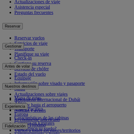
Actualizaciones de viaje
Asistencia especial
Preguntas frecuentes
Reservar
Reservar vuelos
Servicios de viaje
Gestionar
Transporte
Planifique su viaje
Check-in
Gestione su reserva
Antes de volar
Servicio de chófer
Estado del vuelo
Equipaje
Información sobre visado y pasaporte
Nuestros destinos
Salud
Actualizaciones sobre viajes
Mapa de rutas
Aeropuerto Internacional de Dubái
África
Desde y hasta el aeropuerto
Experiencia
Asia y Pacífico
Normas y avisos
Europa
Características de las cabinas
El continente americano
Comprar en Emirates
Oriente Próximo
Fidelización
¿Qué ofrece su vuelo?
Vuelos a todos los países/territorios
Entretenimiento a bordo