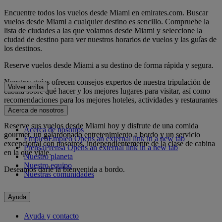
Encuentre todos los vuelos desde Miami en emirates.com. Buscar
vuelos desde Miami a cualquier destino es sencillo. Compruebe la
lista de ciudades a las que volamos desde Miami y seleccione la
ciudad de destino para ver nuestros horarios de vuelos y las guías de
los destinos.
Reserve vuelos desde Miami a su destino de forma rápida y segura.
Nuestras guías ofrecen consejos expertos de nuestra tripulación de
Volver arriba
cabina sobre qué hacer y los mejores lugares para visitar, así como
recomendaciones para los mejores hoteles, actividades y restaurantes
de la ciudad.
Acerca de nosotros
Reserve sus vuelos desde Miami hoy y disfrute de una comida
Acerca de nosotros
gourmet, un galardonado entretenimiento a bordo y un servicio
Empleo
Empleo Opens an external link in a new tab
excepcional con nosotros, independientemente de la clase de cabina
Prensa
Prensa Opens an external link in a new tab
en la que viaje.
Nuestro planeta
Nuestro equipo
Deseamos darle la bienvenida a bordo.
Nuestras comunidades
Ayuda
Ayuda y contacto