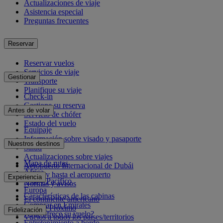
Actualizaciones de viaje
Asistencia especial
Preguntas frecuentes
Reservar
Reservar vuelos
Servicios de viaje
Gestionar
Transporte
Planifique su viaje
Check-in
Gestione su reserva
Antes de volar
Servicio de chófer
Estado del vuelo
Equipaje
Información sobre visado y pasaporte
Nuestros destinos
Salud
Actualizaciones sobre viajes
Mapa de rutas
Aeropuerto Internacional de Dubái
África
Desde y hasta el aeropuerto
Experiencia
Asia y Pacífico
Normas y avisos
Europa
Características de las cabinas
El continente americano
Comprar en Emirates
Oriente Próximo
Fidelización
¿Qué ofrece su vuelo?
Vuelos a todos los países/territorios
Entretenimiento a bordo