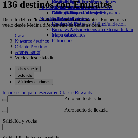
136 destinos con Emirates
Bebidas
Diversión para los niños
Sostenibilidad en las operaciones
Skywards Rail
Móvil y app de Emirates
Nuestra flota
Juguetes infantiles
Política medioambiental
Calculadora de millas
Cancelar o cambiar una reserva
Boeing 777
Actividades para niños
Informes medioambientales
Inicie sesión en Emirates Skywards
Alteraciones en los viajes
Nuestras comunidades
A380 de Emirates
Skywards+
Acerca de Emirates
Disfrute del mejor servicio de vuelo con Emirates. Encuentre su
Emirates A350
Fundación Emirates Airline
Fundación
vuelo desde Medina directamente en emirates.com.
Emirates Executive
Emirates Airline Opens an external link in
Mapa de asientos
a new tab
Casa
Patrocinios
Nuestros destinos
Oriente Próximo
Arabia Saudí
Vuelos desde Medina
Ida y vuelta
Solo ida
Múltiples ciudades
Inicie sesión para reservar en Classic Rewards
Aeropuerto de salida
Aeropuerto de llegada
Salida
Ida y vuelta
Salida Elija la fecha de salida