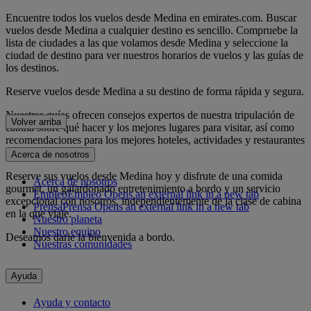
Encuentre todos los vuelos desde Medina en emirates.com. Buscar
vuelos desde Medina a cualquier destino es sencillo. Compruebe la
lista de ciudades a las que volamos desde Medina y seleccione la
ciudad de destino para ver nuestros horarios de vuelos y las guías de
los destinos.
Reserve vuelos desde Medina a su destino de forma rápida y segura.
Nuestras guías ofrecen consejos expertos de nuestra tripulación de
Volver arriba
cabina sobre qué hacer y los mejores lugares para visitar, así como
recomendaciones para los mejores hoteles, actividades y restaurantes
de la ciudad.
Acerca de nosotros
Reserve sus vuelos desde Medina hoy y disfrute de una comida
Acerca de nosotros
gourmet, un galardonado entretenimiento a bordo y un servicio
Empleo
Empleo Opens an external link in a new tab
excepcional con nosotros, independientemente de la clase de cabina
Prensa
Prensa Opens an external link in a new tab
en la que viaje.
Nuestro planeta
Nuestro equipo
Deseamos darle la bienvenida a bordo.
Nuestras comunidades
Ayuda
Ayuda y contacto