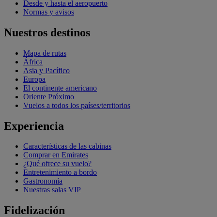
Desde y hasta el aeropuerto
Normas y avisos
Nuestros destinos
Mapa de rutas
África
Asia y Pacífico
Europa
El continente americano
Oriente Próximo
Vuelos a todos los países/territorios
Experiencia
Características de las cabinas
Comprar en Emirates
¿Qué ofrece su vuelo?
Entretenimiento a bordo
Gastronomía
Nuestras salas VIP
Fidelización