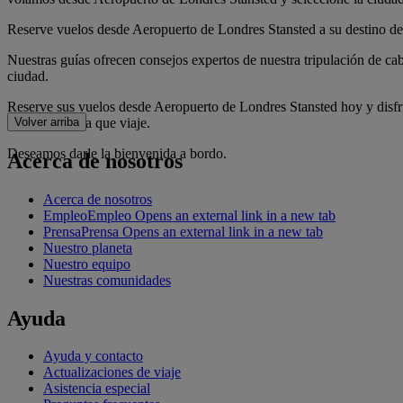
Reserve vuelos desde Aeropuerto de Londres Stansted​ a su destino de
Nuestras guías ofrecen consejos expertos de nuestra tripulación de cab
ciudad.
Reserve sus vuelos desde Aeropuerto de Londres Stansted​ hoy y disfr
de cabina en la que viaje.
Volver arriba
Deseamos darle la bienvenida a bordo.
Acerca de nosotros
Acerca de nosotros
Empleo
Empleo Opens an external link in a new tab
Prensa
Prensa Opens an external link in a new tab
Nuestro planeta
Nuestro equipo
Nuestras comunidades
Ayuda
Ayuda y contacto
Actualizaciones de viaje
Asistencia especial