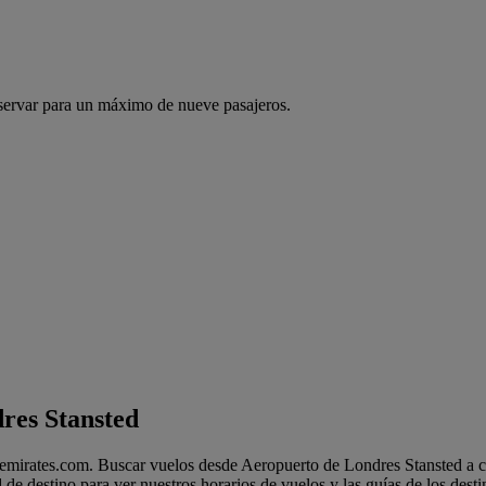
servar para un máximo de nueve pasajeros.
es Stansted​
mirates.com. Buscar vuelos desde Aeropuerto de Londres Stansted​ a cua
e destino para ver nuestros horarios de vuelos y las guías de los desti