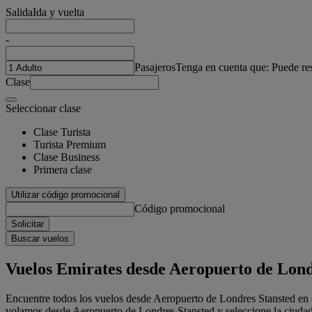
Salida
Ida y vuelta
-
Pasajeros
Tenga en cuenta que: Puede re
Clase
Seleccionar clase
Clase Turista
Turista Premium
Clase Business
Primera clase
Utilizar código promocional
Código promocional
Solicitar
Buscar vuelos
Vuelos Emirates desde Aeropuerto de Londr
Encuentre todos los vuelos desde Aeropuerto de Londres Stansted​ en e
volamos desde Aeropuerto de Londres Stansted​ y seleccione la ciudad d