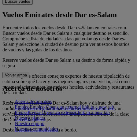
Buscar vuelos
Vuelos Emirates desde Dar es-Salam
Encuentre todos los vuelos desde Dar es-Salam en emirates.com.
Buscar vuelos desde Dar es-Salam a cualquier destino es sencillo.
Compruebe la lista de ciudades a las que volamos desde Dar es-
Salam y seleccione la ciudad de destino para ver nuestros horarios
de vuelos y las guías de los destinos.
Reserve vuelos desde Dar es-Salam a su destino de forma rápida y
segura.
Volver arriba
Nuestras guías ofrecen consejos expertos de nuestra tripulación de
cabina sobre qué hacer y los mejores lugares para visitar, así como
recomendaciones para los mejores hoteles, actividades y restaurantes
Acerca de nosotros
de la ciudad.
Acerca de nosotros
Reserve sus vuelos desde Dar es-Salam hoy y disfrute de una
Empleo
Empleo Opens an external link in a new tab
comida gourmet, un galardonado entretenimiento a bordo y un
Prensa
Prensa Opens an external link in a new tab
servicio excepcional con nosotros, independientemente de la clase
Nuestro planeta
de cabina en la que viaje.
Nuestro equipo
Nuestras comunidades
Deseamos darle la bienvenida a bordo.