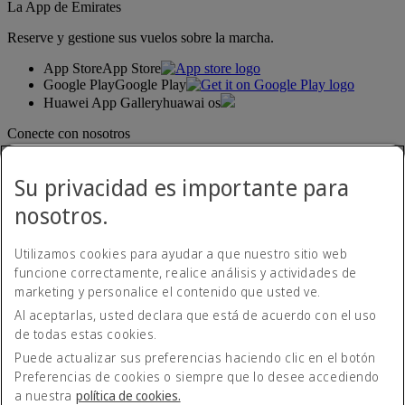
La App de Emirates
Reserve y gestione sus vuelos sobre la marcha.
App Store
App Store
Google Play
Google Play
Huawei App Gallery
huawai os
Conecte con nosotros
Comparta su experiencia Emirates.
Su privacidad es importante para
nosotros.
Utilizamos cookies para ayudar a que nuestro sitio web
funcione correctamente, realice análisis y actividades de
marketing y personalice el contenido que usted ve.
Al aceptarlas, usted declara que está de acuerdo con el uso
Declaración de accesibilidad
de todas estas cookies.
Contacte con nosotros
Política de privacidad
Puede actualizar sus preferencias haciendo clic en el botón
Condiciones generales
Preferencias de cookies o siempre que lo desee accediendo
Política de cookies
a nuestra
política de cookies.
Ciberseguridad