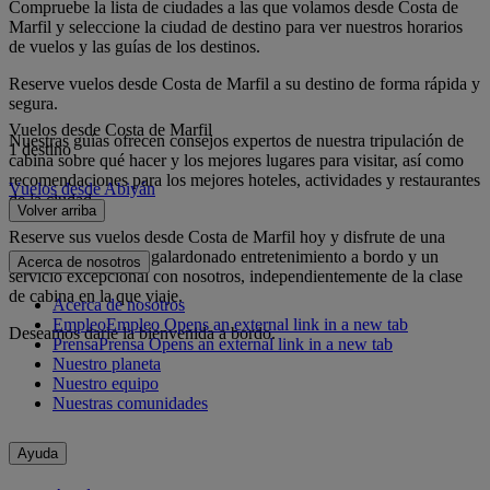
Compruebe la lista de ciudades a las que volamos desde Costa de
Marfil y seleccione la ciudad de destino para ver nuestros horarios
de vuelos y las guías de los destinos.
Reserve vuelos desde Costa de Marfil a su destino de forma rápida y
segura.
Vuelos desde Costa de Marfil
Nuestras guías ofrecen consejos expertos de nuestra tripulación de
1 destino
cabina sobre qué hacer y los mejores lugares para visitar, así como
recomendaciones para los mejores hoteles, actividades y restaurantes
Vuelos desde Abiyán
de la ciudad.
Volver arriba
Reserve sus vuelos desde Costa de Marfil hoy y disfrute de una
comida gourmet, un galardonado entretenimiento a bordo y un
Acerca de nosotros
servicio excepcional con nosotros, independientemente de la clase
de cabina en la que viaje.
Acerca de nosotros
Empleo
Empleo Opens an external link in a new tab
Deseamos darle la bienvenida a bordo.
Prensa
Prensa Opens an external link in a new tab
Nuestro planeta
Nuestro equipo
Nuestras comunidades
Ayuda