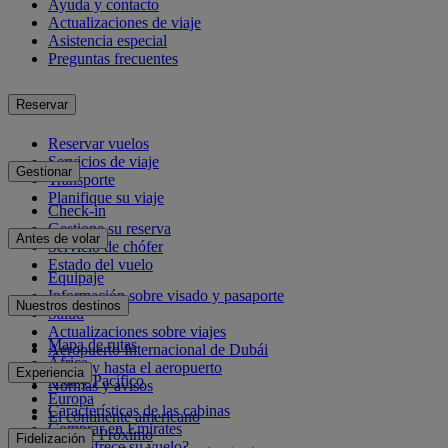
Ayuda y contacto
Actualizaciones de viaje
Asistencia especial
Preguntas frecuentes
Reservar
Reservar vuelos
Servicios de viaje
Gestionar
Transporte
Planifique su viaje
Check-in
Gestione su reserva
Antes de volar
Servicio de chófer
Estado del vuelo
Equipaje
Información sobre visado y pasaporte
Nuestros destinos
Salud
Actualizaciones sobre viajes
Mapa de rutas
Aeropuerto Internacional de Dubái
África
Desde y hasta el aeropuerto
Experiencia
Asia y Pacífico
Normas y avisos
Europa
Características de las cabinas
El continente americano
Comprar en Emirates
Oriente Próximo
Fidelización
¿Qué ofrece su vuelo?