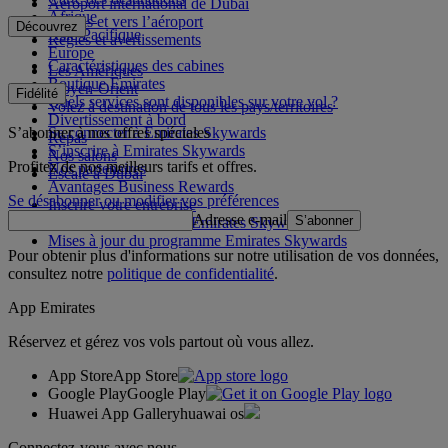
Aéroport international de Dubai
Afrique
Depuis et vers l’aéroport
Découvrez
Asie-Pacifique
Règles et avertissements
Europe
Caractéristiques des cabines
Les Amériques
Boutique Emirates
Moyen-Orient
Fidélité
Quels services sont disponibles sur votre vol ?
Volez à destination de tous les pays/territoires
Divertissement à bord
S’abonner à nos offres spéciales
Se connecter à Emirates Skywards
Repas
S’inscrire à Emirates Skywards
Nos salons
Profitez de nos meilleurs tarifs et offres.
Nos partenaires
Escale à Dubai
Avantages Business Rewards
Se désabonner ou modifier vos préférences
Inscrire votre entreprise
Adresse e-mail
S’abonner
Règles du programme Emirates Skywards
Mises à jour du programme Emirates Skywards
Pour obtenir plus d'informations sur notre utilisation de vos données,
consultez notre
politique de confidentialité
.
App Emirates
Réservez et gérez vos vols partout où vous allez.
App Store
App Store
Google Play
Google Play
Huawei App Gallery
huawai os
Connectez-vous avec nous