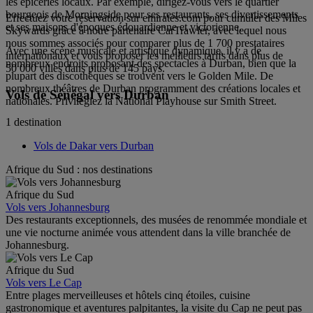
les épiceries locaux. Par exemple, dirigez-vous vers le quartier
bourgeois de Morningside pour ses restaurants, ses divertissements
Effectuez votre réservation sur emirates.com pour cumuler des Miles
et ses maisons d'époques édouardienne et victorienne.
Skywards grâce à notre partenaire CarTrawler, avec lequel nous
nous sommes associés pour comparer plus de 1 700 prestataires
Avec une scène musicale et artistique dynamique, il y a de
internationaux et vous proposer les meilleurs tarifs dans plus de
nombreux endroits proposant des spectacles à Durban, bien que la
50 000 villes dans plus de 145 pays.
plupart des discothèques se trouvent vers le Golden Mile. De
nombreux théâtres de Durban programment des créations locales et
Vols de Sénégal vers Durban
nationales. Privilégiez la National Playhouse sur Smith Street.
1 destination
Vols de Dakar vers Durban
Afrique du Sud : nos destinations
Afrique du Sud
Vols vers Johannesburg
Des restaurants exceptionnels, des musées de renommée mondiale et
une vie nocturne animée vous attendent dans la ville branchée de
Johannesburg.
Afrique du Sud
Vols vers Le Cap
Entre plages merveilleuses et hôtels cinq étoiles, cuisine
gastronomique et aventures palpitantes, la visite du Cap ne peut pas