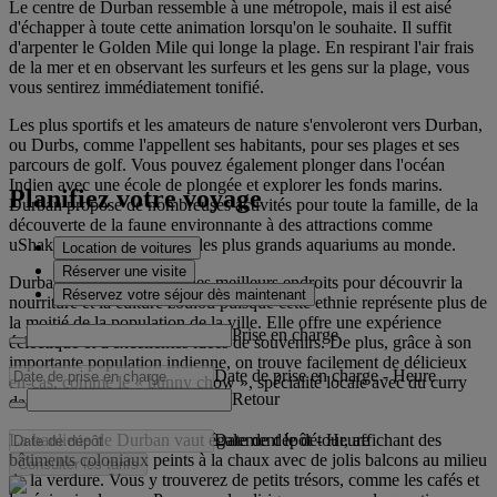
Le centre de Durban ressemble à une métropole, mais il est aisé
d'échapper à toute cette animation lorsqu'on le souhaite. Il suffit
d'arpenter le Golden Mile qui longe la plage. En respirant l'air frais
de la mer et en observant les surfeurs et les gens sur la plage, vous
vous sentirez immédiatement tonifié.
Les plus sportifs et les amateurs de nature s'envoleront vers Durban,
ou Durbs, comme l'appellent ses habitants, pour ses plages et ses
parcours de golf. Vous pouvez également plonger dans l'océan
Indien avec une école de plongée et explorer les fonds marins.
Planifiez votre voyage
Durban propose de nombreuses activités pour toute la famille, de la
découverte de la faune environnante à des attractions comme
uShaka Marine World, un des plus grands aquariums au monde.
Location de voitures
Réserver une visite
Durban est également un des meilleurs endroits pour découvrir la
Réservez votre séjour dès maintenant
nourriture et la culture zoulou puisque cette ethnie représente plus de
la moitié de la population de la ville. Elle offre une expérience
Prise en charge
éclectique et d'excellentes idées de souvenirs. De plus, grâce à son
importante population indienne, on trouve facilement de délicieux
Date de prise en charge
-
Heure
en-cas, comme le « bunny chow », spécialité locale avec du curry
Retour
dans du pain.
Date de dépôt
-
Heure
La banlieue de Durban vaut également le détour, affichant des
bâtiments coloniaux peints à la chaux avec de jolis balcons au milieu
Consulter les tarifs
de la verdure. Vous y trouverez de petits trésors, comme les cafés et