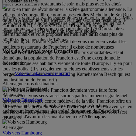
Consulter les tarifs
tables des meilleurs restaurants le soir, mais plus avec les chefs
locaux en train de révolutionner la scène gastronomie allemande. La
ville peut s'enorgueillir de nombreuses étoiles Michelin : le Sra Bua
Effectuez votre réservation sur emirates.com pour cumuler des Miles
de Juan Amador, le Villa Merton, le Tiger-Gourmet restaurant, le
Skywards grâce à notre partenaire CarTrawler, avec lequel nous
Carmelo Greco, le Erno's Bistro, le Restaurant Français, le
nous sommes associés pour comparer plus de 1 700 prestataires
restaurant Lafleur et le Weinsinn sont tous étoilés.
internationaux et vous proposer les meilleurs tarifs dans plus de
50 000 villes dans plus de 145 pays.
Cependant, vous n'aurez pas besoin de vous ruiner en visitant les
meilleurs restaurants de Francfort : il existe de nombreuses
Vols de Sénégal vers Francfort
alternatives tout aussi appétissantes à des prix abordables. Étant
donné que la population de Francfort est d'une exceptionnelle
1 destination
diversité et que ses habitants viennent de toute l'Europe, il y en pour
tous les goûts. (Il y a également quelques établissements sur les
Vols de Dakar vers Francfort
berges comme le Maincafé ou le King Kamehameha Beach qui est
une institution de Francfort.)
Allemagne : nos destinations
Les vols à destination de Francfort devraient vous faire forte
Allemagne
impression et vous serez aussi surpris par les immenses gratte-ciel
Vols vers Düsseldorf
que par le pittoresque centre médiéval de la ville. Francfort offre un
Des rues au charme intimiste aux grandes constructions
incomparable aperçu du passé de l'Allemagne et de son avenir, et en
architecturales modernes, les vols à destination de Düsseldorf
fait l'une des plus palpitantes destinations d'Allemagne, si ce n'est
permettent d'avoir un fascinant aperçu de l'Allemagne.
d'Europe.
Allemagne
Vols vers Hambourg