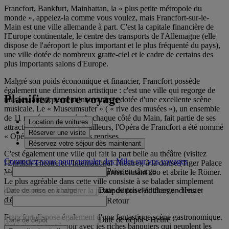
Francfort, Bankfurt, Mainhattan, la « plus petite métropole du
monde », appelez-la comme vous voulez, mais Francfort-sur-le-
Main est une ville allemande à part. C'est la capitale financière de
l'Europe continentale, le centre des transports de l'Allemagne (elle
dispose de l'aéroport le plus important et le plus fréquenté du pays),
une ville dotée de nombreux gratte-ciel et le cadre de certains des
plus importants salons d'Europe.
Malgré son poids économique et financier, Francfort possède
également une dimension artistique : c'est une ville qui regorge de
Planifiez votre voyage
musées, artistiquement innovante et dotée d'une excellente scène
musicale. Le « Museumsufer » ( « rive des musées »), un ensemble
de 11 musées regroupés de chaque côté du Main, fait partie de ses
Location de voitures
attractions culturelles. Par ailleurs, l'Opéra de Francfort a été nommé
Réserver une visite
« Opéra de l'année » à trois reprises.
Réservez votre séjour dès maintenant
C'est également une ville qui fait la part belle au théâtre (visitez
Connectez-vous pour cumuler des Miles sur vos voyages
l'English Theatre et l'International Theatre), à la danse (Tiger Palace
Prise en charge
Variety Theatre), possède un impressionnant zoo et abrite le Römer.
Le plus agréable dans cette ville consiste à se balader simplement
Date de prise en charge
-
Heure
dans ses rues et à admirer la juxtaposition d'édifices anciens et
d'étincelants gratte-ciel.
Retour
Francfort dispose également d'une fantastique scène gastronomique.
Date de dépôt
-
Heure
Cela n'a pas tant à voir avec les riches banquiers qui peuplent les