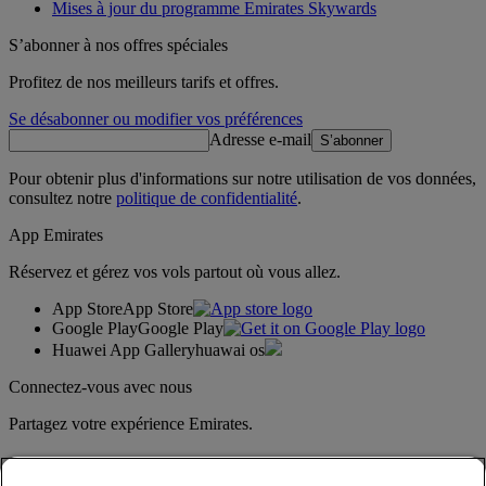
Mises à jour du programme Emirates Skywards
S’abonner à nos offres spéciales
Profitez de nos meilleurs tarifs et offres.
Se désabonner ou modifier vos préférences
Adresse e-mail
S’abonner
Pour obtenir plus d'informations sur notre utilisation de vos données,
consultez notre
politique de confidentialité
.
App Emirates
Réservez et gérez vos vols partout où vous allez.
App Store
App Store
Google Play
Google Play
Huawei App Gallery
huawai os
Connectez-vous avec nous
Partagez votre expérience Emirates.