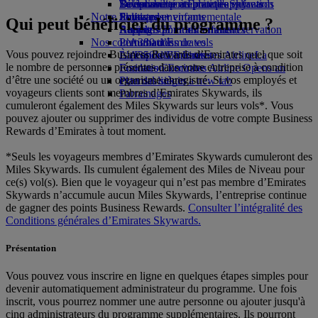
Boissons
Divertissements pour les enfants
La durabilité en pratique
Se connecter à Emirates Skywards
Téléphone portable et l'application
Notre flotte
Jouets pour enfants
Politique environnementale
Skywards+
Emirates
Qui peut bénéficier du programme ?
Boeing 777
Activités pour les enfants
Rapports environnementaux
Annuler ou modifier une réservation
Nos communautés
L’A380 d’Emirates
Perturbations de vols
Vous pouvez rejoindre Business Rewards d’Emirates quel que soit
L’A350 d’Emirates
La Fondation Emirates Airline
À propos d’Emirates
La
le nombre de personnes présentes dans votre entreprise à condition
Emirates Executive
Fondation Emirates Airline Opens an
d’être une société ou un organisme enregistré. Si vos employés et
Plan des sièges
external link in a new tab
voyageurs clients sont membres d’Emirates Skywards, ils
Parrainages
cumuleront également des Miles Skywards sur leurs vols*. Vous
pouvez ajouter ou supprimer des individus de votre compte Business
Rewards d’Emirates à tout moment.
*Seuls les voyageurs membres d’Emirates Skywards cumuleront des
Miles Skywards. Ils cumulent également des Miles de Niveau pour
ce(s) vol(s). Bien que le voyageur qui n’est pas membre d’Emirates
Skywards n’accumule aucun Miles Skywards, l’entreprise continue
de gagner des points Business Rewards.
Consulter l’intégralité des
Conditions générales d’Emirates Skywards.
Présentation
Vous pouvez vous inscrire en ligne en quelques étapes simples pour
devenir automatiquement administrateur du programme. Une fois
inscrit, vous pourrez nommer une autre personne ou ajouter jusqu'à
cinq administrateurs du programme supplémentaires. Ils pourront