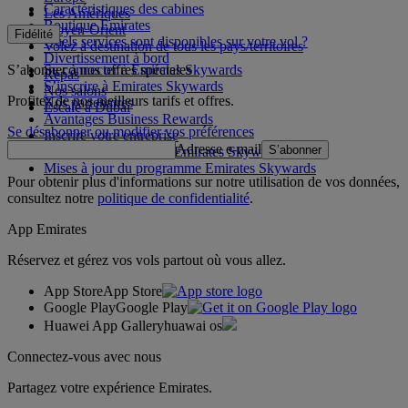
Caractéristiques des cabines
Les Amériques
Boutique Emirates
Moyen-Orient
Fidélité
Quels services sont disponibles sur votre vol ?
Volez à destination de tous les pays/territoires
Divertissement à bord
S’abonner à nos offres spéciales
Se connecter à Emirates Skywards
Repas
S’inscrire à Emirates Skywards
Nos salons
Profitez de nos meilleurs tarifs et offres.
Nos partenaires
Escale à Dubai
Avantages Business Rewards
Se désabonner ou modifier vos préférences
Inscrire votre entreprise
Adresse e-mail
S’abonner
Règles du programme Emirates Skywards
Mises à jour du programme Emirates Skywards
Pour obtenir plus d'informations sur notre utilisation de vos données,
consultez notre
politique de confidentialité
.
App Emirates
Réservez et gérez vos vols partout où vous allez.
App Store
App Store
Google Play
Google Play
Huawei App Gallery
huawai os
Connectez-vous avec nous
Partagez votre expérience Emirates.