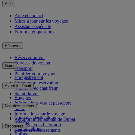
Aide
Aide et contact
Mises à jour sur les voyages
Assistance spéciale
Forum aux questions
Réserver
Réserver un vol
Services de voyage
Gérer
Transport
Planifier votre voyage
Enregistrement
Gérer votre réservation
Avant le départ
Voiture avec chauffeur
Statut du vol
Bagages
Informations visa et passeport
Nos destinations
Santé
Informations sur le voyage
Carte des destinations
Aéroport international de Dubai
Afrique
Depuis et vers l’aéroport
Découvrez
Asie-Pacifique
Règles et avertissements
Europe