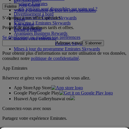
Boutique Emirates
Moyen-Orient
Fidélité
Quels services sont disponibles sur votre vol ?
Volez à destination de tous les pays/territoires
Divertissement à bord
S’abonner à nos offres spéciales
Se connecter à Emirates Skywards
Repas
S’inscrire à Emirates Skywards
Nos salons
Profitez de nos meilleurs tarifs et offres.
Nos partenaires
Escale à Dubai
Avantages Business Rewards
Se désabonner ou modifier vos préférences
Inscrire votre entreprise
Adresse e-mail
S’abonner
Règles du programme Emirates Skywards
Mises à jour du programme Emirates Skywards
Pour obtenir plus d'informations sur notre utilisation de vos données,
consultez notre
politique de confidentialité
.
App Emirates
Réservez et gérez vos vols partout où vous allez.
App Store
App Store
Google Play
Google Play
Huawei App Gallery
huawai os
Connectez-vous avec nous
Partagez votre expérience Emirates.