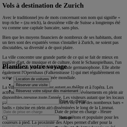
Vols à destination de Zurich
Avec le traditionnel jeu de mots concernant son nom qui signifie «
trop riche » (zu reich), la deuxième ville de Suisse a longtemps été
vu comme une capitale bancaire, sans plus.
Bien que les moyens financiers de nombreux de ses habitants, dont
un tiers sont des expatriés venus s'installer à Zurich, ne soient pas
discutables, sa diversité a de quoi plaire.
La ville concentre une grande partie de ce qui se fait de mieux en
matière d'art, de musique et de culture, dont le Schauspielhaus, l'un
Planifiez votre voyage
des théâtres les plus célèbres du monde germanophone. Elle abrite
également l'Opernhaus (Falkenstrasse 1) qui met régulièrement en
scène des opéras de renommée mondiale.
Location de voitures
Réserver une visite
La ville ne se limite pas pour autant au théâtre et à l'opéra. Les
Réservez votre séjour dès maintenant
activités en extérieur sont nombreuses et les événements en plein air
disponibles presque toute l'année. Les visiteurs autant que les locaux
Prise en charge
peuvent être aperçus sur le lac Zurich ou à l'un des nombreux bars «
badis » (piscine en plein air) disséminées le long de la Limmat.
Date de prise en charge
-
Heure
C'est également une ville dédiée aux piétons et populaire pour les
Retour
coureurs à pied. La proximité des Alpes permet d'aller pour la