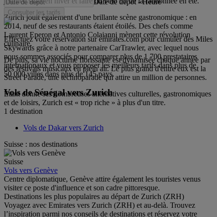
journée skier en hiver et faire du vélo ou de la randonnée en été.
Date de dépôt
-
Heure
Consulter les tarifs
Zurich jouit également d'une brillante scène gastronomique : en
2014, neuf de ses restaurants étaient étoilés. Des chefs comme
Laurent Eperon et Antonio Colaianni mènent cette révolution
Effectuez votre réservation sur emirates.com pour cumuler des Miles
culinaire.
Skywards grâce à notre partenaire CarTrawler, avec lequel nous
nous sommes associés pour comparer plus de 1 700 prestataires
De plus, sa vie nocturne florissante est dynamisée chaque année par
internationaux et vous proposer les meilleurs tarifs dans plus de
des festivals musicaux en plein air. Le plus grand d'entre eux est la
50 000 villes dans plus de 145 pays.
Street Parade, une technoparade qui attire un million de personnes.
Vols de Sénégal vers Zurich
Étant donné ses nombreuses alternatives culturelles, gastronomiques
et de loisirs, Zurich est « trop riche » à plus d'un titre.
1 destination
Vols de Dakar vers Zurich
Suisse : nos destinations
Suisse
Vols vers Genève
Centre diplomatique, Genève attire également les touristes venus
visiter ce poste d'influence et son cadre pittoresque.
Destinations les plus populaires au départ de Zurich (ZRH)
Voyagez avec Emirates vers Zurich (ZRH) et au-delà. Trouvez
l’inspiration parmi nos conseils de destinations et réservez votre