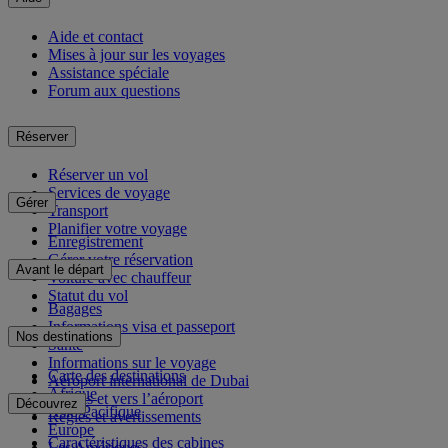
Aide et contact
Mises à jour sur les voyages
Assistance spéciale
Forum aux questions
Réserver
Réserver un vol
Services de voyage
Gérer
Transport
Planifier votre voyage
Enregistrement
Gérer votre réservation
Avant le départ
Voiture avec chauffeur
Statut du vol
Bagages
Informations visa et passeport
Nos destinations
Santé
Informations sur le voyage
Carte des destinations
Aéroport international de Dubai
Afrique
Depuis et vers l’aéroport
Découvrez
Asie-Pacifique
Règles et avertissements
Europe
Caractéristiques des cabines
Les Amériques