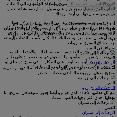
تاريخ الإعادة
-
الوقت
القرن العشرين. استمتع بالسفر إلى أطراف شنغهاي، إلى البلدات
المائية القديمة مثل زوجياجياو على سبيل المثال، وستشاهد عمارة
التحقق من الأسعار
تاريخية يعود تاريخها إلى أبعد من ذلك.
أحياء شنغهاي متنوعة بقدر تنوع الفن المعماري، ولدى كل منها
احجزوا عبر emirates.com لكسب أميال سكاي واردز من خلال
شيء مختلف لتقدمه. لحياة سهر أكثر حيوية، يتوافد الزوار والسكان
شريكنا كارترولر، الذي تعاونا معه للمقارنة بين أكثر من 1700 مورد
المحليون إلى لوجيازوي المنارة بالأضواء. لكن إذا كان ما يهمك
عالمي وتقديم أسعار رائعة لأكثر من 50000 موقع في أكثر من 145
بالفعل هو أن تنفق ميزانية عطلتك، فالمكان الأنسب للذهاب إليه هو
دولة.
جنة عشاق التسوق تيانزيفانغ.
وجهاتنا في الصين
توفر لكم هذه المدينة العديد من المعالم الخلابة والأنشطة الشيقة،
فستحتارون من أين تبدأون، إما بالتجول في منطقة بوند على طول
الصين
الواجهة البحرية، أو بالمساومة على التذكارات في سوق دونغتاي لو
الرحلات إلى بكين
الأثري أو بركوب دراجة عبر "المقاطعة الفرنسية".
ستنقلكم الرحلات إلى الصين إلى عالم من الأطعمة الشهية والغريبة
ومزيج مذهل من روعة الماضي وحداثة الحاضر.
الصين
الرحلات إلى جوانزو
مع كل حداثتها الأخاذة، لدى جوانزو أيضاً جذور عميقة في التاريخ، ما
يجعلها إحدى أكثر وجهات الصين تنوعاً.
الصين
الرحلات إلى شنزان