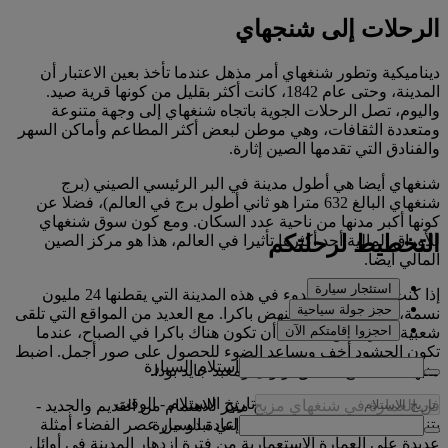
الرحلات إلى شنجهاي
ديناميكية وتطور شنغهاي أمر مذهل عندما تأخذ بعين الاعتبار أن
المدينة، وحتى عام 1842، كانت أكثر بقليل من كونها قرية صيد.
واليوم، تصل الرحلات الجوية باتجاه شنغهاي إلى وجهة متنوعة
ومتعددة الثقافات، وهي موطن لبعض أكثر المطاعم وأماكن السهر
والفنادق التي تقدمها الصين إثارة.
شنغهاي أيضا هي أطول مدينة في البر الرئيسي الصيني (برج
شنغهاي البالغ 632 مترا هو ثاني أطول برج في العالم)، فضلا عن
كونها أكبر مدنها من ناحية عدد السكان. ومع كون سوق شنغهاي
التخطيط لرحلتكم
للأوراق المالية أحد أكثرها تأثيرا في العالم، هذا هو مركز الصين
المالي أيضا.
استئجار سيارة
إذا كنت تبحث عن الهدوء في هذه المدينة التي يقطنها 24 مليون
حجز جولة سياحية
نسمة، ستكافأ إن كنت تنهض باكرا. مع العديد من المواقع التي تلقى
احجزوا إقامتكم الآن
شعبية كبيرة، من الأفضل أن تكون هناك باكرا في الصباح، عندما
تكون الحشود أخف ويساعد الضوء للحصول على صور أجمل. اضبط
استلام السيارة
منبهك لتستمتع بحدائق يويوان ومعبد جايد بودا.
تاريخ الاستلام
-
الوقت
فن العمارة في شنغهاي مزيج مثير للاهتمام من القديم والجديد -
إعادة السيارة
يتناثر بين كل ناطحات السحاب التي تبدو من عصر الفضاء أمثلة
عديدة على العمارة الاستعمارية من فترة ازدهار المدينة في أوائل