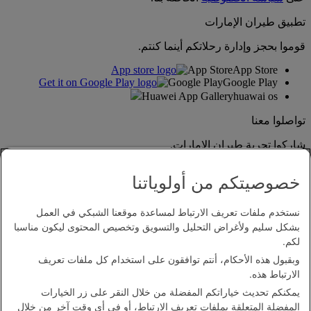
تطبيق طيران الإمارات
قوموا بحجز وإدارة رحلاتكم أينما كنتم.
App Store
App Store
Google Play
Google Play
Huawei App Gallery
huawai os
تواصلوا معنا
شاركوا تجربة طيران الإمارات.
خصوصيتكم من أولوياتنا
نستخدم ملفات تعريف الارتباط لمساعدة موقعنا الشبكي في العمل
بشكل سليم ولأغراض التحليل والتسويق وتخصيص المحتوى ليكون مناسبا
لكم.
وبقبول هذه الأحكام، أنتم توافقون على استخدام كل ملفات تعريف
بيان إمكانية الدخول
الارتباط هذه.
اتصل بنا
يمكنكم تحديث خياراتكم المفضلة من خلال النقر على زر الخيارات
سياسة الخصوصية
المفضلة المتعلقة بملفات تعريف الارتباط، أو في أي وقت آخر من خلال
الشروط والأحكام