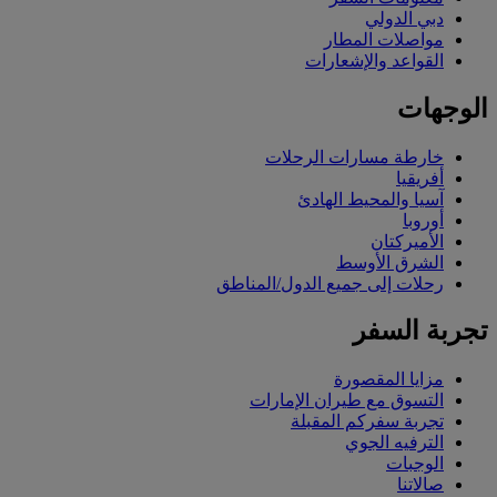
دبي الدولي
مواصلات المطار
القواعد والإشعارات
الوجهات
خارطة مسارات الرحلات
أفريقيا
آسيا والمحيط الهادئ
أوروبا
الأميركتان
الشرق الأوسط
رحلات إلى جميع الدول/المناطق
تجربة السفر
مزايا المقصورة
التسوق مع طيران الإمارات
تجربة سفركم المقبلة
الترفيه الجوي
الوجبات
صالاتنا