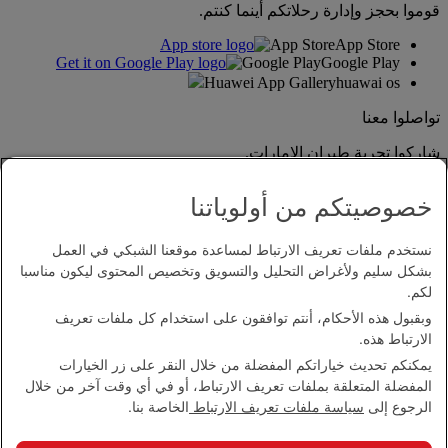
قوموا بحجز وإدارة رحلاتكم أينما كنتم.
App Store
App Store
Google Play
Google Play
Huawei App Gallery
huawai os
تواصلوا معنا
شاركوا تجربة طيران الإمارات.
خصوصيتكم من أولوياتنا
نستخدم ملفات تعريف الارتباط لمساعدة موقعنا الشبكي في العمل
بشكل سليم ولأغراض التحليل والتسويق وتخصيص المحتوى ليكون مناسبا
لكم.
وبقبول هذه الأحكام، أنتم توافقون على استخدام كل ملفات تعريف
بيان إمكانية الدخول
الارتباط هذه.
اتصل بنا
يمكنكم تحديث خياراتكم المفضلة من خلال النقر على زر الخيارات
سياسة الخصوصية
المفضلة المتعلقة بملفات تعريف الارتباط، أو في أي وقت آخر من خلال
الشروط والأحكام
الرجوع إلى
سياسة ملفات تعريف الارتباط
الخاصة بنا.
سياسة ملفات تعريف الارتباط
الأمن الإلكتروني
بيان الشفافية بموجب قانون مكافحة العبودية الحديثة