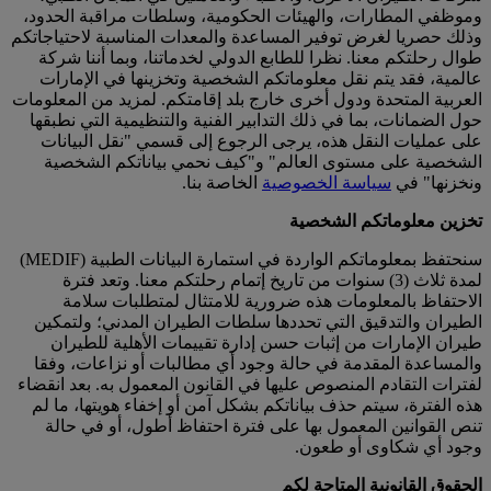
وموظفي المطارات، والهيئات الحكومية، وسلطات مراقبة الحدود،
وذلك حصريا لغرض توفير المساعدة والمعدات المناسبة لاحتياجاتكم
طوال رحلتكم معنا. نظرا للطابع الدولي لخدماتنا، وبما أننا شركة
عالمية، فقد يتم نقل معلوماتكم الشخصية وتخزينها في الإمارات
العربية المتحدة ودول أخرى خارج بلد إقامتكم. لمزيد من المعلومات
حول الضمانات، بما في ذلك التدابير الفنية والتنظيمية التي نطبقها
على عمليات النقل هذه، يرجى الرجوع إلى قسمي "نقل البيانات
الشخصية على مستوى العالم" و"كيف نحمي بياناتكم الشخصية
ونخزنها" في
سياسة الخصوصية
الخاصة بنا.
تخزين معلوماتكم الشخصية
سنحتفظ بمعلوماتكم الواردة في استمارة البيانات الطبية (MEDIF)
لمدة ثلاث (3) سنوات من تاريخ إتمام رحلتكم معنا. وتعد فترة
الاحتفاظ بالمعلومات هذه ضرورية للامتثال لمتطلبات سلامة
الطيران والتدقيق التي تحددها سلطات الطيران المدني؛ ولتمكين
طيران الإمارات من إثبات حسن إدارة تقييمات الأهلية للطيران
والمساعدة المقدمة في حالة وجود أي مطالبات أو نزاعات، وفقا
لفترات التقادم المنصوص عليها في القانون المعمول به. بعد انقضاء
هذه الفترة، سيتم حذف بياناتكم بشكل آمن أو إخفاء هويتها، ما لم
تنص القوانين المعمول بها على فترة احتفاظ أطول، أو في حالة
وجود أي شكاوى أو طعون.
الحقوق القانونية المتاحة لكم