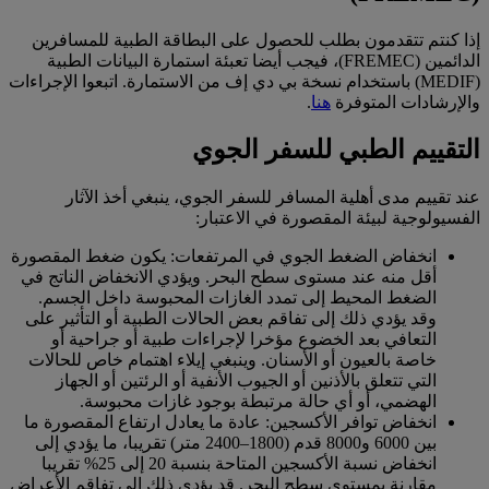
إذا كنتم تتقدمون بطلب للحصول على البطاقة الطبية للمسافرين
الدائمين (FREMEC)، فيجب أيضا تعبئة استمارة البيانات الطبية
(MEDIF) باستخدام نسخة بي دي إف من الاستمارة. اتبعوا الإجراءات
والإرشادات المتوفرة
هنا
.
التقييم الطبي للسفر الجوي
عند تقييم مدى أهلية المسافر للسفر الجوي، ينبغي أخذ الآثار
الفسيولوجية لبيئة المقصورة في الاعتبار:
انخفاض الضغط الجوي في المرتفعات: يكون ضغط المقصورة
أقل منه عند مستوى سطح البحر. ويؤدي الانخفاض الناتج في
الضغط المحيط إلى تمدد الغازات المحبوسة داخل الجسم.
وقد يؤدي ذلك إلى تفاقم بعض الحالات الطبية أو التأثير على
التعافي بعد الخضوع مؤخرا لإجراءات طبية أو جراحية أو
خاصة بالعيون أو الأسنان. وينبغي إيلاء اهتمام خاص للحالات
التي تتعلق بالأذنين أو الجيوب الأنفية أو الرئتين أو الجهاز
الهضمي، أو أي حالة مرتبطة بوجود غازات محبوسة.
انخفاض توافر الأكسجين: عادة ما يعادل ارتفاع المقصورة ما
بين 6000 و8000 قدم (1800–2400 متر) تقريبا، ما يؤدي إلى
انخفاض نسبة الأكسجين المتاحة بنسبة 20 إلى 25% تقريبا
مقارنة بمستوى سطح البحر. قد يؤدي ذلك إلى تفاقم الأعراض