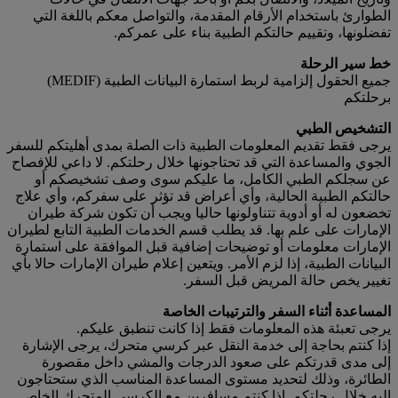
الطوارئ باستخدام الأرقام المقدمة، والتواصل معكم باللغة التي
تفضلونها، وتقييم حالتكم الطبية بناء على عمركم.
خط سير الرحلة
جميع الحقول إلزامية لربط استمارة البيانات الطبية (MEDIF)
برحلتكم
التشخيص الطبي
يرجى فقط تقديم المعلومات الطبية ذات الصلة بمدى أهليتكم للسفر
الجوي والمساعدة التي قد تحتاجونها خلال رحلتكم. لا داعي للإفصاح
عن سجلكم الطبي الكامل، ما عليكم سوى وصف تشخيصكم أو
حالتكم الطبية الحالية، وأي أعراض قد تؤثر على سفركم، وأي علاج
تخضعون له أو أدوية تتناولونها حاليا ويجب أن تكون شركة طيران
الإمارات على علم بها. قد يطلب قسم الخدمات الطبية التابع لطيران
الإمارات معلومات أو توضيحات إضافية قبل الموافقة على استمارة
البيانات الطبية، إذا لزم الأمر. ويتعين إعلام طيران الإمارات حالا بأي
تغيير يخص حالة المريض قبل السفر.
المساعدة أثناء السفر والترتيبات الخاصة
يرجى تعبئة هذه المعلومات فقط إذا كانت تنطبق عليكم.
إذا كنتم بحاجة إلى خدمة النقل عبر كرسي متحرك، يرجى الإشارة
إلى مدى قدرتكم على صعود الدرجات والمشي داخل مقصورة
الطائرة، وذلك لتحديد مستوى المساعدة المناسب الذي ستحتاجون
إليه خلال رحلتكم. إذا كنتم مسافرين مع الكرسي المتحرك الخاص