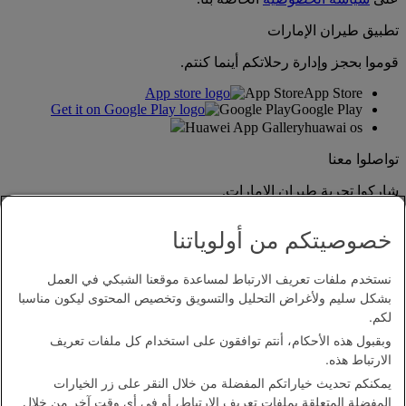
تطبيق طيران الإمارات
قوموا بحجز وإدارة رحلاتكم أينما كنتم.
App Store
App Store
Google Play
Google Play
Huawei App Gallery
huawai os
تواصلوا معنا
شاركوا تجربة طيران الإمارات.
خصوصيتكم من أولوياتنا
نستخدم ملفات تعريف الارتباط لمساعدة موقعنا الشبكي في العمل
بشكل سليم ولأغراض التحليل والتسويق وتخصيص المحتوى ليكون مناسبا
لكم.
وبقبول هذه الأحكام، أنتم توافقون على استخدام كل ملفات تعريف
بيان إمكانية الدخول
الارتباط هذه.
اتصل بنا
يمكنكم تحديث خياراتكم المفضلة من خلال النقر على زر الخيارات
سياسة الخصوصية
المفضلة المتعلقة بملفات تعريف الارتباط، أو في أي وقت آخر من خلال
الشروط والأحكام