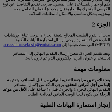
بكم أو جهاز للمساعدة على المشي، فيرجى تقديم التفاصيل عن نوع
الكرسي المتحرك والبطارية (إن وجدت) لضمان التعامل معه
وتخزينه بشكل مناسب والامتثال لمتطلبات السلامة
الجزء 2
يجب أن يقوم الطبيب المعالج بتعبئة الجزء 2. يرجى اتباع الإرشادات
الواردة في الاستمارة. يرجى إرسال استمارة البيانات الطبية
(MEDIF) التي تمت تعبئتها إلى
accessibletravelassist@emirates.com
.
وبعد تقديم الجزء 2، يتعين إرسال التقديم النهائي إلى المسافر
(باستخدام عنوان البريد الإلكتروني الذي تم تزويدنا به).
معلومات مهمة
بعد ذلك، يتعين مراجعة التقديم النهائي من قبل المسافر، وتقديمه
إلينا من أجل أغراض التحقق
. يرجى التأكد من إكمال المسافر
التقديم النهائي للجزء 1 والجزء 2
قبل 48 ساعة على الأقل من موعد
الرحلة
كي يكون لدينا الوقت الكافي لمعالجة الطلب.
إنجاز استمارة البيانات الطبية