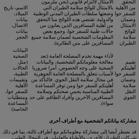
التحقق
الامتثال لالتزام قانوني (نحن ملزمون
من الأهلية
بالامتثال للوائح سلامة الطيران التي
الاسم، تاريخ
للسفر جوا
وضعتها سلطات الطيران المدني الوطنية
الميلاد،
وضمان
والدولية. تقتضي هذه اللوائح منا التحقق
بيانات
الامتثال
من أهلية المسافرين الذين يعانون من
الاتصال،
للوائح
حالات طبية للسفر جوا، وجمع بعض
بيانات
سلامة
المعلومات الشخصية لضمان سلامة جميع
الحجز
الطيران
المسافرين على متن الطائرة).
البيانات
لأداء مهمة تخدم المصلحة العامة (تعد
الصحية
تقييم
معالجة معلوماتكم الشخصية، والبيانات
(مثل
أهليتكم
الصحية على وجه الخصوص، أمرا ضروريا
الحالات
للسفر جوا
لأسباب تتعلق بالمصلحة العامة الجوهرية
الطبية،
وضمان
في مجال سلامة النقل الجوي. فالتأكد من
وتقييمات
سلامة
أهليتكم للسفر جوا ومن توفر المساعدة
الأهلية
النقل
الطبية المناسبة يحمي صحتكم وسلامة
للسفر جوا،
الجوي
المسافرين الآخرين وأفراد الطاقم على حد
ومتطلبات
سواء).
المساعدة
الخاصة)
مشاركة بياناتكم الشخصية مع أطراف أخرى
قد نضطر أيضا إلى مشاركة معلوماتكم مع أطراف ثالثة، بما في ذلك
شركات الطيران الأخرى، والأطباء والعاملين في المجال الطبي،