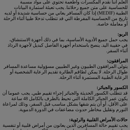
العلم أننا نقدم المكسرات وأطعمة تحتوي على مواد مسببة
للحساسية على متن جميع رحلاتنا. يجب تعبئة استمارة البيانات
الطبية (MEDIF) إذا كان المسافر يعاني من حساسية شديدة أو لديه
تاريخ من الحساسية المفرطة التي قد تتطلب تدخلا طبيا أثناء الرحلة
أو معاملة خاصة.
الربو:
يجب حمل جميع الأدوية الأساسية، بما في ذلك أجهزة الاستنشاق،
في حقيبة اليد. ينصح باستخدام أجهزة الفاصل كبديل لأجهزة الرذاذ
أثناء السفر.
المرافقون:
يتولى المرافقون الطبيون وغير الطبيين مسؤولية مساعدة المسافر
طوال الرحلة. لا يمكن لطاقم الطائرة تقديم الرعاية الشخصية أو
الرعاية الطبية المستمرة أثناء الرحلة.
الكسور والجبائر:
قد تتطلب الكسور الحديثة والجبائر إجراء تقييم طبي. يجب عموما أن
يكون عمر الجبائر الكاملة التي تحيط بالطرف بالكامل 48 ساعة
على الأقل، أو أن يتم شقها بشكل مناسب قبل السفر، وذلك لمراعاة
التورم وتقليل مخاطر حدوث مضاعفات في الدورة الدموية.
حالات الأمراض القلبية والرئوية:
يجب تقييم حالة المسافرين الذين يعانون من أمراض قلبية أو تنفسية