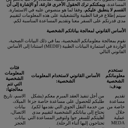
المساعدة،
ويمكنكم ترك الحقول الأخرى فارغة، أو الإشارة إلى أن
القسم لا ينطبق عليكم
، وفقا لما هو منصوص عليه في الاستمارة.
سيتم إطلاع فرقنا الطبية والتشغيلية على هذه المعلومات لتقييم
مدى قدرتكم على السفر معنا وتقديم المساعدة المناسبة لكم.
الأساس القانوني لمعالجة بياناتكم الشخصية
نقوم بمعالجة معلوماتكم الشخصية، بما في ذلك البيانات الصحية،
الواردة في استمارة البيانات الطبية (MEDIF) استنادا إلى الأساس
القانوني التالي
فئات
نستخدم
المعلومات
معلوماتكم
الأساس القانوني لاستخدام المعلومات
الشخصية
الشخصية
الشخصية:
التي تتم
بهدف:
معالجتها:
تقديم
من أجل تنفيذ العقد المبرم معكم (يشكل
الاسم، تاريخ
مساعدة
طلبكم للحصول على مساعدة خاصة جزءا
الميلاد،
خاصة من
من خدمة النقل الجوي التي نقدمها لكم).
بيانات
خلال
نحتاج إلى بياناتكم الشخصية لتقييم مدى
الاتصال،
عملية
أهليتكم للسفر جوا ولتوفير المساعدة التي
بيانات
MEDA
تحتاجون إليها أثناء الرحلة).
الحجز