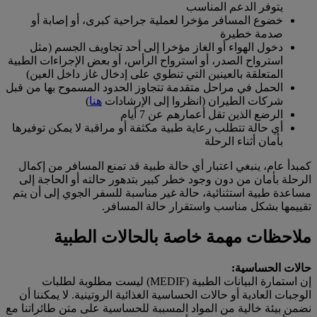
يتوفر الدعم المناسب
خضوع المسافر مؤخرا لعملية جراحية كبرى، أو إصابة أو
صدمة خطيرة
دخول الهواء أو الغاز مؤخرا إلى أحد تجاويف الجسم (مثل
استرواح الصدر، أو استرواح الرأس، أو بعض الإجراءات الطبية
المتعلقة بالعينين التي تنطوي على إدخال غاز داخل العين)
الحمل في مراحل متقدمة تتجاوز الحدود المسموح بها من قبل
شركات الطيران (انظروا إلى الإرشادات
هنا
)
الرضع الذين تقل أعمارهم عن 7 أيام
أي حالة تتطلب رعاية طبية مكثفة أو مراقبة لا يمكن توفيرها
بأمان أثناء الرحلة
كمبدأ عام، ينبغي اعتبار أي حالة طبية قد تمنع المسافر من إكمال
الرحلة بأمان من دون وجود خطر كبير بتدهور حالته أو الحاجة إلى
مساعدة طبية استثنائية، حالة غير مناسبة للسفر الجوي إلى أن يتم
تقييمها بشكل مناسب واستقرار حالة المسافر.
ملاحظات مهمة خاصة بالحالات الطبية
حالات الحساسية:
إن استمارة البيانات الطبية (MEDIF) ليست مطلوبة لطلبات
الوجبات العادية أو حالات الحساسية الغذائية الروتينية. لا يمكننا أن
نضمن بيئة خالية من المواد المسببة للحساسية على متن طائراتنا مع