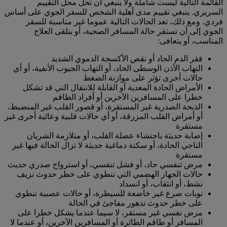
القائمة التالية ليست شاملة ولا ينبغي أن تحل محل التقييم
السريري. ينبغي تقييم مدى أهلية الشخص للسفر الجوي على أساس
فردي. ومع ذلك، تعد الحالات التالية عموما غير مناسبة للسفر
الجوي إلى أن تستقر حالة المسافر الصحية، أو يتلقى العلاج
المناسب، أو يتعافى:
فقر الدم الحاد أو نقص الأكسجة الدموي الشديد
التهاب الأذن الوسطى الحاد، أو التهاب الجيوب الأنفية، أو أي
حالات أخرى تؤثر على موازنة الضغط
الأمراض الحادة المعدية أو القابلة للانتقال التي قد تشكل
خطرا على المسافرين الآخرين أو أفراد الطاقم
الذبحة الصدرية غير المستقرة، أو قصور القلب غير المنضبط،
أو أمراض القلب المزرقة، أو أي حالات قلبية وعائية أخرى غير
مستقرة
إصابة حديثة باحتشاء عضلة القلب، أو متلازمة الشريان
التاجي الحادة، أو سكتة دماغية حديثة لا تزال الحالة فيها غير
مستقرة
مرض تنفسي حاد، أو فشل تنفسي، أو استرواح صدري حديث
حالات الجهاز الهضمي التي تنطوي على خطر حدوث نزيف
نشط، أو انثقاب، أو انسداد
نوبات صرع غير خاضعة للسيطرة، أو حالات عصبية تنطوي
على خطر حدوث تدهور مفاجئ في الحالة
مرض نفسي غير مستقر، لا سيما عندما يشكل خطرا على
المسافر أو طاقم الطائرة أو المسافرين الآخرين، أو عندما لا