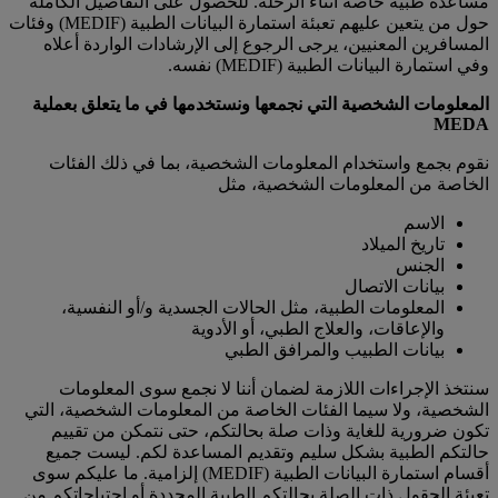
مساعدة طبية خاصة أثناء الرحلة. للحصول على التفاصيل الكاملة
حول من يتعين عليهم تعبئة استمارة البيانات الطبية (MEDIF) وفئات
المسافرين المعنيين، يرجى الرجوع إلى الإرشادات الواردة أعلاه
وفي استمارة البيانات الطبية (MEDIF) نفسه.
المعلومات الشخصية التي نجمعها ونستخدمها في ما يتعلق بعملية
MEDA
نقوم بجمع واستخدام المعلومات الشخصية، بما في ذلك الفئات
الخاصة من المعلومات الشخصية، مثل
الاسم
تاريخ الميلاد
الجنس
بيانات الاتصال
المعلومات الطبية، مثل الحالات الجسدية و/أو النفسية،
والإعاقات، والعلاج الطبي، أو الأدوية
بيانات الطبيب والمرافق الطبي
سنتخذ الإجراءات اللازمة لضمان أننا لا نجمع سوى المعلومات
الشخصية، ولا سيما الفئات الخاصة من المعلومات الشخصية، التي
تكون ضرورية للغاية وذات صلة بحالتكم، حتى نتمكن من تقييم
حالتكم الطبية بشكل سليم وتقديم المساعدة لكم. ليست جميع
أقسام استمارة البيانات الطبية (MEDIF) إلزامية. ما عليكم سوى
تعبئة الحقول ذات الصلة بحالتكم الطبية المحددة أو احتياجاتكم من