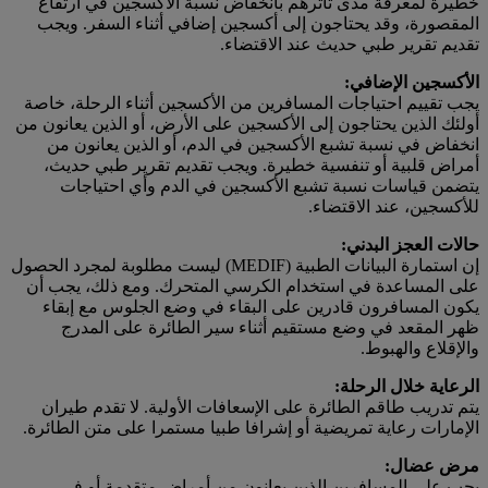
خطيرة لمعرفة مدى تأثرهم بانخفاض نسبة الأكسجين في ارتفاع
المقصورة، وقد يحتاجون إلى أكسجين إضافي أثناء السفر. ويجب
تقديم تقرير طبي حديث عند الاقتضاء.
الأكسجين الإضافي:
يجب تقييم احتياجات المسافرين من الأكسجين أثناء الرحلة، خاصة
أولئك الذين يحتاجون إلى الأكسجين على الأرض، أو الذين يعانون من
انخفاض في نسبة تشبع الأكسجين في الدم، أو الذين يعانون من
أمراض قلبية أو تنفسية خطيرة. ويجب تقديم تقرير طبي حديث،
يتضمن قياسات نسبة تشبع الأكسجين في الدم وأي احتياجات
للأكسجين، عند الاقتضاء.
حالات العجز البدني:
إن استمارة البيانات الطبية (MEDIF) ليست مطلوبة لمجرد الحصول
على المساعدة في استخدام الكرسي المتحرك. ومع ذلك، يجب أن
يكون المسافرون قادرين على البقاء في وضع الجلوس مع إبقاء
ظهر المقعد في وضع مستقيم أثناء سير الطائرة على المدرج
والإقلاع والهبوط.
الرعاية خلال الرحلة:
يتم تدريب طاقم الطائرة على الإسعافات الأولية. لا تقدم طيران
الإمارات رعاية تمريضية أو إشرافا طبيا مستمرا على متن الطائرة.
مرض عضال:
يجب على المسافرين الذين يعانون من أمراض متقدمة أو في