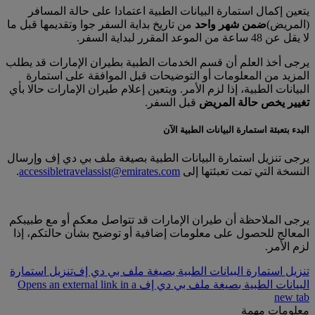
يتعين إكمال استمارة البيانات الطبية اعتمادا على حالة المسافر
(المريض)
ضمن شهر واحد
من تاريخ بداية السفر جوا وتقديمها قبل ما
لا يقل عن 48 ساعة من الموعد المقرر لبداية السفر.
يرجى أخذ العلم أن قسم الخدمات الطبية بطيران الإمارات قد يطلب
المزيد من المعلومات أو التوضيحات قبل الموافقة على استمارة
البيانات الطبية، إذا لزم الأمر. ويتعين إعلام طيران الإمارات حالا بأي
تغيير يخص حالة المريض
قبل السفر.
البدء بتعبئة استمارة البيانات الطبية الآن
يرجى تنزيل استمارة البيانات الطبية بصيغة ملف بي دي إف وإرسال
النسخة التي تمت تعبئتها إلى
accessibletravelassist@emirates.com
.
يرجى الملاحظة أن طيران الإمارات قد تتواصل معكم أو مع طبيبكم
المعالج للحصول على معلومات إضافية أو توضيح بشأن حالتكم، إذا
لزم الأمر.
تنزيل استمارة البيانات الطبية بصيغة ملف بي دي إف
تنزيل استمارة
البيانات الطبية بصيغة ملف بي دي إف Opens an external link in a
new tab
معلومات مهمة