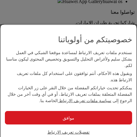
Huawei App Gallery
huawai os
تواصلوا معنا
شاركوا تجربة طيران الإمارات.
خصوصيتكم من أولوياتنا
نستخدم ملفات تعريف الارتباط لمساعدة موقعنا الشبكي في العمل
بشكل سليم ولأغراض التحليل والتسويق وتخصيص المحتوى ليكون مناسبا
لكم.
وبقبول هذه الأحكام، أنتم توافقون على استخدام كل ملفات تعريف
بيان إمكانية الدخول
الارتباط هذه.
اتصل بنا
يمكنكم تحديث خياراتكم المفضلة من خلال النقر على زر الخيارات
سياسة الخصوصية
المفضلة المتعلقة بملفات تعريف الارتباط، أو في أي وقت آخر من خلال
الشروط والأحكام
الرجوع إلى
سياسة ملفات تعريف الارتباط
الخاصة بنا.
سياسة ملفات تعريف الارتباط
الأمن الإلكتروني
بيان الشفافية بموجب قانون مكافحة العبودية الحديثة
موافق
خريطة الموقع
مجموعة الإمارات 2026 ©، جميع الحقوق محفوظة.
تفضيلات تعريف الارتباط