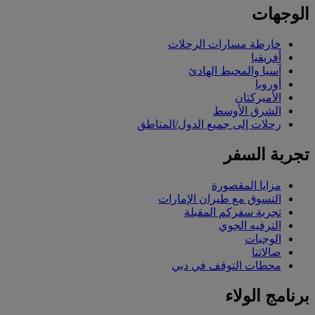
الوجهات
خارطة مسارات الرحلات
أفريقيا
آسيا والمحيط الهادئ
أوروبا
الأميركتان
الشرق الأوسط
رحلات إلى جميع الدول/المناطق
تجربة السفر
مزايا المقصورة
التسوق مع طيران الإمارات
تجربة سفركم المقبلة
الترفيه الجوي
الوجبات
صالاتنا
محطات التوقف في دبي
برنامج الولاء