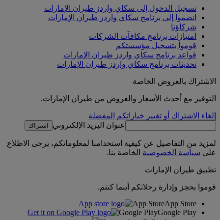
تسجيل الدخول إلى سكاي واردز طيران الإمارات
انضموا إلى برنامج سكاي واردز طيران الإمارات
شركاؤنا
امتيازات برنامج مكافآت الشركات
قوموا بتسجيل مؤسستكم
قواعد برنامج سكاي واردز طيران الإمارات
تحديثات برنامج سكاي واردز طيران الإمارات
الاشتراك بالعروض الخاصة
التوفير مع أحدث الأسعار والعروض من طيران الإمارات.
إلغاء الاشتراك أو تغيير خياراتكم المفضلة
عنوان البريد الإلكتروني
اشتراك
لمزيد من التفاصيل عن كيفية استخدامنا لمعلوماتكم، يرجى الاطلاع
على
سياسة الخصوصية
الخاصة بنا.
تطبيق طيران الإمارات
قوموا بحجز وإدارة رحلاتكم أينما كنتم.
App Store
App Store
Google Play
Google Play