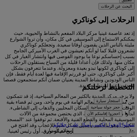
البحث عن الرحلات
الرحلات إلى كوناكري
إذ تعد عاصمة غينيا مركز البلاد المفعم بالنشاط والحيوية، حيث
يمكنكم الاستماع إلى الموسيقى في كل مكان، وأن تروا الشوارع
مليئة بالناس الذين يقضون أوقاتا سعيدة. وتجعلكم كوناكري
تشعرون قليلا كما لو أنكم تعيشون في الغرب الأميركي الجامح
بسبب إحساسكم نوعا ما بوجود الفوضى فيها وانتشار الغبار في كل
مكان منها. ولذلك فإن أعدادا قليلة من السياح يستقلون الرحلات
إلى كوناكري لكونها تبدو بعيدة ومعزولة. وعندما تتعرفون بشكل
أكبر على كوناكري، حتى لو قررتم الإقامة فيها لعدة أيام فقط، فإن
الناس الودودين ونشاط المدينة يعنيان ضمان أنكم ستجمعون قصصا
تتحدثون عنها لسنوات عديدة.
التخطيط لرحلتكم
ولا يزخر مركز المدينة بالكثير من المعالم السياحية، إذ قد تتمكنون
استئجار سيارة
من مشاهدة جميع المعالم الهامة في يوم واحد، ومن ثم قضاء بقية
حجز جولة سياحية
الوقت في الاختلاط مع السكان المحليين والذهاب إلى الشاطىء.
ابدأوا من المتحف الوطني، الذي يحتضن مجموعة من الآلات
احجزوا إقامتكم الآن
الموسيقية المحلية والقطع الفنية والأقنعة. ثم توقفوا عند "المسجد
سجلوا الدخول لكسب أميالٍ على رحلاتكم
الكبير"، وهو بناء كبير وجميل بشكل مثير للإعجاب وقد افتتح في
استلام السيارة
عام 1984. ويمكنكم هنا زيارة ضريح سيكو توري، أول رئيس لغينيا،
ضمن حرم المسجد.