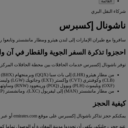
القائمة
شركاء النقل البري
ناشونال إكسبرس
سافروا مع طيران الإمارات إلى لندن هيثرو ومطار مانشستر وتابعوا رحلتكم إلى أكثر من 25 
احجزوا تذكرة السفر الجوية والقطار في آن وا
توفر ناشونال إكسبرس خدمات الحافلات بين محطة الحافلات المركزية 
(OXF) وبليموث (PLH) وبوول (POQ) ورينغوود (RNW) وساوثهامبتون (SOU) وستانستيد (STN) وسوانزي (SWS) وسويندون (XWS) وتونتون (TTY) ووينشستر (WNC)
من مطار مانشستر (MAN) إلى ليفربول (LXC)، ومانشستر (ZMP)، ولييدز (ZLZ)، وبرادفورد (ZFC)، وبرمنجهام (BHX)
كيفية الحجز
يمكنكم حجز تذاكر ناشونال إكسبرس على موقع emirates.com أو عبر وكالة سفر على الإنترنت أو أحد وكلاء السفر.
عند حجز رحلتكم، يكفي أن تحددوا مدينة المغادرة أو الوصول تماما ك