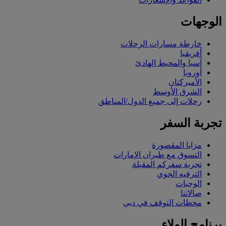
الوجهات
خارطة مسارات الرحلات
أفريقيا
آسيا والمحيط الهادئ
أوروبا
الأميركتان
الشرق الأوسط
رحلات إلى جميع الدول/المناطق
تجربة السفر
مزايا المقصورة
التسوق مع طيران الإمارات
تجربة سفركم المقبلة
الترفيه الجوي
الوجبات
صالاتنا
محطات التوقف في دبي
برنامج الولاء