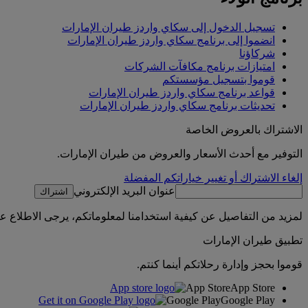
تسجيل الدخول إلى سكاي واردز طيران الإمارات
انضموا إلى برنامج سكاي واردز طيران الإمارات
شركاؤنا
امتيازات برنامج مكافآت الشركات
قوموا بتسجيل مؤسستكم
قواعد برنامج سكاي واردز طيران الإمارات
تحديثات برنامج سكاي واردز طيران الإمارات
الاشتراك بالعروض الخاصة
التوفير مع أحدث الأسعار والعروض من طيران الإمارات.
إلغاء الاشتراك أو تغيير خياراتكم المفضلة
عنوان البريد الإلكتروني
اشتراك
لمزيد من التفاصيل عن كيفية استخدامنا لمعلوماتكم، يرجى الاطلاع 
تطبيق طيران الإمارات
قوموا بحجز وإدارة رحلاتكم أينما كنتم.
App Store
App Store
Google Play
Google Play