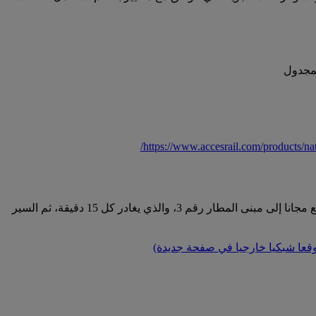
https://www.accesrail.com/products/nat
للانتقال من محطة مبنى المطار رقم 4 هيثرو إكسبرس إلى محطة ناشونال إكسبرس المركزية، يمكن للمسافرين ركوب قطار المطار السريع مجانا إلى مبنى المطار رقم 3، والذي يغادر كل 15 دقيقة، ثم السير
وقعا شبكيا خارجيا في صفحة جديدة)