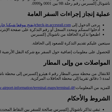
ناشونال إكسبرس رقم رحلة 9B بين 0001 و0999.
عملية إنجاز إجراءات السفر العامة
يرجى الدخول إلى
check-in.accesrail.com
(يفتح موقعا شبكيا خا
أدخلوا اسمكم ومحدد السجل أو رقم التذكرة على صفحة الإنترن
اطبعوا تذكرة الحافلة من ناشونال إكسبرس
سيتعين عليكم تقديم التذكرة للصعود إلى الحافلة.
للحصول على معلومات إضافية حول السفر مع شركة النقل الأرضية التي
المواصلات من وإلى المطار
لمدة 5 دقائق تقريبا إلى محطة الحافلات المركزية.
للمزيد من المعلومات:
-airport-information/terminal-maps/terminal-4#/
الشروط والأحكام
تبقى تذاكر ناشونال إكسبرس صالحة للسفر بين النقاط المحددة على التذكرة لمدة تصل 