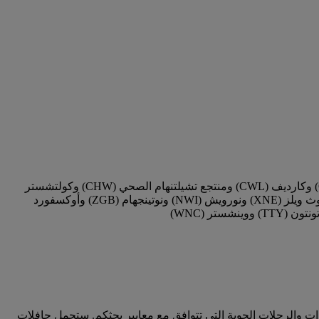
من مطار هيثرو (LHR) إلى باث سبا (QQX) وبرمنجهام (BHX) وبورنماوث (BOH) وبرايتون (BSH) وبريستول (BRS) وكامبريدج (CBG) وكارديف (CWL) ومنتجع تشيلتنهام الصحي (CHW) وكولتشستر
(CLB) وكوفنتري (CVT) وإكستر (EXT) وجاتويك (LGW) وليستر (QEW) ومطار لوتون (LTN) وميلتون كينز (KYN) ونيوبورت في ساوث ويلز (XNE) ونورويش (NWI) ونوتينجهام (ZGB) وأوكسفورد
ات والرحلات الجوية التي تتوافق مع معايير بحثكم. ستحمل حافلات