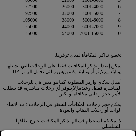
77500
26000
3001-4000
6
92500
32000
4001-5000
7
105000
38000
5001-6000
8
125000
44000
‎6001-7000
9
145000
54000
7001-15000
10
تخضع تذاكر المكافأة لمدى توفرها.
يمكن إصدار تذاكر المكافآت فقط على الرحلات التي تشغلها
يونايتد إيرلاينز أو يونايتد إكسبريس والتي تحمل الرمز UA
أميال سكاي واردز المطلوبة كما هو مبين هي للرحلات
المباشرة فقط. وعندما لا تتوفر أي رحلات مباشرة، قد يتطلب
الأمر حجز رحلتي مكافأة أو أكثر.
يمكن حجز رحلات المكافآت للسفر في الرحلات ذات الاتجاه
الواحد أو رحلات الذهاب والعودة.
لا يمكنكم استخدام قسائم تذاكر المكافآت خارج نطاقها
التسلسلي.