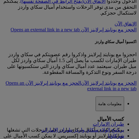
الدخول وحددوا
الإنفاق الآن
(يفتح الرابط في الصفحة نفسها)
. يمكنكم
التحقق من مدى توفر الرحلات واستخدام أميال سكاي واردز
لاستكمال حجزكم.
الإنفاق الآن
الحجز مع يونايتد إيرلاينز الآن Opens an external link in a new tab
اكسبوا أميال سكاي واردز
احجزوا مع يونايتد إيرلاينز واذكروا رقم عضويتكم في سكاي واردز
طيران الإمارات لكسب ما يصل إلى 1.5 أميال سكاي واردز لكل
ميل طيران. سيعتمد عدد أميال سكاي واردز التي ستكسبونها على
درجة السفر ونوع التذكرة والمسافة المقطوعة.
الحجز مع يونايتد إيرلاينز الآن
الحجز مع يونايتد إيرلاينز الآن Opens an
external link in a new tab
معلومات هامة
كسب الأميال
طيران الإمارات
برنامج الولاء سكاي واردز طيران الإمارات
يمكنكم كسب أميال سكاي واردز على الرحلات التي تشغلها
شركاؤنا
يونايتد إيرلاينز أو يونايتد إكسبريس. لا يمكن كسب الأميال على