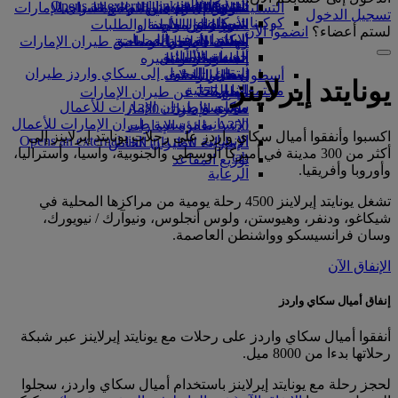
in a new tab
الشركاء الجويون
Opens an external link in a new tab
التسلية للأطفال
السوق الحرة
تجربتكم على متن الطائرة
تناول الطعام في الدرجة السياحية
السفر لأصحاب الهمم مع طيران الإمارات
تسجيل الدخول
كوكبنا
شركاؤنا
الممتازة
متجرنا الرسمي
الأدوات والموارد
الترفيه عن الأطفال
المساعدة الخاصة والطلبات
لستم أعضاء؟
انضموا الآن
سكاي واردز رايل
الاستدامة في العمليات
ألعاب الأطفال
وجبات الدرجة السياحية
الهاتف المتحرك وتطبيق طيران الإمارات
حاسبة الأميال
السياسة البيئية
المشروبات
أنشطة للأطفال
إلغاء حجز أو تغييره
التقارير البيئية
تسجيل الدخول إلى سكاي واردز طيران
أسطول طائراتنا
تعطل الرحلات
يونايتد إيرلاينز
الإمارات
مجتمعاتنا المحلية
بوينج 777
معلومات عن طيران الإمارات
سكاي واردز+
مؤسسة طيران الإمارات للأعمال
طائرة الإمارات A380
الإنسانية
مؤسسة طيران الإمارات للأعمال
A350 طائرة الإمارات
اكسبوا وأنفقوا أميال سكاي واردز على رحلات يونايتد إيرلاينز إلى
الإنسانية Opens an external link in a new
الإمارات للطيران الخاص
أكثر من 300 مدينة في أميركا الوسطى والجنوبية، وآسيا، وأستراليا،
tab
توزيع المقاعد
وأوروبا وأفريقيا.
الرعاية
تشغل يونايتد إيرلاينز 4500 رحلة يومية من مراكزها المحلية في
شيكاغو، ودنفر، وهيوستن، ولوس أنجلوس، ونيوآرك / نيويورك،
وسان فرانسيسكو وواشنطن العاصمة.
الإنفاق الآن
إنفاق أميال سكاي واردز
أنفقوا أميال سكاي واردز على رحلات مع يونايتد إيرلاينز عبر شبكة
رحلاتها بدءا من 8000 ميل.
لحجز رحلة مع يونايتد إيرلاينز باستخدام أميال سكاي واردز، سجلوا