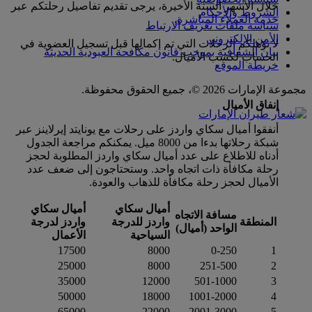
خلال الأشهر الستة الأخيرة، يرجى تقديم تفاصيل رحلتكم عبر
الشروط والأحكام
خدمة العملاء المباشرة
.
سياسة ملفات تعريف الارتباط
الأمن الإلكتروني
لا تؤهلكم الرحلات التي تم إكمالها قبل تسجيل العضوية في
بيان الشفافية بموجب قانون مكافحة العبودية الحديثة
الحساب لكسب الأميال.
خريطة الموقع
مجموعة الإمارات 2026 ©، جميع الحقوق محفوظة.
إنفاق الأميال
أنفقوا أميال سكاي واردز على رحلات مع يونايتد إيرلاينز عبر
شبكة رحلاتها بدءا من 8000 ميل. يمكنكم مراجعة الجدول
أدناه للاطلاع على عدد أميال سكاي واردز المطلوبة لحجز
رحلة مكافأة ذات اتجاه واحد. وستحتاجون إلى ضعف عدد
الأميال لحجز رحلة مكافأة للذهاب والعودة.
أميال سكاي
أميال سكاي
مسافة الاتجاه
المنطقة
واردز للدرجة
واردز لدرجة
الواحد (أميال)
السياحية
الأعمال
17500
8000
‎0-250
1
25000
8000
251-500
2
35000
12000
501-1000
3
50000
18000
1001-2000
4
65000
22000
‎2001-3000
5