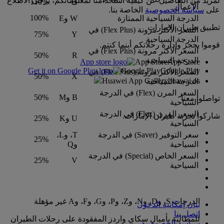
لمزيد من التفاصيل عن كيفية استخدامنا لمعلوماتكم، يرجى الاطلاع
110%
H
الأعمال
على
سياسة الخصوصية
الخاصة بنا.
100%
الدرجة السياحية الممتازة
W وE
تطبيق طيران الإمارات
السعر الأكثر مرونة (Flex Plus) في
75%
Y
الدرجة السياحية
قوموا بحجز وإدارة رحلاتكم أينما كنتم.
السعر الأكثر مرونة (Flex Plus) في
50%
R
الدرجة السياحية
App Store
App Store
Google Play
Google Play
السعر الأكثر مرونة (Flex Plus) في
50%
X
Huawei App Gallery
huawai os
الدرجة السياحية
السعر المرن (Flex) في الدرجة
B وM
50%
تواصلوا معنا
السياحية
السعر المرن (Flex) في الدرجة
شاركوا تجربة طيران الإمارات.
U وK
25%
السياحية
سعر التوفير (Saver) في الدرجة
T، وL،
25%
السياحية
وQ
السعر الخاص (Special) في الدرجة
25%
V
السياحية
الدرجات S، وD، وN، وZ، وP، وG، وF، وA غير مؤهلة
بيان إمكانية الدخول
اتصل بنا
للمطالبة بأميال سكاي واردز المفقودة على رحلات الطيران
سياسة الخصوصية