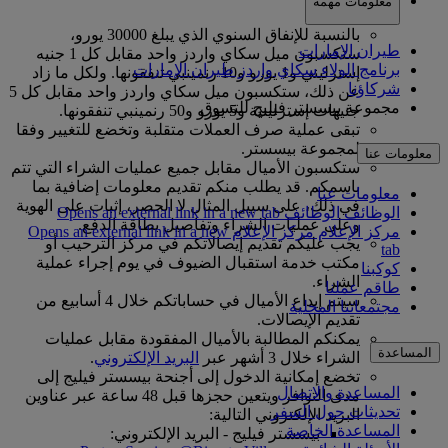
معلومات مهمة
بالنسبة للإنفاق السنوي الذي يبلغ 30000 يورو،
طيران الإمارات
ستكسبون ميل سكاي واردز واحد مقابل كل 1 جنيه
برنامج الولاء سكاي واردز طيران الإمارات
إسترليني و1 يورو و10 رنمينبي تنفقونها. ولكل ما زاد
شركاؤنا
عن ذلك، ستكسبون ميل سكاي واردز واحد مقابل كل 5
مجموعة بيسستر فيليج للتسوق
جنيهات إسترلينية و5 يورو و50 رنمينبي تنفقونها.
تبقى عملية صرف العملات متقلبة وتخضع للتغيير وفقا
لمجموعة بيسستر.
معلومات عنا
ستكسبون الأميال مقابل جميع عمليات الشراء التي تتم
باسمكم. قد يطلب منكم تقديم معلومات إضافية بما
معلومات عنا
في ذلك، على سبيل المثال لا الحصر، إثبات على الهوية
الوظائف
الوظائف Opens an external link in a new tab
وعلى عمليات الشراء وتفاصيل بطاقة الدفع.
مركز الإعلام
مركز الإعلام Opens an external link in a new
يجب عليكم تقديم إيصالاتكم في مركز الترحيب أو
tab
مكتب خدمة استقبال الضيوف في يوم إجراء عملية
كوكبنا
الشراء.
طاقم عملنا
سيتم إيداع الأميال في حساباتكم خلال 4 أسابيع من
مجتمعاتنا المحلية
تقديم الإيصالات.
يمكنكم المطالبة بالأميال المفقودة مقابل عمليات
المساعدة
الشراء خلال 3 أشهر عبر
البريد الإلكتروني
.
تخضع إمكانية الدخول إلى أجنحة بيسستر فيليج إلى
المساعدة والاتصال
مدى التوافر ويتعين حجزها قبل 48 ساعة عبر عناوين
تحديثات حول السفر
البريد الإلكتروني التالية:
المساعدة الخاصة
بيسستر فيليج - البريد الإلكتروني: