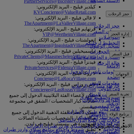
الأسئلة الشائعة
PartnerServices@BicesterVillage.com
كيلدير فيليج - البريد الإلكتروني:
KVConcierge@ValueRetail.com
حجز الرحلات
لا فالي فيليج - البريد الإلكتروني:
TheApartment@LaValleeVillage.com
حجز الرحلات
فرتهايم فيليج - البريد الإلكتروني:
خدمات السفر
VIP@WertheimVillage.com
إدارة الحجز
المواصلات
إنغولشتات فيليج - البريد الإلكتروني:
التخطيط لرحلتكم
TheApartment@IngolstadtVillage.com
تسجيل الوصول
ماسميخيلين فيليج - البريد الإلكتروني:
إدارة الحجوزات
قبل السفر
PrivateClients@MaasmechelenVillage.com
السيارة الخاصة مع سائق
فيدنزا فيليج - البريد الإلكتروني:
حالة الرحلة
الأمتعة
PrivateServices@FidenzaVillage.com
معلومات تأشيرات الدخول
لا روكا فيليج - البريد الإلكتروني:
الوجهات
الصحة
Concierge@LaRocaVillage.com
معلومات السفر
لاس روزاس فيليج - البريد الإلكتروني:
خارطة مسارات الرحلات
دبي الدولي
Concierge@LasRozasVillage.com
أفريقيا
تجربة السفر
مواصلات المطار
يمكن لأعضاء الفئة البلاتينية الدخول إلى جميع
آسيا والمحيط الهادئ
القواعد والإشعارات
صالات كبار الشخصيات / الشقق في مجموعة
أوروبا
مزايا المقصورة
بيسستر.
الأميركتان
التسوق مع طيران الإمارات
يمكن لأعضاء الفئة الذهبية الدخول إلى جميع
برنامج الولاء
الشرق الأوسط
تجربة سفركم المقبلة
صالات كبار الشخصيات باستثناء الصالات
رحلات إلى جميع الدول/المناطق
الترفيه الجوي
الموجودة في بيسستر فيليج في لندن.
الاشتراك بالعروض الخاصة
تسجيل الدخول إلى سكاي واردز طيران الإمارات
الوجبات
تطبق
شروط وأحكام برنامج سكاي واردز طيران
انضموا إلى برنامج سكاي واردز طيران الإمارات