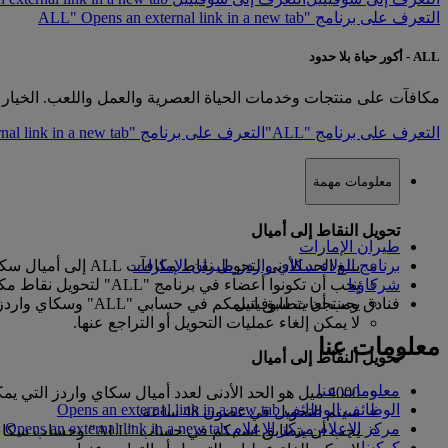
التعرف على برنامج "ALL" Opens an external link in a new tab
ALL - أكور حياة بلا حدود
مكافآت على منتجات وخدمات الحياة العصرية والعمل واللعب. الخيار يع
التعرف على برنامج "ALL"
التعرف على برنامج "ALL" Opens an external link in a new tab
معلومات مهمة
تحويل النقاط إلى أميال
طيران الإمارات
برنامج الولاء سكاي واردز طيران الإمارات
يبلغ الحد الأدنى لتحويل نقاط مكافآت ALL إلى أميال سكاي واردز 4000 نقطة.
شركاؤنا
يجب أن تكونوا أعضاء في برنامج "ALL" لتحويل نقاط مكافآت ALL إلى أميال سكاي واردز.
فنادق ومنتجعات سوفيتيل
يجب أن يتطابق اسمكم في حسابي "ALL" وسكاي واردز طيران الإمارات لضمان نجاح عمليات التحويل.
لا يمكن إلغاء عمليات التحويل أو التراجع عنها.
معلومات عنا
تحويل النقاط إلى أميال
معلومات عنا
4000 ميل هو الحد الأدنى لعدد أميال سكاي واردز التي يمكن تحويلها إلى نقاط مكافآت ALL.
الوظائف
الوظائف Opens an external link in a new tab
سيتم التحويل في غضون 48 ساعة.
مركز الإعلام
مركز الإعلام Opens an external link in a new tab
يجب أن يتطابق اسمكم في حساب "ALL" وحساب سكاي واردز طيران الإمارات الخاص بكم لضمان نجاح عمليات التحويل.
كوكبنا