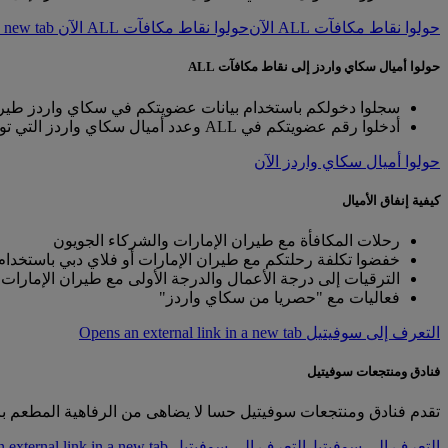
حولوا نقاط مكافآت ALL الآن
حولوا نقاط مكافآت ALL الآن Opens an external link in a new tab
حولوا أميال سكاي واردز إلى نقاط مكافآت ALL
سجلوا دخولكم باستخدام بيانات عضويتكم في سكاي واردز طيرا
أدخلوا رقم عضويتكم في ALL وعدد أميال سكاي واردز التي تودون تحويلها إلى نقاط مكافآت ALL.
حولوا أميال سكاي واردز الآن
كيفية إنفاق الأميال
رحلات المكافأة مع طيران الإمارات والشركاء الجويون
خفضوا تكلفة رحلتكم مع طيران الإمارات أو فلاي دبي باستخدام ا
الترقيات إلى درجة الأعمال والدرجة الأولى مع طيران الإمارات
فعاليات مع "حصريا من سكاي واردز"
التعرف إلى سوفيتيل Opens an external link in a new tab
فنادق ومنتجعات سوفيتيل
تقدم فنادق ومنتجعات سوفيتيل حسا لا يضاهى من الرفاهية المطعم برو
التعرف إلى سوفيتيل
التعرف إلى سوفيتيل Opens an external link in a new tab