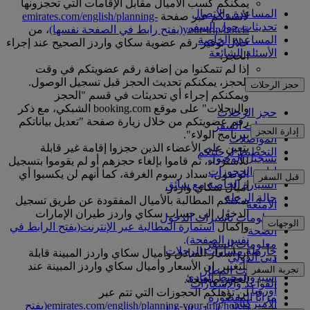
يمكنكم كسب الأميال مقابل الإقامات التي تحجزونها
المساعدة والاتصال
لأنفسكم عبر صفحة
emirates.com/english/planning-
تحديثات حول السفر
your-trip/hotels
(يفتح رابط في الصفحة نفسها)
، من
المساعدة الخاصة
خلال توفير رقم عضوية سكاي واردز الصحيح عند إجراء
الأسئلة الشائعة
الحجز.
إذا لم تتمكنوا من إضافة رقم عضويتكم في وقت
الحجز، يمكنكم تحديث الحجز قبل تسجيل الوصول.
حجز الرحلات
ويمكنكم إجراء أي تحديثات في قسم "الحجز
والرحلات" على موقع booking.com الشبكي، مع ذكر
حجز الرحلات
رقم عضويتكم من خلال زيارة صفحة "تعديل بياناتكم
خدمات السفر
إدارة الحجز
ببرنامج الولاء".
المواصلات
يتعين على الأعضاء الذين حجزوا إقامة غير قابلة
التخطيط لرحلتكم
تسجيل الوصول
للاسترداد، ثم قاموا بإلغاء حجزهم أو لم يقوموا بتسجيل
إدارة الحجوزات
الوصول، سداد رسوم الغرفة، كما أنهم لن يكسبوا أي
قبل السفر
السيارة الخاصة مع سائق
أميال سكاي واردز.
حالة الرحلة
يمكنكم المطالبة بالأميال المفقودة عن طريق تسجيل
الأمتعة
الدخول إلى حساب سكاي واردز طيران الإمارات
معلومات تأشيرات الدخول
الوجهات
وإكمال
استمارة المطالبة عبر الإنترنت
(يفتح الرابط في
الصحة
نفس الصفحة)
.
معلومات السفر
خارطة مسارات الرحلات
إن أسعار الفنادق وأميال سكاي واردز المبينة قابلة
دبي الدولي
أفريقيا
للتغيير. إن الأسعار وأميال سكاي واردز المبينة عند
تجربة السفر
مواصلات المطار
آسيا والمحيط الهادئ
الحجز صحيحة.
القواعد والإشعارات
أوروبا
لن تؤهلكم الحجوزات التي تتم عبر
مزايا المقصورة
الأميركتان
emirates.com/english/planning-your-trip/hotels
(يفتح