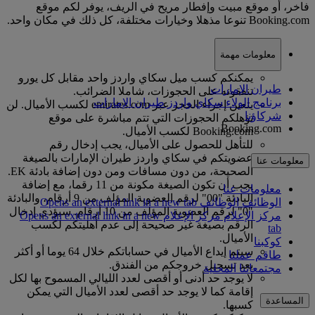
فاخر، أو موقع مبيت وإفطار مريح في الريف، يوفر لكم موقع
Booking.com تنوعا مذهلا وخيارات مختلفة، كل ذلك في مكان واحد.
معلومات مهمة
يمكنكم كسب ميل سكاي واردز واحد مقابل كل يورو
طيران الإمارات
تنفقونه على الحجوزات، شاملا الضرائب.
برنامج الولاء سكاي واردز طيران الإمارات
يتعين إجراء الحجز عبر emirates.com لكسب الأميال. لن
شركاؤنا
تؤهلكم الحجوزات التي تتم مباشرة على موقع
Booking.com
Booking.com لكسب الأميال.
للتأهل للحصول على الأميال، يجب إدخال رقم
عضويتكم في سكاي واردز طيران الإمارات بالصيغة
معلومات عنا
الصحيحة، من دون مسافات ومن دون إضافة بادئة EK.
يجب أن تكون الصيغة مكونة من 11 رقما، مع إضافة
معلومات عنا
البادئة "00" لرقم العضوية المؤلف من 9 أرقام، والبادئة
الوظائف
الوظائف Opens an external link in a new tab
"0" لرقم العضوية المؤلف من 10 أرقام. سيؤدي إدخال
مركز الإعلام
مركز الإعلام Opens an external link in a new
الرقم بصيغة غير صحيحة إلى عدم أهليتكم لكسب
tab
الأميال.
كوكبنا
سيتم إيداع الأميال في حساباتكم خلال 64 يوما أو أكثر
طاقم عملنا
بعد تسجيل خروجكم من الفندق.
مجتمعاتنا المحلية
لا يوجد حد أدنى أو أقصى لعدد الليالي المسموح بها لكل
إقامة كما لا يوجد حد أقصى لعدد الأميال التي يمكن
المساعدة
كسبها.