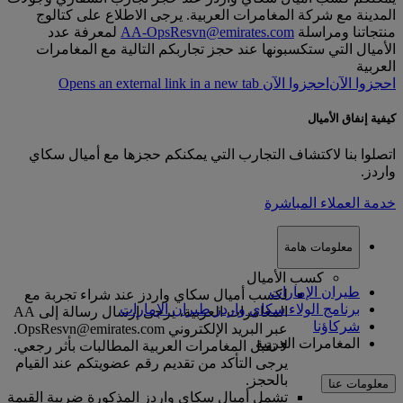
المدينة مع شركة المغامرات العربية. يرجى الاطلاع على كتالوج
منتجاتنا ومراسلة
AA-OpsResvn@emirates.com
لمعرفة عدد
الأميال التي ستكسبونها عند حجز تجاربكم التالية مع المغامرات
العربية
احجزوا الآن
احجزوا الآن Opens an external link in a new tab
كيفية إنفاق الأميال
اتصلوا بنا لاكتشاف التجارب التي يمكنكم حجزها مع أميال سكاي
واردز.
خدمة العملاء المباشرة
معلومات هامة
كسب الأميال
طيران الإمارات
لكسب أميال سكاي واردز عند شراء تجربة مع
برنامج الولاء سكاي واردز طيران الإمارات
المغامرات العربية، يرجى إرسال رسالة إلى AA
شركاؤنا
عبر البريد الإلكتروني OpsResvn@emirates.com.
المغامرات العربية
لا تقبل المغامرات العربية المطالبات بأثر رجعي.
يرجى التأكد من تقديم رقم عضويتكم عند القيام
بالحجز.
معلومات عنا
تشمل أميال سكاي واردز المذكورة ضريبة القيمة