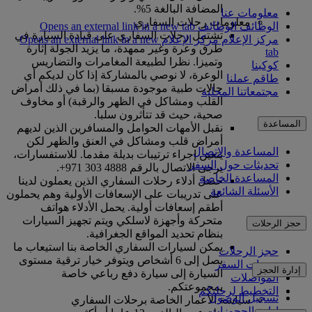
المضافة البالغة 5%.
معلومات عنا
معلومات رحلات السفاري
الوظائف
الوظائف Opens an external link in a new tab
تشتمل رحلات السفاري على قيادة السيارة في
مركز الإعلام
مركز الإعلام Opens an external link in a new
طرق وعرة وغير ممهدة، ما يزيد الجولة إثارة
tab
وتميزا. نظرا لطبيعة المغامرات والتضاريس
كوكبنا
الوعرة، لا نوصي بالمشاركة إذا كان لديكم أي
طاقم عملنا
حالات طبية موجودة مسبقا (بما في ذلك أمراض
مجتمعاتنا المحلية
القلب ومشاكل في الظهر والرقبة) أو مخاوف
صحية، حيث قد تتأثرون سلبا.
المساعدة
نقبل الأمهات الحوامل والمسافرين الذين لديهم
أمراض قلب ومشاكل في العنق والظهر لكن
المساعدة والاتصال
يتعين إجراء ترتيبات بديلة مقدما. للاستفسارات،
تحديثات حول السفر
يرجى الاتصال بالرقم 4888 303 971+.
المساعدة الخاصة
حصل أدلاء رحلات السفاري الذين يعملون لدينا
الأسئلة الشائعة
على تدريبات على الإسعافات الأولية وهم يحملون
أطقم إسعافات أولية. يحمل الأدلاء هواتف
متحركة وأجهزة لاسلكي ويتم تجهيز السيارات
حجز الرحلات
بنظام تحديد المواقع الجغرافية.
يمكن لسيارات السفاري الخاصة بنا استيعاب ما
حجز الرحلات
يصل إلى 6 أشخاص ويتوفر خيار ترقية مستوى
خدمات السفر
إدارة الحجز
السيارة إلى سيارة دفع رباعي خاصة
المواصلات
بمجموعتكم.
التخطيط لرحلتكم
تسجيل الوصول
سياسة الأعمار الخاصة برحلات السفاري
إدارة الحجوزات