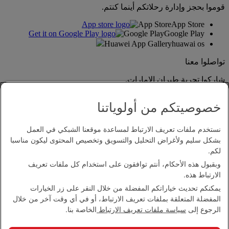
قوموا بحجز وإدارة رحلاتكم أينما كنتم.
App Store
App Store
Google Play
Google Play
Huawei App Gallery
huawai os
تواصلوا معنا
شاركوا تجربة طيران الإمارات.
خصوصيتكم من أولوياتنا
نستخدم ملفات تعريف الارتباط لمساعدة موقعنا الشبكي في العمل
بشكل سليم ولأغراض التحليل والتسويق وتخصيص المحتوى ليكون مناسبا
لكم.
وبقبول هذه الأحكام، أنتم توافقون على استخدام كل ملفات تعريف
بيان إمكانية الدخول
الارتباط هذه.
اتصل بنا
يمكنكم تحديث خياراتكم المفضلة من خلال النقر على زر الخيارات
سياسة الخصوصية
المفضلة المتعلقة بملفات تعريف الارتباط، أو في أي وقت آخر من خلال
الشروط والأحكام
الرجوع إلى
سياسة ملفات تعريف الارتباط
الخاصة بنا.
سياسة ملفات تعريف الارتباط
الأمن الإلكتروني
بيان الشفافية بموجب قانون مكافحة العبودية الحديثة