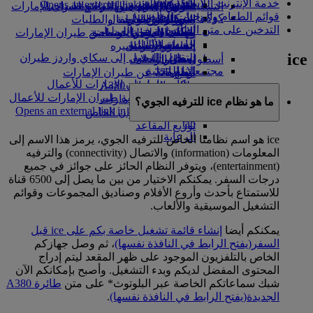
خدمة الإنترنت اللاسلكي
in a new tab
الشركاء الجويون
Opens an external link in a new tab
التسلية للأطفال
السوق الحرة
تجربتكم على متن الطائرة
تناول الطعام في الدرجة السياحية
السفر لأصحاب الهمم مع طيران الإمارات
قوائم الطعام والوجبات الخاصة
كوكبنا
شركاؤنا
الممتازة
متجرنا الرسمي
الأدوات والموارد
الترفيه عن الأطفال
المساعدة الخاصة والطلبات
التدخين على متن الطائرة
سكاي واردز رايل
الاستدامة في العمليات
ألعاب الأطفال
وجبات الدرجة السياحية
الهاتف المتحرك وتطبيق طيران الإمارات
حاسبة الأميال
السياسة البيئية
المشروبات
أنشطة للأطفال
إلغاء حجز أو تغييره
ice
التقارير البيئية
تسجيل الدخول إلى سكاي واردز طيران
أسطول طائراتنا
تعطل الرحلات
الإمارات
مجتمعاتنا المحلية
بوينج 777
معلومات عن طيران الإمارات
سكاي واردز+
مؤسسة طيران الإمارات للأعمال
طائرة الإمارات A380
الإنسانية
مؤسسة طيران الإمارات للأعمال
A350 طائرة الإمارات
ما هو نظام ice للترفيه الجوي؟
الإنسانية Opens an external link in a new
الإمارات للطيران الخاص
tab
توزيع المقاعد
الرعاية
ice هو اسم نظامنا الخاص للترفيه الجوي، يرمز هذا الاسم إلى
المعلومات (information) والاتصال (connectivity) والترفيه
(entertainment)، ويتوفر النظام الحائز على جوائز في جميع
درجات السفر. يمكنكم الاختيار من بين ما يصل إلى 6500 قناة
للاستمتاع بأحدث وأروع الأفلام وصناديق المجموعات وقوائم
التشغيل الموسيقية والألعاب.
يمكنكم أيضا
إنشاء قائمة تشغيل خاصة بكم على ice قبل
السفر
(يفتح الرابط في النافذة نفسها)
، ثم وصل جهازكم
الخاص بالتلفزيون الموجود على ظهر المقعد ليتم إدراج
المحتوى المفضل لديكم وبدء التشغيل. وأصبح بإمكانكم الآن
شبك سماعاتكم الخاصة عبر البلوتوث* على متن
طائرة A380
الجديدة
(يفتح الرابط في النافذة نفسها)
.