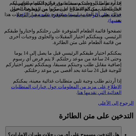
خدمة طلب الوجبات مسبقا متوفرة لرحلتكم، سيظهر لكم
إذا أردتم طلب وجبتكم مسبقا من قوائم الطعام الرئيسية
خيار الطلب من القائمة. إذا لم تتمكنوا من رؤية هذا الخيار،
الخاصة بنا، يمكنكم الاطلاع على مزيد من المعلومات حول
فذلك يعني أن الخدمة ليست متوفرة على مسار الرحلات هذا
خدمة طلب الوجبات مسبقا هنا
(تفتح صفحة في النافذة
بعد.
نفسها)
.
تصفحوا قائمة الطعام المتوفرة على رحلتكم واختاروا طبقكم
الرئيسي. ويمكنكم اختيار المقبلات والحلوى ووجبات أخرى
من قائمة الطعام على متن الطائرة.
يمكنكم اختيار طبقكم الرئيسي قبل ما يصل إلى 14 يوما
وحتى 24 ساعة من موعد رحلتكم. لا يتم فرض أي رسوم
إضافية مقابل طلب وجبتكم مسبقا، ويمكنكم تغيير اختياركم
للوجبة قبل 24 ساعة بحد أقصى من موعد رحلتكم.
إذا أردتم طلب وجبة تلبي متطلبات غذائية معينة، يمكنكم
الاطلاع على مزيد من المعلومات حول خيارات المتطلبات
الغذائية التي نقدمها هنا
.
الرجوع إلى الأعلى
التدخين على متن الطائرة
هل التدخين مسموح على أي من رحلات طيران الإمارات؟