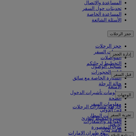
المساعدة والاتصال
تحديثات حول السفر
المساعدة الخاصة
الأسئلة الشائعة
حجز الرحلات
حجز الرحلات
خدمات السفر
إدارة الحجز
المواصلات
التخطيط لرحلتكم
تسجيل الوصول
إدارة الحجوزات
قبل السفر
السيارة الخاصة مع سائق
حالة الرحلة
الأمتعة
معلومات تأشيرات الدخول
الوجهات
الصحة
معلومات السفر
خارطة مسارات الرحلات
دبي الدولي
أفريقيا
تجربة السفر
مواصلات المطار
آسيا والمحيط الهادئ
القواعد والإشعارات
أوروبا
مزايا المقصورة
الأميركتان
التسوق مع طيران الإمارات
برنامج الولاء
الشرق الأوسط