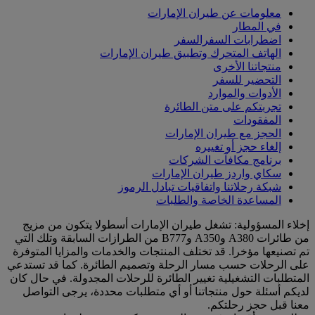
معلومات عن طيران الإمارات
في المطار
اضطرابات السفرالسفر
الهاتف المتحرك وتطبيق طيران الإمارات
منتجاتنا الأخرى
التحضير للسفر
الأدوات والموارد
تجربتكم على متن الطائرة
المفقودات
الحجز مع طيران الإمارات
إلغاء حجز أو تغييره
برنامج مكافآت الشركات
سكاي واردز طيران الإمارات
شبكة رحلاتنا واتفاقيات تبادل الرموز
المساعدة الخاصة والطلبات
إخلاء المسؤولية: تشغل طيران الإمارات أسطولا يتكون من مزيج
من طائرات A380 وA350 وB777 من الطرازات السابقة وتلك التي
تم تصنيعها مؤخرا. قد تختلف المنتجات والخدمات والمزايا المتوفرة
على الرحلات حسب مسار الرحلة وتصميم الطائرة. كما قد تستدعي
المتطلبات التشغيلية تغيير الطائرة للرحلات المجدولة. في حال كان
لديكم أسئلة حول منتجاتنا أو أي متطلبات محددة، يرجى التواصل
معنا قبل حجز رحلتكم.