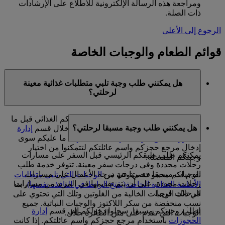
ومراجعة هذه الرسالة الإلكترونية للاطلاع على الإرشادات
ذات الصلة.
الرجوع إلى الأعلى
قوائم الطعام والوجبات الخاصة
هل يمكنني طلب وجبة تلبي متطلبات غذائية معينة
لرحلتي؟
نعم، يمكنكم طلب وجبة خاصة تلبي نظامكم الغذائي قبل ما
هل يمكنني طلب وجبة مسبقا لرحلتي؟
يصل إلى 48 ساعة من موعد رحلتكم من خلال قسم
إدارة
الحجوزات
(يفتح الرابط في النافذة نفسها)
. ما عليكم سوى
إدخال مرجع حجزكم واسم عائلتكم لتتمكنوا من اختيار
يمكنكم طلب طبقكم الرئيسي قبل السفر على مسارات
وجبتكم المفضلة.
رحلات محددة وفي درجات سفر معينة. تتوفر خدمة طلب
الوجبات مسبقا حصريا في درجة الأعمال على مسارات
نقدم لكم مجموعة متنوعة من
الوجبات التي تلبي متطلبات
رحلات محددة، على أن يتم تقديمها في المزيد من مسارات
الأنظمة الغذائية الخاصة
(يفتح الرابط في النافذة نفسها)
، بما
الرحلات قريبا.
في ذلك الوجبات الخالية من الغلوتين وتلك التي تحتوي على
نسب منخفضة من سكر اللاكتوز والوجبات النباتية. جميع
لطلب وجبتكم مسبقا، سجلوا دخولكم إلى قسم
إدارة
الوجبات التي تقدم على متن الطائرة حلال.
الحجوزات
باستخدام مرجع حجزكم واسم عائلتكم. إذا كانت