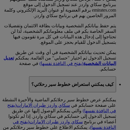
ببرنامج سكاي واردز عند تسجيل الدخول إلى موقع
emirates.com برقم العضوية أو عنوان البريد الإلكتروني وكلمة
المرور الخاصين بهم في برنامج سكاي واردز.
يتم حفظ بياناتكم الشخصية وبيانات بطاقة الائتمان وتفضيلات
السفر الخاصة بكم في ملف معلوماتكم الشخصية، لذا لن
تحتاجوا إلى إدخال هذه البيانات في كل مرة تقومون فيها
بتسجيل الدخول للقيام بحجز على الموقع.
يمكن تحديث بياناتكم الشخصية في أي وقت عن طريق
تسجيل الدخول ثم اختيار "حسابي" من القائمة. يمكنكم
تعديل
البيانات الشخصية
(يفتح في النافذة نفسها)
في صفحة
حسابكم.
كيف يمكنني استعراض خطوط سير رحلاتي؟
يمكنكم عرض خطوط سير رحلاتكم الماضية والأخيرة النشطة
على صفحة حسابكم في
سكاي واردز طيران الإمارات
(يفتح
في النافذة نفسها)
والتي يمكنكم الوصول إليها عن طريق
تسجيل الدخول إلى حسابكم في سكاي واردز. إذا لم تكونوا
أعضاء في برنامج
سكاي واردز طيران الإمارات
(يفتح في
النافذة نفسها)
، يمكنكم الاطلاع على خطوط سير رحلاتكم من