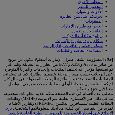
منتجاتنا الأخرى
التحضير للسفر
الأدوات والموارد
تجربتكم على متن الطائرة
المفقودات
الحجز مع طيران الإمارات
إلغاء حجز أو تغييره
برنامج مكافآت الشركات
سكاي واردز طيران الإمارات
شبكة رحلاتنا واتفاقيات تبادل الرموز
المساعدة الخاصة والطلبات
إخلاء المسؤولية: تشغل طيران الإمارات أسطولا يتكون من مزيج
من طائرات A380 وA350 وB777 من الطرازات السابقة وتلك التي
تم تصنيعها مؤخرا. قد تختلف المنتجات والخدمات والمزايا المتوفرة
على الرحلات حسب مسار الرحلة وتصميم الطائرة. كما قد تستدعي
المتطلبات التشغيلية تغيير الطائرة للرحلات المجدولة. في حال كان
لديكم أسئلة حول منتجاتنا أو أي متطلبات محددة، يرجى التواصل
معنا قبل حجز رحلتكم.
تتطلب عدة أقسام في هذه الصفحة منكم تقديم معلومات شخصية،
بما في ذلك عبر الاستمارة الطبية عبر الإنترنت (MEDIF) وطلبات
البطاقة الطبية للمسافرين الدائمين (FREMEC) وتقارير الأطباء.
لمزيد من التفاصيل عن كيفية معالجتنا لمعلوماتكم الشخصية،
يرجى
الاطلاع على إشعار الخصوصية للمعلومات الطبية الخاصة بالسفر
.