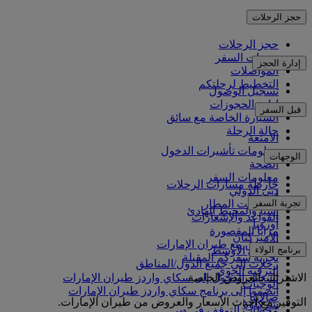
حجز الرحلات
حجز الرحلات
خدمات السفر
إدارة الحجز
المواصلات
التخطيط لرحلتكم
تسجيل الوصول
إدارة الحجوزات
قبل السفر
السيارة الخاصة مع سائق
حالة الرحلة
الأمتعة
معلومات تأشيرات الدخول
الوجهات
الصحة
معلومات السفر
خارطة مسارات الرحلات
دبي الدولي
أفريقيا
تجربة السفر
مواصلات المطار
آسيا والمحيط الهادئ
القواعد والإشعارات
أوروبا
مزايا المقصورة
الأميركتان
التسوق مع طيران الإمارات
برنامج الولاء
الشرق الأوسط
تجربة سفركم المقبلة
رحلات إلى جميع الدول/المناطق
الترفيه الجوي
الاشتراك بالعروض الخاصة
تسجيل الدخول إلى سكاي واردز طيران الإمارات
الوجبات
انضموا إلى برنامج سكاي واردز طيران الإمارات
صالاتنا
التوفير مع أحدث الأسعار والعروض من طيران الإمارات.
شركاؤنا
محطات التوقف في دبي