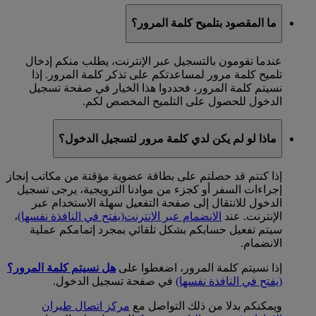
ما المقصود بتلميح كلمة المرور؟
عندما تقومون بالتسجيل عبر الإنترنت، يطلب منكم إدخال
تلميح كلمة مرور لمساعدتكم على تذكر كلمة المرور. إذا
نسيتم كلمة المرور، فحددوا هذا الخيار في صفحة تسجيل
الدخول للحصول على التلميح المخصص لكم.
ماذا لو لم يكن لدي كلمة مرور لتسجيل الدخول؟
إذا كنتم قد حصلتم على بطاقة عضوية مؤقتة من مكاتب إنجاز
إجراءات السفر أو كجزء من موادنا الترويجية، يرجى تسجيل
الدخول للانتقال إلى صفحة التفعيل سهلة الاستخدام عبر
الإنترنت. عند
الانضمام عبر الإنترنت
(يفتح في النافذة نفسها)
،
سيتم تفعيل حسابكم بشكل تلقائي بمجرد إتمامكم عملية
الانضمام.
إذا نسيتم كلمة المرور، اضغطوا على
هل نسيتم كلمة المرور؟
(يفتح في النافذة نفسها)
في صفحة تسجيل الدخول.
ويمكنكم بدلا من ذلك التواصل مع
مركز اتصال طيران