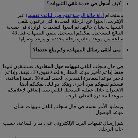
كيف أسجل في خدمة تلقي التنبيهات؟
باستخدام
أداة حالة الرحلة
(تفتح في النافذة نفسها)
عبر
الإنترنت، ابحثوا عن الرحلة المحددة التي ترغبون بتلقي
التنبيهات بشأن حالتها. ثم اتبعوا التعليمات الواردة في صفحة
النتائج للتسجيل. يمكنكم التسجيل لتلقي التنبيهات قبل 48
ساعة من موعد مغادرة رحلة محددة أو موعد وصولها.
متى أتلقى رسائل التنبيهات، وكم يبلغ عددها؟
في حال سجلتم لتلقي
تنبيهات حول المغادرة
، فستتلقون تنبيها
فقط إذا تم تأخير موعد المغادرة لمدة تفوق 30 دقيقة. وإذا تم
تأخير موعد المغادرة التقديري الجديد لمدة 30 دقيقة إضافية،
فسيتم تنبيهكم مرة أخرى وهكذا دواليك. يمكنكم أيضا
الاشتراك خلال عملية التسجيل لتلقي تنبيه إضافي لإعلامكم
بموعد المغادرة الفعلي للرحلة.
وينطبق الأمر نفسه في حال سجلتم لتلقي تنبيهات بشأن
موعد الوصول.
يتم إرسال تنبيهات البريد الإلكتروني على مدار الساعة، حسب
حالة الرحلة.