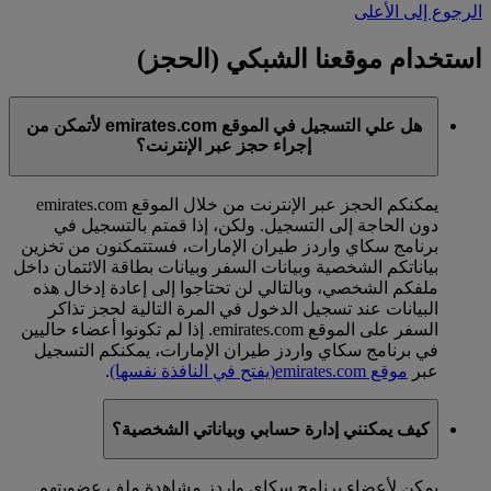
الرجوع إلى الأعلى
استخدام موقعنا الشبكي (الحجز)
هل علي التسجيل في الموقع emirates.com لأتمكن من
إجراء حجز عبر الإنترنت؟
يمكنكم الحجز عبر الإنترنت من خلال الموقع emirates.com
دون الحاجة إلى التسجيل. ولكن، إذا قمتم بالتسجيل في
برنامج سكاي واردز طيران الإمارات، فستتمكنون من تخزين
بياناتكم الشخصية وبيانات السفر وبيانات بطاقة الائتمان داخل
ملفكم الشخصي، وبالتالي لن تحتاجوا إلى إعادة إدخال هذه
البيانات عند تسجيل الدخول في المرة التالية لحجز تذاكر
السفر على الموقع emirates.com. إذا لم تكونوا أعضاء حاليين
في برنامج سكاي واردز طيران الإمارات، يمكنكم التسجيل
عبر
موقع emirates.com
(يفتح في النافذة نفسها)
.
كيف يمكنني إدارة حسابي وبياناتي الشخصية؟
يمكن لأعضاء برنامج سكاي واردز مشاهدة ملف عضويتهم