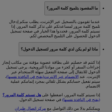
ما المقصود بتلميح كلمة المرور؟
عندما تقومون بالتسجيل عبر الإنترنت، يطلب منكم إدخال
تلميح كلمة مرور لمساعدتكم على تذكر كلمة المرور. إذا
نسيتم كلمة المرور، فحددوا هذا الخيار في صفحة تسجيل
الدخول للحصول على التلميح المخصص لكم.
ماذا لو لم يكن لدي كلمة مرور لتسجيل الدخول؟
إذا كنتم قد حصلتم على بطاقة عضوية مؤقتة من مكاتب إنجاز
إجراءات السفر أو كجزء من موادنا الترويجية، يرجى تسجيل
الدخول للانتقال إلى صفحة التفعيل سهلة الاستخدام عبر
الإنترنت. عند
الانضمام عبر الإنترنت
(يفتح في النافذة نفسها)
،
سيتم تفعيل حسابكم بشكل تلقائي بمجرد إتمامكم عملية
الانضمام.
إذا نسيتم كلمة المرور، اضغطوا على
هل نسيتم كلمة المرور؟
(يفتح في النافذة نفسها)
في صفحة تسجيل الدخول.
ويمكنكم بدلا من ذلك التواصل مع
مركز اتصال طيران