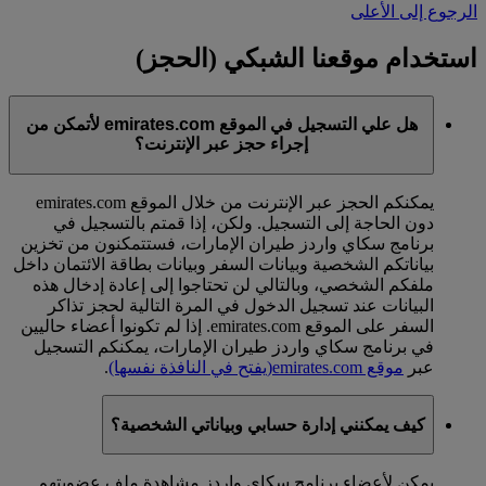
الرجوع إلى الأعلى
استخدام موقعنا الشبكي (الحجز)
هل علي التسجيل في الموقع emirates.com لأتمكن من
إجراء حجز عبر الإنترنت؟
يمكنكم الحجز عبر الإنترنت من خلال الموقع emirates.com
دون الحاجة إلى التسجيل. ولكن، إذا قمتم بالتسجيل في
برنامج سكاي واردز طيران الإمارات، فستتمكنون من تخزين
بياناتكم الشخصية وبيانات السفر وبيانات بطاقة الائتمان داخل
ملفكم الشخصي، وبالتالي لن تحتاجوا إلى إعادة إدخال هذه
البيانات عند تسجيل الدخول في المرة التالية لحجز تذاكر
السفر على الموقع emirates.com. إذا لم تكونوا أعضاء حاليين
في برنامج سكاي واردز طيران الإمارات، يمكنكم التسجيل
عبر
موقع emirates.com
(يفتح في النافذة نفسها)
.
كيف يمكنني إدارة حسابي وبياناتي الشخصية؟
يمكن لأعضاء برنامج سكاي واردز مشاهدة ملف عضويتهم