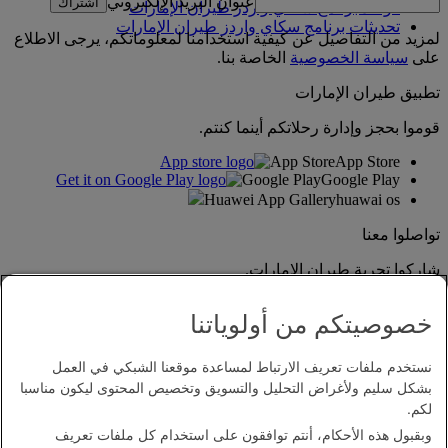
عنوان البريد الإلكتروني
اشتراك
قواعد برنامج سكاي واردز طيران الإمارات
تحديثات برنامج سكاي واردز طيران الإمارات
لمزيد من التفاصيل عن كيفية استخدامنا لمعلوماتكم، يرجى الاطلاع
على
سياسة الخصوصية
الخاصة بنا.
تطبيق طيران الإمارات
قوموا بحجز وإدارة رحلاتكم أينما كنتم.
App Store
App Store
Google Play
Google Play
Huawei App Gallery
huawai os
تواصلوا معنا
شاركوا تجربة طيران الإمارات.
خصوصيتكم من أولوياتنا
نستخدم ملفات تعريف الارتباط لمساعدة موقعنا الشبكي في العمل
بشكل سليم ولأغراض التحليل والتسويق وتخصيص المحتوى ليكون مناسبا
لكم.
وبقبول هذه الأحكام، أنتم توافقون على استخدام كل ملفات تعريف
بيان إمكانية الدخول