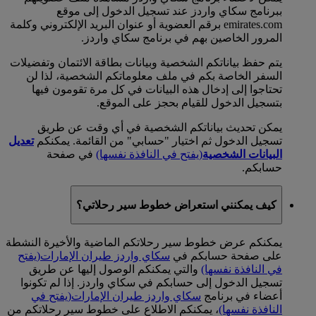
ببرنامج سكاي واردز عند تسجيل الدخول إلى موقع
emirates.com برقم العضوية أو عنوان البريد الإلكتروني وكلمة
المرور الخاصين بهم في برنامج سكاي واردز.
يتم حفظ بياناتكم الشخصية وبيانات بطاقة الائتمان وتفضيلات
السفر الخاصة بكم في ملف معلوماتكم الشخصية، لذا لن
تحتاجوا إلى إدخال هذه البيانات في كل مرة تقومون فيها
بتسجيل الدخول للقيام بحجز على الموقع.
يمكن تحديث بياناتكم الشخصية في أي وقت عن طريق
تسجيل الدخول ثم اختيار "حسابي" من القائمة. يمكنكم
تعديل
البيانات الشخصية
(يفتح في النافذة نفسها)
في صفحة
حسابكم.
كيف يمكنني استعراض خطوط سير رحلاتي؟
يمكنكم عرض خطوط سير رحلاتكم الماضية والأخيرة النشطة
على صفحة حسابكم في
سكاي واردز طيران الإمارات
(يفتح
في النافذة نفسها)
والتي يمكنكم الوصول إليها عن طريق
تسجيل الدخول إلى حسابكم في سكاي واردز. إذا لم تكونوا
أعضاء في برنامج
سكاي واردز طيران الإمارات
(يفتح في
النافذة نفسها)
، يمكنكم الاطلاع على خطوط سير رحلاتكم من