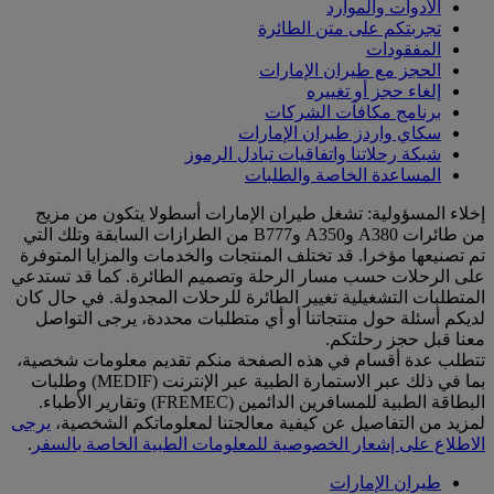
الأدوات والموارد
تجربتكم على متن الطائرة
المفقودات
الحجز مع طيران الإمارات
إلغاء حجز أو تغييره
برنامج مكافآت الشركات
سكاي واردز طيران الإمارات
شبكة رحلاتنا واتفاقيات تبادل الرموز
المساعدة الخاصة والطلبات
إخلاء المسؤولية: تشغل طيران الإمارات أسطولا يتكون من مزيج
من طائرات A380 وA350 وB777 من الطرازات السابقة وتلك التي
تم تصنيعها مؤخرا. قد تختلف المنتجات والخدمات والمزايا المتوفرة
على الرحلات حسب مسار الرحلة وتصميم الطائرة. كما قد تستدعي
المتطلبات التشغيلية تغيير الطائرة للرحلات المجدولة. في حال كان
لديكم أسئلة حول منتجاتنا أو أي متطلبات محددة، يرجى التواصل
معنا قبل حجز رحلتكم.
تتطلب عدة أقسام في هذه الصفحة منكم تقديم معلومات شخصية،
بما في ذلك عبر الاستمارة الطبية عبر الإنترنت (MEDIF) وطلبات
البطاقة الطبية للمسافرين الدائمين (FREMEC) وتقارير الأطباء.
لمزيد من التفاصيل عن كيفية معالجتنا لمعلوماتكم الشخصية،
يرجى
الاطلاع على إشعار الخصوصية للمعلومات الطبية الخاصة بالسفر
.
طيران الإمارات