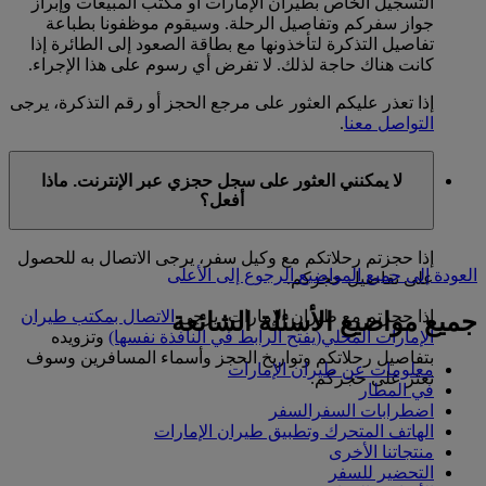
التسجيل الخاص بطيران الإمارات أو مكتب المبيعات وإبراز
جواز سفركم وتفاصيل الرحلة. وسيقوم موظفونا بطباعة
تفاصيل التذكرة لتأخذونها مع بطاقة الصعود إلى الطائرة إذا
كانت هناك حاجة لذلك. لا تفرض أي رسوم على هذا الإجراء.
إذا تعذر عليكم العثور على مرجع الحجز أو رقم التذكرة، يرجى
التواصل معنا
.
لا يمكنني العثور على سجل حجزي عبر الإنترنت. ماذا
أفعل؟
إذا حجزتم رحلاتكم مع وكيل سفر، يرجى الاتصال به للحصول
العودة إلى جميع المواضيع
الرجوع إلى الأعلى
على تفاصيل حجزكم.
إذا حجزتم مع طيران الإمارات، يرجى
الاتصال بمكتب طيران
جميع مواضيع الأسئلة الشائعة
الإمارات المحلي
(يفتح الرابط في النافذة نفسها)
وتزويده
بتفاصيل رحلاتكم وتواريخ الحجز وأسماء المسافرين وسوف
معلومات عن طيران الإمارات
نعثر على حجزكم.
في المطار
اضطرابات السفرالسفر
الهاتف المتحرك وتطبيق طيران الإمارات
منتجاتنا الأخرى
التحضير للسفر