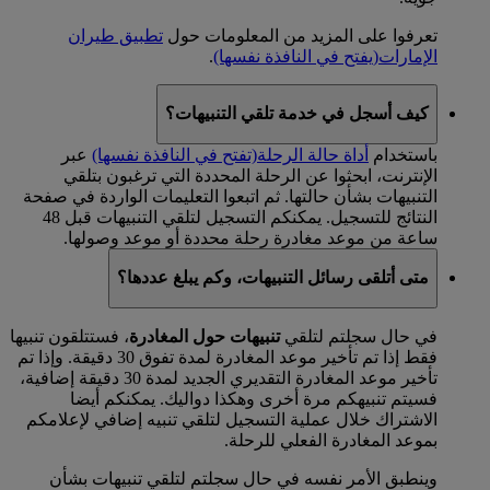
تعرفوا على المزيد من المعلومات حول
تطبيق طيران
الإمارات
(يفتح في النافذة نفسها)
.
كيف أسجل في خدمة تلقي التنبيهات؟
باستخدام
أداة حالة الرحلة
(تفتح في النافذة نفسها)
عبر
الإنترنت، ابحثوا عن الرحلة المحددة التي ترغبون بتلقي
التنبيهات بشأن حالتها. ثم اتبعوا التعليمات الواردة في صفحة
النتائج للتسجيل. يمكنكم التسجيل لتلقي التنبيهات قبل 48
ساعة من موعد مغادرة رحلة محددة أو موعد وصولها.
متى أتلقى رسائل التنبيهات، وكم يبلغ عددها؟
في حال سجلتم لتلقي
تنبيهات حول المغادرة
، فستتلقون تنبيها
فقط إذا تم تأخير موعد المغادرة لمدة تفوق 30 دقيقة. وإذا تم
تأخير موعد المغادرة التقديري الجديد لمدة 30 دقيقة إضافية،
فسيتم تنبيهكم مرة أخرى وهكذا دواليك. يمكنكم أيضا
الاشتراك خلال عملية التسجيل لتلقي تنبيه إضافي لإعلامكم
بموعد المغادرة الفعلي للرحلة.
وينطبق الأمر نفسه في حال سجلتم لتلقي تنبيهات بشأن