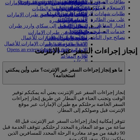
بطاقات الصعود إلى الطائرة
in a new tab
الشركاء الجويون
Opens an external link in a new tab
التسلية للأطفال
السوق الحرة
تجربتكم على متن الطائرة
تناول الطعام في الدرجة السياحية
السفر لأصحاب الهمم مع طيران الإمارات
الاستعلام المبكر عن المسافرين
كوكبنا
شركاؤنا
الممتازة
متجرنا الرسمي
الأدوات والموارد
الترفيه عن الأطفال
المساعدة الخاصة والطلبات
طلبات شهادات الرحلات
سكاي واردز رايل
الاستدامة في العمليات
ألعاب الأطفال
وجبات الدرجة السياحية
الهاتف المتحرك وتطبيق طيران الإمارات
على متن الطائرة
حاسبة الأميال
السياسة البيئية
المشروبات
أنشطة للأطفال
إلغاء حجز أو تغييره
اختيار المقاعد
التقارير البيئية
تسجيل الدخول إلى سكاي واردز طيران
أسطول طائراتنا
تعطل الرحلات
خدمات السيارة مع سائق
الإمارات
مجتمعاتنا المحلية
بوينج 777
معلومات عن طيران الإمارات
نصائح حول التأشيرات وجوازات السفر
سكاي واردز+
مؤسسة طيران الإمارات للأعمال
طائرة الإمارات A380
الإنسانية
مؤسسة طيران الإمارات للأعمال
A350 طائرة الإمارات
إنجاز إجراءات السفر عبر الإنترنت
الإنسانية Opens an external link in a new
الإمارات للطيران الخاص
tab
توزيع المقاعد
الرعاية
ما هو إنجاز إجراءات السفر عبر الإنترنت؟ متى وأين يمكنني
استخدامه؟
إنجاز إجراءات السفر عبر الإنترنت يعني أنه يمكنكم توفير
الوقت وتجنب العناء في المطار عن طريق إنجاز إجراءات
السفر الخاصة برحلتكم مع طيران الإمارات عبر موقع
الإنترنت قبل وصولكم إلى المطار.
تتوفر إمكانية إنجاز إجراءات السفر عبر الإنترنت قبل 48
ساعة من موعد المغادرة المحدد لرحلتكم. تتوقف الخدمة قبل
90 دقيقة من موعد مغادرة الرحلة المحدد للمسافرين الذين
يملكون تذاكر سفر إلكترونية.