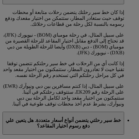
إذا كان خط سير رحلتك يتضمن رحلات متابعة أو محطات
توقف حيث ستغادر المطار، ستتمكن من اختيار مقعدك ودفع
رسومه بالنسبة لكل رحلة من قطاعات رحلاتك.
على سبيل المثال، في رحلة مومباي (BOM) - نيويورك (JFK)،
قد تحتاج إلى الدفع مقابل اختيار المقاعد للرحلة القصيرة من
مومباي (BOM) - دبي (DXB) وأيضا للرحلة الطويلة من دبي
(DXB) - نيويورك (JFK).
إذا كانت أي من الرحلات في خط سير رحلتكم تتضمن توقفا
تقنيا حيث لا تغادرون المطار، ستتمكنون من اختيار مقعد واحد
في كل مراحل رحلتكم التي تستخدم رقم الرحلة نفسه.
على سبيل المثال، إذا كنتم مسافرين بين دبي ونيوآرك (EWR)
على الرحلة رقم EK209، ستتوقف رحلتكم في أثينا.
ستتمكنون من اختيار مقعد واحد لكامل الرحلة بين دبي
ونيوآرك، بشرط عدم أخذ محطات توقف طوعية في أثينا.
خط سير رحلتي يتضمن أنواع أسعار متعددة. هل يتعين علي
دفع رسوم اختيار المقاعد؟