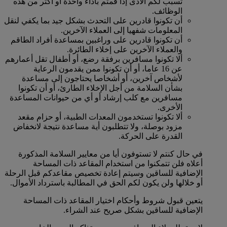
تسبب لكم الأذى إذا قمتم بأداء واحدة أو أكثر من هذه
الوظائف.
أن تكونوا قادرين على التحدث بشكل جيد بما يكفي لنقل
المعلومات شفهيا إلى العملاء الآخرين.
أن تكونوا قادرين على وراغبين بمساعدة أفراد الطاقم
والعملاء الآخرين على إخلاء الطائرة.
ألا تكونوا مسافرين برفقة رضع، أو أطفال تقل أعمارهم
عن 16 عاما، أو أن تكونوا ممن يقدمون الرعاية
لأشخاص آخرين، أو أشخاصا يحتاجون إلى مساعدة
بشأن السلامة من أجل الإخلاء الطارئ، أو أن تكونوا
مسافرين مع كلب إرشاد أو أي من حيوانات المساعدة
الأخرى.
ألا تكونوا تستخدمون المعدات الطبية، أو حزام مقعد
مزود بوصلة، ولا تتطلبون أية مساعدة نتيجة لانخفاض
القدرة على الحركة.
في حال كنتم لا تستوفون أيا من معايير السلامة المذكورة
أعلاه فلن تتمكنوا من استخدام المقاعد ذات المساحة
الإضافية للساقين وسيتم إعادة تخصيص مقاعدكم قبل الرحلة
أو خلالها ولن يكون لكم الحق في المطالبة باسترداد الأموال.
يتعين قبول شروط وأحكام اختيار المقاعد ذات المساحة
الإضافية للساقين بشكل صريح عند الشراء.