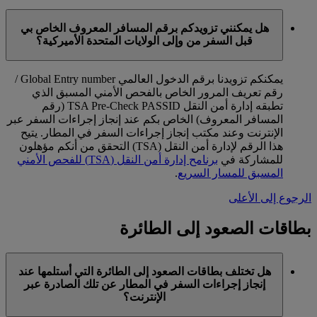
هل يمكنني تزويدكم برقم المسافر المعروف الخاص بي
قبل السفر من وإلى الولايات المتحدة الأميركية؟
يمكنكم تزويدنا برقم الدخول العالمي Global Entry number /
رقم تعريف المرور الخاص بالفحص الأمني المسبق الذي
تطبقه إدارة أمن النقل TSA Pre-Check PASSID (رقم
المسافر المعروف) الخاص بكم عند إنجاز إجراءات السفر عبر
الإنترنت وعند مكتب إنجاز إجراءات السفر في المطار. يتيح
هذا الرقم لإدارة أمن النقل (TSA) التحقق من أنكم مؤهلون
للمشاركة في
برنامح إدارة أمن النقل (TSA) للفحص الأمني
المسبق للمسار السريع
.
الرجوع إلى الأعلى
بطاقات الصعود إلى الطائرة
هل تختلف بطاقات الصعود إلى الطائرة التي أستلمها عند
إنجاز إجراءات السفر في المطار عن تلك الصادرة عبر
الإنترنت؟