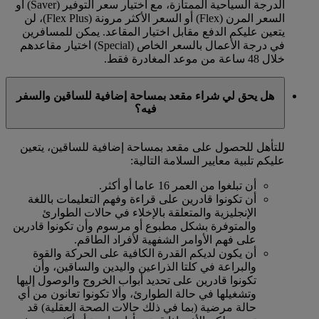
الدرجة السياحية الممتازة، مع اختيار سعر التوفير (Saver) أو
السعر المرن (Flex) أو السعر الأكثر مرونة (Flex Plus)، لن
يتعين عليكم الدفع مقابل اختيار المقاعد. يمكن للمسافرين
في درجة الأعمال بالسعر الخاص (Special) اختيار مقاعدهم
خلال 48 ساعة من موعد المغادرة فقط.
هل يحق لي شراء مقعد بمساحة إضافية للساقين والسفر
فيه؟
للتأهل للحصول على مقعد بمساحة إضافية للساقين، يتعين
عليكم تلبية معايير السلامة التالية:
أن تبلغوا من العمر 16 عاما أو أكثر.
أن تكونوا قادرين على قراءة وفهم التعليمات باللغة
الإنجليزية والمتعلقة بالإخلاء في حالات الطوارئ
والمتوفرة بشكل مطبوع أو مرسوم وأن تكونوا قادرين
على فهم الأوامر الشفهية لأفراد الطاقم.
أن يكون لديكم القدرة الكافية على الحركة والقوة
والبراعة في كلتا الذراعين واليدين والساقين، وأن
تكونوا قادرين على تحديد أبواب الخروج والوصول إليها
وتشغيلها في حالة الطوارئ، وألا تكونوا تعانون من أي
حالة مرضية (بما في ذلك حالات الصحة العقلية) قد