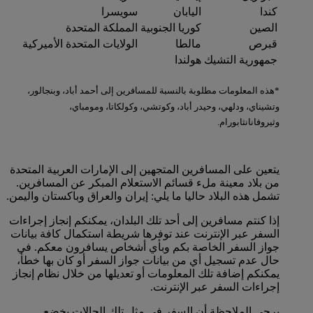
كندا
اليابان
سويسرا
الصين
كوريا الجنوبية
المملكة المتحدة
قبرص
مالطا
الولايات المتحدة الأميركية
جمهورية التشيك
هولندا
*هذه المعلومات مطلوبة بالنسبة للمسافرين إلى أحمد أباد، وبنجالور،
وتشيناي، ودلهي، وحيدر أباد، وكوتشي، وكولكاتا، ومومباي،
وثيروفانانثابورام.
يتعين على المسافرين المتجهين إلى الإمارات العربية المتحدة
من بلاد معينة ملء قسائم الاستعلام المبكر عن المسافرين.
تشمل هذه البلاد حاليا ما يلي: إيران والعراق وباكستان واليمن.
إذا كنتم مسافرين إلى أحد تلك البلدان، يمكنكم إنجاز إجراءات
السفر عبر الإنترنت عند توفرها شريطة استكمال كافة بيانات
جواز السفر الخاصة بكم وبأي أشخاص يسافرون معكم. في
حال عدم تسجيل أي من بيانات جواز السفر أو كان بها خطأ،
يمكنكم إضافة تلك المعلومات أو تعديلها من خلال نظام إنجاز
إجراءات السفر عبر الإنترنت.
يرجى الملاحظة أن السفر في مثل تلك الحالات يخضع