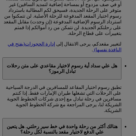
أو في صف مزدوج أو بمساحة إضافية لتمديد الساقين) غير
متوفر على الرحلة الجديدة، فسيحق لكم المطالبة باسترداد
رسوم اختيار المقعد المدفوعة للرحلة الأصلية. لن تتمكنوا من
استرداد الرسوم الإضافية المدفوعة (إن وجدت) مقابل المقعد
على رحلتكم الجديدة. لن نتمكن من رد أموالكم إذا قمتم
بتغييرات على قطاع الرحلة.
لتغيير مقعدكم، يرجى الانتقال إلى
إدارة الحجوزات
(يفتح في
النافذة نفسها)
.
هل علي سداد أية رسوم لاختيار مقاعدي على متن رحلات
تبادل الرموز؟
تطبق رسوم اختيار المقاعد للمسافرين في الدرجة السياحية
على الرحلات التي تشغلها طيران الإمارات فقط. إذا كنتم
مسافرين في رحلة تبادل مع إحدى شركات الخطوط الجوية
الشريكة لنا، يرجى المراجعة مع شركة الخطوط الجوية
الشريكة.
هنالك أكثر من رحلة واحدة في خط سير رحلتي. هل يتعين
علي الدفع لاختيار مقعد بالنسبة لكل رحلة؟