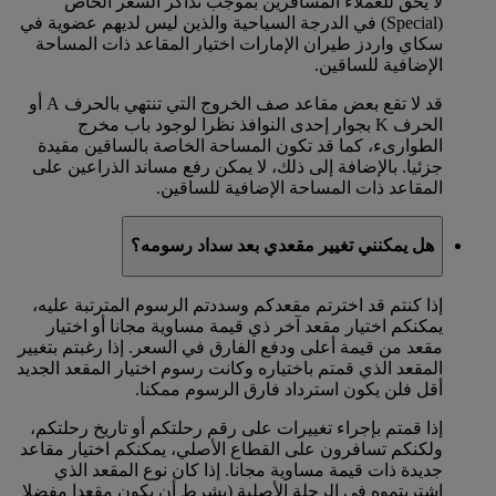
لا يحق للعملاء المسافرين بموجب تذاكر السعر الخاص
(Special) في الدرجة السياحية والذين ليس لديهم عضوية في
سكاي واردز طيران الإمارات اختيار المقاعد ذات المساحة
الإضافية للساقين.
قد لا تقع بعض مقاعد صف الخروج التي تنتهي بالحرف A أو
الحرف K بجوار إحدى النوافذ نظرا لوجود باب مخرج
الطوارىء، كما قد تكون المساحة الخاصة بالساقين مقيدة
جزئيا. بالإضافة إلى ذلك، لا يمكن رفع مساند الذراعين على
المقاعد ذات المساحة الإضافية للساقين.
هل يمكنني تغيير مقعدي بعد سداد رسومه؟
إذا كنتم قد اخترتم مقعدكم وسددتم الرسوم المترتبة عليه،
يمكنكم اختيار مقعد آخر ذي قيمة مساوية مجانا أو اختيار
مقعد من قيمة أعلى ودفع الفارق في السعر. إذا رغبتم بتغيير
المقعد الذي قمتم باختياره وكانت رسوم اختيار المقعد الجديد
أقل فلن يكون استرداد فارق الرسوم ممكنا.
إذا قمتم بإجراء تغييرات على رقم رحلتكم أو تاريخ رحلتكم،
ولكنكم تسافرون على القطاع الأصلي، يمكنكم اختيار مقاعد
جديدة ذات قيمة مساوية مجانا. إذا كان نوع المقعد الذي
اشتريتموه في الرحلة الأصلية (بشرط أن يكون مقعدا مفضلا