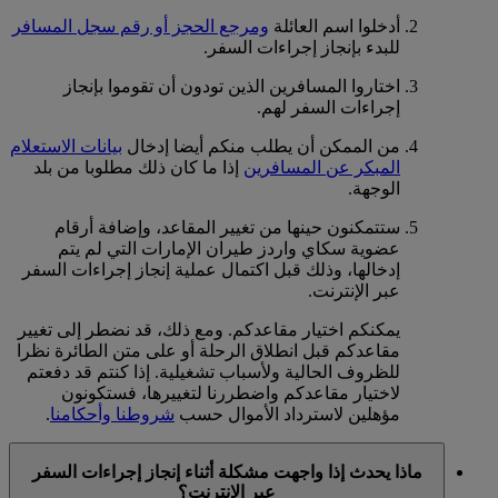
أدخلوا اسم العائلة
ومرجع الحجز أو رقم سجل المسافر
للبدء بإنجاز إجراءات السفر.
اختاروا المسافرين الذين تودون أن تقوموا بإنجاز
إجراءات السفر لهم.
من الممكن أن يطلب منكم أيضا إدخال
بيانات الاستعلام
المبكر عن المسافرين
إذا ما كان ذلك مطلوبا من بلد
الوجهة.
ستتمكنون حينها من تغيير المقاعد، وإضافة أرقام
عضوية سكاي واردز طيران الإمارات التي لم يتم
إدخالها، وذلك قبل اكتمال عملية إنجاز إجراءات السفر
عبر الإنترنت.
يمكنكم اختيار مقاعدكم. ومع ذلك، قد نضطر إلى تغيير
مقاعدكم قبل انطلاق الرحلة أو على متن الطائرة نظرا
للظروف الحالية ولأسباب تشغيلية. إذا كنتم قد دفعتم
لاختيار مقاعدكم واضطررنا لتغييرها، فستكونون
مؤهلين لاسترداد الأموال حسب
شروطنا وأحكامنا
.
ماذا يحدث إذا واجهت مشكلة أثناء إنجاز إجراءات السفر
عبر الإنترنت؟