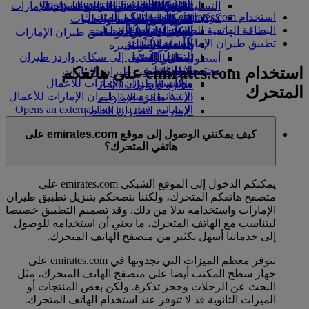
in a new tab
الشركاء الجويون
Opens an external link in a new tab
التسلية للأطفال
السوق الحرة
تجربتكم على متن الطائرة
تناول الطعام في الدرجة السياحية
السفر لأصحاب الهمم مع طيران الإمارات
استخدام emirates.com على هاتفكم المتحرك
كوكبنا
شركاؤنا
الممتازة
متجرنا الرسمي
الأدوات والموارد
الترفيه عن الأطفال
المساعدة الخاصة والطلبات
البطاقة الهاتفية للصعود إلى الطائرة
سكاي واردز رايل
الاستدامة في العمليات
ألعاب الأطفال
وجبات الدرجة السياحية
الهاتف المتحرك وتطبيق طيران الإمارات
تطبيق طيران الإمارات
حاسبة الأميال
السياسة البيئية
المشروبات
أنشطة للأطفال
إلغاء حجز أو تغييره
التقارير البيئية
تسجيل الدخول إلى سكاي واردز طيران
أسطول طائراتنا
تعطل الرحلات
استخدام emirates.com على هاتفكم
الإمارات
مجتمعاتنا المحلية
بوينج 777
معلومات عن طيران الإمارات
سكاي واردز+
مؤسسة طيران الإمارات للأعمال
طائرة الإمارات A380
المتحرك
الإنسانية
مؤسسة طيران الإمارات للأعمال
A350 طائرة الإمارات
الإنسانية Opens an external link in a new
الإمارات للطيران الخاص
tab
توزيع المقاعد
كيف يمكنني الوصول إلى موقع emirates.com على
الرعاية
هاتفي المتحرك؟
يمكنكم الدخول إلى الموقع الشبكي emirates.com على
متصفح هاتفكم المتحرك، ولكننا ننصحكم بتنزيل تطبيق طيران
الإمارات واستخدامه بدلا من ذلك. وقد تصميم التطبيق خصيصا
ليتناسب مع الهاتف المتحرك، ما يعني أن استخدامه للوصول
إلى خدماتنا أسهل بكثير من متصفح الهاتف المتحرك.
تتوفر معظم الميزات التي تجدونها في emirates.com على
جهاز سطح المكتب أيضا على متصفح الهاتف المتحرك، مثل
البحث عن الرحلات وحجز تذكرة. ولكن بعض المنتجات أو
الميزات الثانوية قد لا تتوفر عند استخدام الهاتف المتحرك.