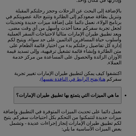
وإدارتها في مكان واحد.
بالإضافة إلى البحث عن الرحلات وحجز رحلتكم المقبلة
وتنزيل بطاقة صعودكم إلى الطائرة وتتبع حالة عضويتكم في
برنامج الولاء، نعمل دائما على إضافة ميزات جديدة وتحديثات
لجعل تجربة سفركم معنا أحدث وأسهل من أي وقت مضى.
ويعد تطبيق طيران الإمارات مثاليا لاحتياجات السفر العملية
وأسلوب حياة المسافرين الدائمين على حد سواء، ويتيح لكم
إدارة كل تفاصيل رحلتكم بدء من اختيار قائمة الطعام على
متن الطائرة وإنشاء قائمة تشغيل ترفيهية، وإلى تسديد قيمة
الأوزان الزائدة والحصول على المساعدة من مركز خدمة
العملاء.
اكتشفوا كيف يمكن لتطبيق طيران الإمارات تغيير تجربة
سفركم
هنا
(يفتح الرابط في النافذة نفسها)
.
ما هي الميزات التي يتمتع بها تطبيق طيران الإمارات؟
نعمل دائما على تحديث الميزات المتوفرة في التطبيق وإضافة
ميزات جديدة لتتمكنوا من التحكم بكل احتياجات سفركم. يتيح
لكم تطبيق طيران الإمارات إنجاز إجراءات عديدة - وتشمل
بعض الميزات الأساسية ما يلي: