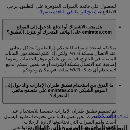
للحصول على قائمة بالميزات المتوفرة على التطبيق، يرجى
الاطلاع
هنا
(يفتح الرابط في النافذة نفسها)
.
هل يجب الاشتراك أو الدفع للدخول إلى الموقع
emirates.com على الهاتف المتحرك أو لتنزيل التطبيق؟
يمكنكم استخدام موقعنا الشبكي (والتطبيق) بشكل مجاني
عند الاتصال بشبكة Wi-Fi. ولكن، إذا كنتم تستخدمون البيانات
المتنقلة في الخارج، قد يفرض عليكم موفر الخدمات رسوما
إضافية عند الاتصال بشبكة الإنترنت أو قد يتعين عليكم الدفع
لاستخدام أي شبكة Wi-Fi متاحة في مكان وجودكم.
ما الفرق بين استخدام تطبيق طيران الإمارات والدخول إلى
الموقع الشبكي emirates.com على متصفح هاتفي
المتحرك؟
تم تصميم تطبيق طيران الإمارات خصيصا للاستخدام على
الرجوع إلى الأعلى
الهاتف المتحرك. نحن نعمل دائما على تحديث التطبيق ليشمل
أحدث وأهم الميزات التي تحتاجونها لإدارة الرحلات
البطاقة الهاتفية للصعود إلى الطائرة
والحجوزات والحسابات في طيران الإمارات. تعرفوا على