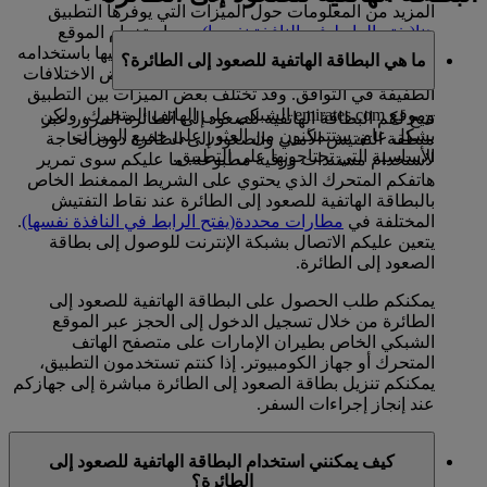
المزيد من المعلومات حول الميزات التي يوفرها التطبيق
هنا
(يفتح الرابط في النافذة نفسها)
. يعد استخدام الموقع
الشبكي emirates.com على الهاتف المتحرك شبيها باستخدامه
ما هي البطاقة الهاتفية للصعود إلى الطائرة؟
على جهاز سطح المكتب، بصرف النظر عن بعض الاختلافات
الطفيفة في التوافق. وقد تختلف بعض الميزات بين التطبيق
وموقع emirates.com الشبكي على الهاتف المتحرك، ولكن
تتيح لكم البطاقة الهاتفية للصعود إلى الطائرة المرور عبر
بشكل عام، ستتمكنون من العثور على جميع الميزات
منطقة التفتيش الأمني والصعود إلى الطائرة دون الحاجة
الأساسية التي تحتاجونها على التطبيق.
لاستخدام مستندات ورقية مطبوعة. ما عليكم سوى تمرير
هاتفكم المتحرك الذي يحتوي على الشريط الممغنط الخاص
بالبطاقة الهاتفية للصعود إلى الطائرة عند نقاط التفتيش
المختلفة في
مطارات محددة
(يفتح الرابط في النافذة نفسها)
.
يتعين عليكم الاتصال بشبكة الإنترنت للوصول إلى بطاقة
الصعود إلى الطائرة.
يمكنكم طلب الحصول على البطاقة الهاتفية للصعود إلى
الطائرة من خلال تسجيل الدخول إلى الحجز عبر الموقع
الشبكي الخاص بطيران الإمارات على متصفح الهاتف
المتحرك أو جهاز الكومبيوتر. إذا كنتم تستخدمون التطبيق،
يمكنكم تنزيل بطاقة الصعود إلى الطائرة مباشرة إلى جهازكم
عند إنجاز إجراءات السفر.
كيف يمكنني استخدام البطاقة الهاتفية للصعود إلى
الطائرة؟