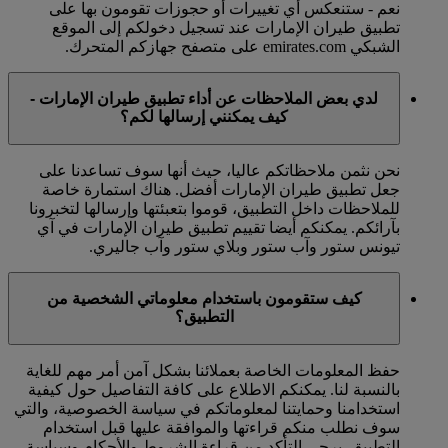
نعم - ستنعكس أي تغييرات أو حجوزات تقومون بها على
تطبيق طيران الإمارات عند تسجيل دخولكم إلى الموقع
الشبكي emirates.com على متصفح جهازكم المتحرك.
لدي بعض الملاحظات عن أداء تطبيق طيران الإمارات -
كيف يمكنني إرسالها لكم؟
نحن نثمن ملاحظاتكم عاليا، حيث أنها سوف تساعدنا على
جعل تطبيق طيران الإمارات أفضل. هناك استمارة خاصة
للملاحظات داخل التطبيق، قوموا بتعبئتها وإرسالها لتخبرونا
بآرائكم. يمكنكم أيضا تقييم تطبيق طيران الإمارات في آي
تيونس ستور وآب ستور وبلاي ستور وآب جاليري.
كيف ستقومون باستخدام معلوماتي الشخصية من
التطبيق؟
حفظ المعلومات الخاصة بعملائنا بشكل آمن أمر مهم للغاية
بالنسبة لنا. يمكنكم الاطلاع على كافة التفاصيل حول كيفية
استخدامنا وحمايتنا لمعلوماتكم في سياسة الخصوصية، والتي
سوف نطلب منكم قراءتها والموافقة عليها قبل استخدام
التطبيق. يرجى التأكد من قراءة الشروط والأحكام وسياسة