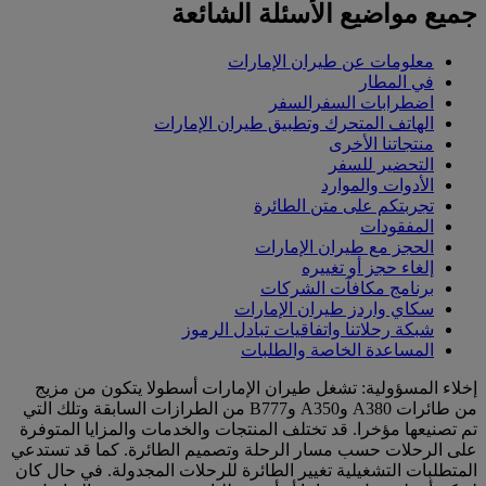
جميع مواضيع الأسئلة الشائعة
معلومات عن طيران الإمارات
في المطار
اضطرابات السفرالسفر
الهاتف المتحرك وتطبيق طيران الإمارات
منتجاتنا الأخرى
التحضير للسفر
الأدوات والموارد
تجربتكم على متن الطائرة
المفقودات
الحجز مع طيران الإمارات
إلغاء حجز أو تغييره
برنامج مكافآت الشركات
سكاي واردز طيران الإمارات
شبكة رحلاتنا واتفاقيات تبادل الرموز
المساعدة الخاصة والطلبات
إخلاء المسؤولية: تشغل طيران الإمارات أسطولا يتكون من مزيج
من طائرات A380 وA350 وB777 من الطرازات السابقة وتلك التي
تم تصنيعها مؤخرا. قد تختلف المنتجات والخدمات والمزايا المتوفرة
على الرحلات حسب مسار الرحلة وتصميم الطائرة. كما قد تستدعي
المتطلبات التشغيلية تغيير الطائرة للرحلات المجدولة. في حال كان