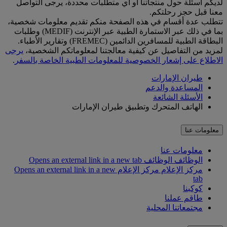
لديكم أسئلة حول منتجاتنا أو أي متطلبات محددة، يرجى التواصل
معنا قبل حجز رحلتكم.
تتطلب عدة أقسام في هذه الصفحة منكم تقديم معلومات شخصية،
بما في ذلك عبر الاستمارة الطبية عبر الإنترنت (MEDIF) وطلبات
البطاقة الطبية للمسافرين الدائمين (FREMEC) وتقارير الأطباء.
لمزيد من التفاصيل عن كيفية معالجتنا لمعلوماتكم الشخصية،
يرجى
الاطلاع على إشعار الخصوصية للمعلومات الطبية الخاصة بالسفر
.
طيران الإمارات
المساعدة والدعم
الأسئلة الشائعة
الهاتف المتحرك وتطبيق طيران الإمارات
معلومات عنا
معلومات عنا
الوظائف
الوظائف Opens an external link in a new tab
مركز الإعلام
مركز الإعلام Opens an external link in a new
tab
كوكبنا
طاقم عملنا
مجتمعاتنا المحلية