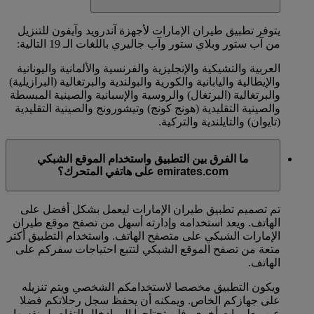
يتوفر تطبيق طيران الإمارات لأجهزة آندرويد وآيفون للتنزيل
من آب ستور وبلاي ستور وآب جاليري باللغات الـ 19 التالية:
العربية والتشيكية والإنجليزية والفرنسية والألمانية واليونانية
والإيطالية واليابانية والكورية والبولندية والبرتغالية (البرازيلية)
والبرتغالية (البرتغال) والروسية والإسبانية والصينية المبسطة
والصينية التقليدية (هونج كونج) وتيشورونج والصينية التقليدية
(تايوان) والتايلندية والتركية.
ما الفرق بين التطبيق واستخدام الموقع الشبكي
emirates.com على هاتفي المتحرك؟
تم تصميم تطبيق طيران الإمارات ليعمل بشكل أفضل على
الهاتف. ويعد استخدامه وإدارته أسهل من تصفح موقع طيران
الإمارات الشبكي على متصفح الهاتف. واستخدام التطبيق أكثر
متعة من تصفح الموقع الشبكي لتتبع احتياجات سفركم على
الهاتف.
ويكون التطبيق مخصصا لاستخدامكم الشخصي ويتم تنزيله
على جهازكم الخاص. ويمكنه أن يحفظ سجل رحلاتكم فضلا
عن معلومات أخرى، فلن تحتاجوا إلى إدخال التفاصيل نفسها