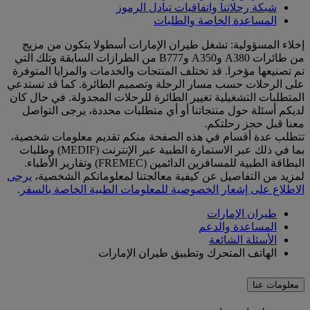
شبكة رحلاتنا واتفاقيات تبادل الرموز
المساعدة الخاصة والطلبات
إخلاء المسؤولية: تشغل طيران الإمارات أسطولا يتكون من مزيج
من طائرات A380 وA350 وB777 من الطرازات السابقة وتلك التي
تم تصنيعها مؤخرا. قد تختلف المنتجات والخدمات والمزايا المتوفرة
على الرحلات حسب مسار الرحلة وتصميم الطائرة. كما قد تستدعي
المتطلبات التشغيلية تغيير الطائرة للرحلات المجدولة. في حال كان
لديكم أسئلة حول منتجاتنا أو أي متطلبات محددة، يرجى التواصل
معنا قبل حجز رحلتكم.
تتطلب عدة أقسام في هذه الصفحة منكم تقديم معلومات شخصية،
بما في ذلك عبر الاستمارة الطبية عبر الإنترنت (MEDIF) وطلبات
البطاقة الطبية للمسافرين الدائمين (FREMEC) وتقارير الأطباء.
لمزيد من التفاصيل عن كيفية معالجتنا لمعلوماتكم الشخصية،
يرجى
الاطلاع على إشعار الخصوصية للمعلومات الطبية الخاصة بالسفر
.
طيران الإمارات
المساعدة والدعم
الأسئلة الشائعة
الهاتف المتحرك وتطبيق طيران الإمارات
معلومات عنا