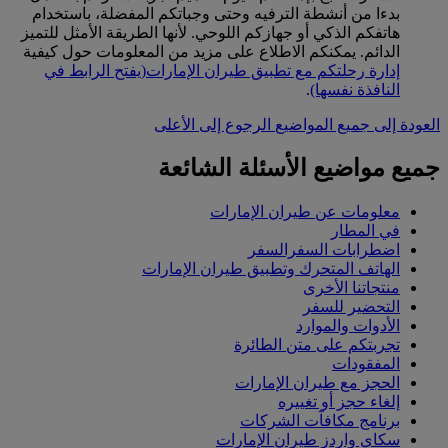
بدءا من أنشطة الترفيه وحتى وجباتكم المفضلة، باستخدام
هاتفكم الذكي أو جهازكم اللوحي. لأنها الطريقة الأمثل للتميز
الدائم. يمكنكم الاطلاع على مزيد من المعلومات حول كيفية
إدارة رحلتكم مع تطبيق طيران الإمارات
(يفتح الرابط في
النافذة نفسها)
.
العودة إلى جميع المواضيع
الرجوع إلى الأعلى
جميع مواضيع الأسئلة الشائعة
معلومات عن طيران الإمارات
في المطار
اضطرابات السفرالسفر
الهاتف المتحرك وتطبيق طيران الإمارات
منتجاتنا الأخرى
التحضير للسفر
الأدوات والموارد
تجربتكم على متن الطائرة
المفقودات
الحجز مع طيران الإمارات
إلغاء حجز أو تغييره
برنامج مكافآت الشركات
سكاي واردز طيران الإمارات