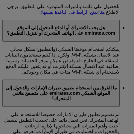
للحصول على قائمة بالميزات المتوفرة على التطبيق، يرجى
الاطلاع
هنا
(يفتح الرابط في النافذة نفسها)
.
هل يجب الاشتراك أو الدفع للدخول إلى الموقع
emirates.com على الهاتف المتحرك أو لتنزيل التطبيق؟
يمكنكم استخدام موقعنا الشبكي (والتطبيق) بشكل مجاني
عند الاتصال بشبكة Wi-Fi. ولكن، إذا كنتم تستخدمون البيانات
المتنقلة في الخارج، قد يفرض عليكم موفر الخدمات رسوما
إضافية عند الاتصال بشبكة الإنترنت أو قد يتعين عليكم الدفع
لاستخدام أي شبكة Wi-Fi متاحة في مكان وجودكم.
ما الفرق بين استخدام تطبيق طيران الإمارات والدخول إلى
الموقع الشبكي emirates.com على متصفح هاتفي
المتحرك؟
تم تصميم تطبيق طيران الإمارات خصيصا للاستخدام على
الهاتف المتحرك. نحن نعمل دائما على تحديث التطبيق ليشمل
أحدث وأهم الميزات التي تحتاجونها لإدارة الرحلات
والحجوزات والحسابات في طيران الإمارات. تعرفوا على