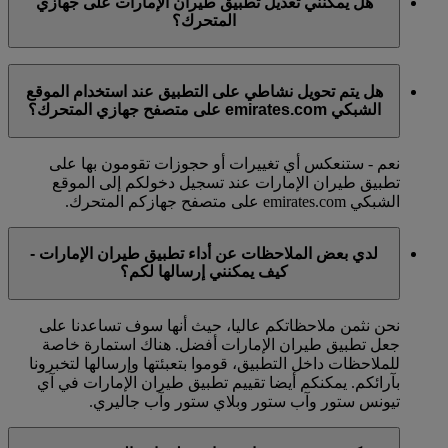
هل يمكنني تعديل تطبيق طيران الإمارات على جهازي
المتحرك؟
يمكنكم زيارة قسم "المزيد" في التطبيق لتحديد كيفية
هل يتم تحويل نشاطي على التطبيق عند استخدام الموقع
استخدام معلوماتكم الشخصية والإشعارات لجعل رحلتكم أكثر
الشبكي emirates.com على متصفح جهازي المتحرك؟
سلاسة.
نعم - ستنعكس أي تغييرات أو حجوزات تقومون بها على
تطبيق طيران الإمارات عند تسجيل دخولكم إلى الموقع
الشبكي emirates.com على متصفح جهازكم المتحرك.
لدي بعض الملاحظات عن أداء تطبيق طيران الإمارات -
كيف يمكنني إرسالها لكم؟
نحن نثمن ملاحظاتكم عاليا، حيث أنها سوف تساعدنا على
جعل تطبيق طيران الإمارات أفضل. هناك استمارة خاصة
للملاحظات داخل التطبيق، قوموا بتعبئتها وإرسالها لتخبرونا
بآرائكم. يمكنكم أيضا تقييم تطبيق طيران الإمارات في آي
تيونس ستور وآب ستور وبلاي ستور وآب جاليري.