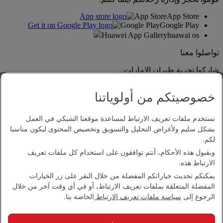
App Store
App Store
Google Play
Google Play
Huawei App Gallery
huawai os
تواصلوا معنا
شاركوا تجربة طيران الإمارات.
خصوصيتكم من أولوياتنا
نستخدم ملفات تعريف الارتباط لمساعدة موقعنا الشبكي في العمل
بشكل سليم ولأغراض التحليل والتسويق وتخصيص المحتوى ليكون مناسبا
لكم.
وبقبول هذه الأحكام، أنتم توافقون على استخدام كل ملفات تعريف
بيان إمكانية الدخول
الارتباط هذه.
اتصل بنا
يمكنكم تحديث خياراتكم المفضلة من خلال النقر على زر الخيارات
سياسة الخصوصية
المفضلة المتعلقة بملفات تعريف الارتباط، أو في أي وقت آخر من خلال
الشروط والأحكام
الرجوع إلى
سياسة ملفات تعريف الارتباط
الخاصة بنا.
سياسة ملفات تعريف الارتباط
الأمن الإلكتروني
بيان الشفافية بموجب قانون مكافحة العبودية الحديثة