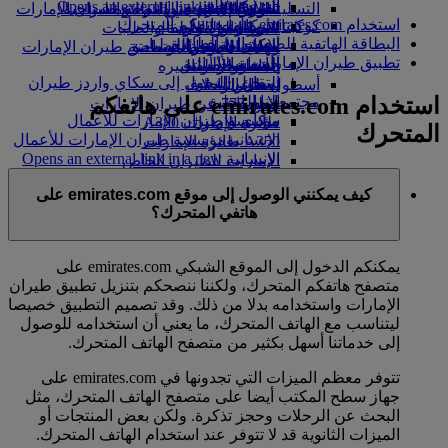
in a new tab
الشركاء الجويون
Opens an external link in a new tab
التسلية للأطفال
السوق الحرة
تجربتكم على متن الطائرة
تناول الطعام في الدرجة السياحية
السفر لأصحاب الهمم مع طيران الإمارات
استخدام emirates.com على هاتفكم المتحرك
كوكبنا
شركاؤنا
الممتازة
متجرنا الرسمي
الأدوات والموارد
الترفيه عن الأطفال
المساعدة الخاصة والطلبات
البطاقة الهاتفية للصعود إلى الطائرة
سكاي واردز رايل
الاستدامة في العمليات
ألعاب الأطفال
وجبات الدرجة السياحية
الهاتف المتحرك وتطبيق طيران الإمارات
تطبيق طيران الإمارات
حاسبة الأميال
السياسة البيئية
المشروبات
أنشطة للأطفال
إلغاء حجز أو تغييره
التقارير البيئية
تسجيل الدخول إلى سكاي واردز طيران
أسطول طائراتنا
تعطل الرحلات
استخدام emirates.com على هاتفكم
الإمارات
مجتمعاتنا المحلية
بوينج 777
معلومات عن طيران الإمارات
سكاي واردز+
مؤسسة طيران الإمارات للأعمال
طائرة الإمارات A380
المتحرك
الإنسانية
مؤسسة طيران الإمارات للأعمال
A350 طائرة الإمارات
الإنسانية Opens an external link in a new
الإمارات للطيران الخاص
tab
توزيع المقاعد
كيف يمكنني الوصول إلى موقع emirates.com على
الرعاية
هاتفي المتحرك؟
يمكنكم الدخول إلى الموقع الشبكي emirates.com على
متصفح هاتفكم المتحرك، ولكننا ننصحكم بتنزيل تطبيق طيران
الإمارات واستخدامه بدلا من ذلك. وقد تصميم التطبيق خصيصا
ليتناسب مع الهاتف المتحرك، ما يعني أن استخدامه للوصول
إلى خدماتنا أسهل بكثير من متصفح الهاتف المتحرك.
تتوفر معظم الميزات التي تجدونها في emirates.com على
جهاز سطح المكتب أيضا على متصفح الهاتف المتحرك، مثل
البحث عن الرحلات وحجز تذكرة. ولكن بعض المنتجات أو
الميزات الثانوية قد لا تتوفر عند استخدام الهاتف المتحرك.