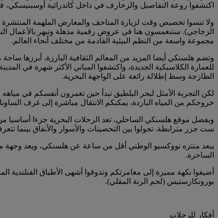
اكتشفوا روعة التفاصيل والزخارف في داخل كاتدرائية أوسبنيسكي، قبل أ
ولا تنسوا تخصيص وقت لزيارة المتاحف والمعارض الملهمة المنتشرة ف
الزجاجي). ستنغمسون هنا في عروض رقمية مذهلة وتبهر بالأعمال النحتي
مجموعة واسعة من النظم البيئية القادمة من مختلف أنحاء العالم.
وتضم هلسنكي أيضا المزيد من المعالم الثقافية البارزة، أبرزها ساحة
للعمارة الكلاسيكية الجديدة، واكتشفوا المباني الأكثر شهرة في المدين
الطازجة وسط إطلالة رائعة على الواجهة البحرية.
لكن التجربة الأمثل لبحر البلطيق تبدأ حين تغمرون أنفسكم في مياهه ا
خروجكم من المياه الباردة، يمكنكم الانتقال مباشرة إلى غرف الساونا
وبفضل موقع هلسنكي الساحلي، تعد الرحلات البحرية جزءا أساسيا من جا
ست جزر مترابطة. تجولوا بين التحصينات والأسوار والأنفاق بينما تتع
يبعد منتزه نووكسيو الوطني أقل من ساعة عن هلسنكي، ويعد وجهة مثالية 
الساحرة.
أضيفوا نكهة مميزة إلى مغامرتكم وتذوقوا أشهى الأطباق الفنلندية المن
بورونكارستيس (لحم الرنة المقلي).
أفكار للرحلات