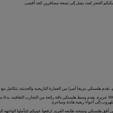
مكنكم الحجز لعدد يصل إلى تسعة مسافرين كحد أقصى.
قدم هلسنكي مزيجا آسرا من العمارة التاريخية والحديثة، تتكامل مع خ
تقع المدينة على الساحل الجنوبي لفنلندا، وتضم أرخبيلا خلابا يزيد عن 300 جزيرة. يقدم وسط هلسنكي باقة ر
للهروب إلى أجواء ريفية هادئة وساحرة.
ين أفق هلسنكي وتمنحه طابعه الفريد. ارفعوا عينيكم لتتأملوا الواجهة ا