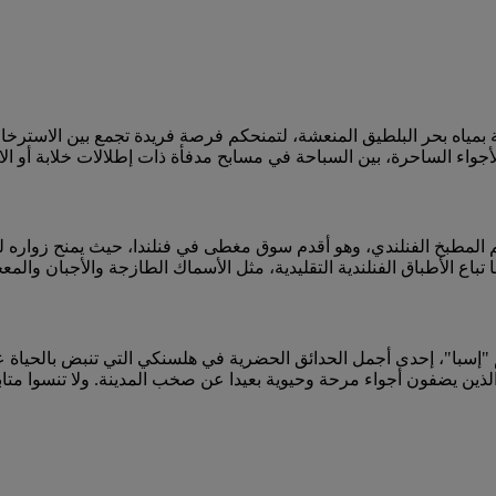
ة بمياه بحر البلطيق المنعشة، لتمنحكم فرصة فريدة تجمع بين الاسترخاء
لأجواء الساحرة، بين السباحة في مسابح مدفأة ذات إطلالات خلابة أو 
م المطبخ الفنلندي، وهو أقدم سوق مغطى في فنلندا، حيث يمنح زواره لم
ا تباع الأطباق الفنلندية التقليدية، مثل الأسماك الطازجة والأجبان وال
م "إسبا"، إحدى أجمل الحدائق الحضرية في هلسنكي التي تنبض بالحياة 
الذين يضفون أجواء مرحة وحيوية بعيدا عن صخب المدينة. ولا تنسوا مت