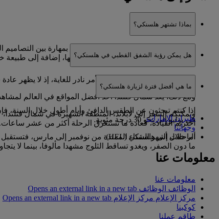
بماذا تشتهر هلسنكي؟
تتفرد هلسنكي بعمارتها اللافتة التي تمزج بمهارة بين التصاميم 
هل يمكن رؤية الشفق القطبي في هلسنكي؟
وثقافة ساونا متأصلة في نمط حياة سكانها، إضافة إلى طبيعة خلا
قد يحالفكم الحظ برؤيته، لكن الأمر نادر للغاية، إذ لا يظهر عاد
ما هي أفضل فترة لزيارة هلسنكي؟
ومع ذلك، يعد شمال فنلندا أحد أفضل المواقع في العالم لمشاه
طيران الإمارات
في يوليو إلى نحو 30 درجة مئوية.
اخترتم القيادة، فعادة ما تستغرق الرحلة أكثر من عشر ساعات.
وجهاتنا
الرحلات إلى هلسنكي (HEL)
أما خلال أشهر الشتاء الممتدة من نوفمبر إلى مارس، فتستقبل ه
ما دون الصفر، ويغدو تساقط الثلوج مشهدا مألوفا، بينما لا يتج
معلومات عنا
معلومات عنا
الوظائف
الوظائف Opens an external link in a new tab
مركز الإعلام
مركز الإعلام Opens an external link in a new tab
كوكبنا
طاقم عملنا