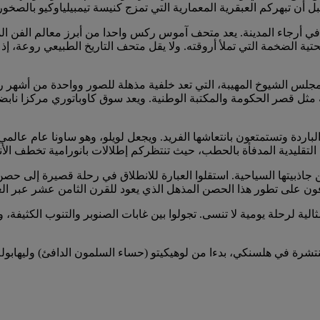
ن تبهركم العبقرية المعمارية التي تمزج كنيسة تيمبيلياوكيو بالصخور 
ي أرجاء المدينة. يعد متحف آموس ركس واحدا من أبرز معالم الفن ال
ة الضخمة التي تملأ أروقته. ولا يقل متحف التاريخ الطبيعي روعة، إذ 
 مجلس الشيوخ المهيبة، التي تعد خلفية مذهلة للصور وواحدة من أشهر رم
ة مثل قصر الحكومة والمكتبة الوطنية. ويعد سوق كاوباتوري مركزا نابضا
لباردة وتستمتعون بانتعاشها الفريد. ويجعل لويلو، وهو ساونا عام عالم
 التقليدية المدفأة بالحطب، حيث تنتظركم إطلالات بانورامية تخطف الأ
ذبيتها السياحية. استقلوا العبارة للانطلاق في رحلة قصيرة إلى حصن س
رفون على تطور هذا الحصن المذهل الذي يعود للقرن الثامن عشر عبر الع
لرحلة يومية لا تنسى. تجولوا بين غابات الصنوبر والتنوب الكثيفة، وتن
تشرة في هلسنكي، بدءا من لوهيكيتو (حساء السلمون الدافئ) وليهابوللات 