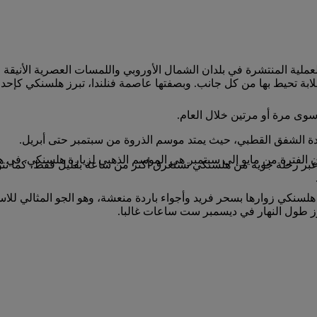
العملية المنتشرة في بلدان الشمال الأوروبي واللمسات العصرية الأنيقة 
بة تحيط بها من كل جانب. وبصفتها عاصمة فنلندا، تبرز هلسنكي كإحدى أ
ة سوى مرة أو مرتين خلال العام.
دة الشفق القطبي، حيث يمتد موسم الذروة من سبتمبر حتى أبريل.
لسنكي زوارها بسحر فريد وأجواء باردة منعشة، وهو الجو المثالي للاس
اوز طول النهار في ديسمبر ست ساعات غالبا.