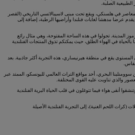
الطبيعية الصلبة.
معاصر في هلسنكي، ويقع تحت مبنى لاسيبالاتسي التاريخي (القصر
يقدم عرضا مدهشا لغابات فنلندا وأراضيها الرطبة، إضافة إلى
وز المدينة. تجولوا في هذه الساحة المفتوحة، وهي مثال رائع
 بالحياة في الهواء الطلق، حيث يمكنكم تذوق المنتجات الفنلندية
ي المستوى يقع في منطقة هيرنيساري، هذه التجربة أكثر جاذبية. بعد
نفاس.
وومنلينا البحري، أحد مواقع التراث العالمي لليونسكو، الممتد عبر
صور والذي تناوبت عليه القوى المختلفة.
شقوا أنقى هواء فيما تتوغلون في قلب الحياة البرية الفنلندية
(كرات اللحم الغنية)، إلى التجربة الفنلندية الأصيلة