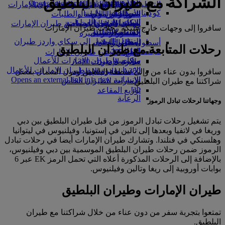
الشراكة مع طيران البلطيق
Opens an external link in a new tab
in a new tab
التسلية للأطفال
السوق الحرة
تجربتكم على متن الطائرة
تناول الطعام في الدرجة السياحية
السفر لأصحاب الهمم مع طيران الإمارات
كوكبنا
شركاؤنا
الممتازة
متجرنا الرسمي
الأدوات والموارد
الترفيه عن الأطفال
المساعدة الخاصة والطلبات
سكاي واردز رايل
الاستدامة في العمليات
ألعاب الأطفال
وجبات الدرجة السياحية
الهاتف المتحرك وتطبيق طيران الإمارات
سافروا إلى وجهات خارج شبكة رحلات طيران الإمارات
حاسبة الأميال
السياسة البيئية
المشروبات
أنشطة للأطفال
إلغاء حجز أو تغييره
التقارير البيئية
تسجيل الدخول إلى سكاي واردز طيران
أسطول طائراتنا
تعطل الرحلات
رحلات المتابعة مع طيران البلطيق
الإمارات
مجتمعاتنا المحلية
بوينج 777
معلومات عن طيران الإمارات
سكاي واردز+
مؤسسة طيران الإمارات للأعمال
طائرة الإمارات A380
الإنسانية
مؤسسة طيران الإمارات للأعمال
A350 طائرة الإمارات
سافروا بدون عناء من وإلى منطقة البلطيق ودول الشمال بفضل
الإنسانية Opens an external link in a new
الإمارات للطيران الخاص
شراكتنا مع طيران البلطيق.
tab
توزيع المقاعد
الرعاية
وجهاتنا لرحلات تبادل الرموز
يتم تشغيل رحلات تبادل الرموز من قبل طيران البلطيق بين دبي
وريغا في لاتفيا وبعدها إلى تالين في إستونيا، وفيلنيوس في ليتوانيا
وهلسنكي في فنلندا. وتشارك طيران الإمارات أيضا في رحلات تبادل
الرموز ضمن رحلات طيران البلطيق الموسمية بين دبي وفيلنيوس،
بالإضافة إلى الرحلات المذكورة أعلاه التي تحمل الرمز EK عبر 6
بوابات أوروبية إلى ريغا وتالين وفيلنيوس.
طيران الإمارات وطيران البلطيق
تمتعوا بتجربة سفر من دون عناء من خلال شراكتنا مع طيران
البلطيق.