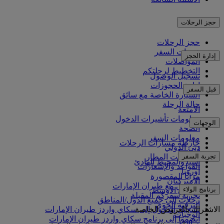
حجز الرحلات
حجز الرحلات
خدمات السفر
إدارة الحجز
المواصلات
التخطيط لرحلتكم
تسجيل الوصول
إدارة الحجوزات
قبل السفر
السيارة الخاصة مع سائق
حالة الرحلة
الأمتعة
معلومات تأشيرات الدخول
الوجهات
الصحة
معلومات السفر
خارطة مسارات الرحلات
دبي الدولي
أفريقيا
تجربة السفر
مواصلات المطار
آسيا والمحيط الهادئ
القواعد والإشعارات
أوروبا
مزايا المقصورة
الأميركتان
التسوق مع طيران الإمارات
برنامج الولاء
الشرق الأوسط
تجربة سفركم المقبلة
رحلات إلى جميع الدول/المناطق
الترفيه الجوي
الاشتراك بالعروض الخاصة
تسجيل الدخول إلى سكاي واردز طيران الإمارات
الوجبات
انضموا إلى برنامج سكاي واردز طيران الإمارات
صالاتنا