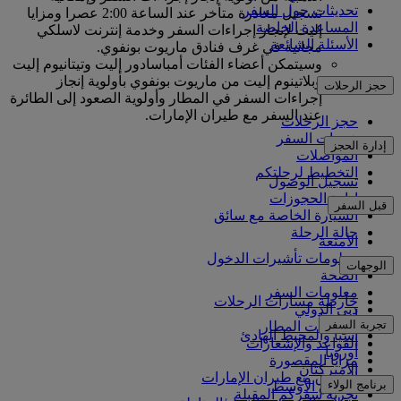
تحديثات حول السفر
تسجيل مغادرة متأخر عند الساعة 2:00 عصرا ومزايا
المساعدة الخاصة
إليت لإنجاز إجراءات السفر وخدمة إنترنت لاسلكي
الأسئلة الشائعة
مجانية في غرف فنادق ماريوت بونفوي.
وسيتمكن أعضاء الفئات أمباسادور إليت وتيتانيوم إليت
وبلاتينوم إليت من ماريوت بونفوي بأولوية إنجاز
حجز الرحلات
إجراءات السفر في المطار وأولوية الصعود إلى الطائرة
عند السفر مع طيران الإمارات.
حجز الرحلات
خدمات السفر
إدارة الحجز
المواصلات
التخطيط لرحلتكم
تسجيل الوصول
إدارة الحجوزات
قبل السفر
السيارة الخاصة مع سائق
حالة الرحلة
الأمتعة
معلومات تأشيرات الدخول
الوجهات
الصحة
معلومات السفر
خارطة مسارات الرحلات
دبي الدولي
أفريقيا
تجربة السفر
مواصلات المطار
آسيا والمحيط الهادئ
القواعد والإشعارات
أوروبا
مزايا المقصورة
الأميركتان
التسوق مع طيران الإمارات
برنامج الولاء
الشرق الأوسط
تجربة سفركم المقبلة