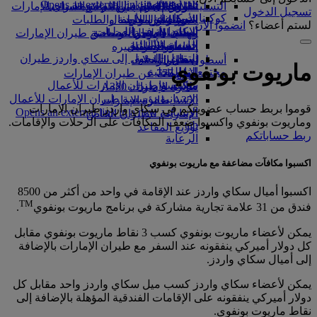
Opens an external link in a new tab
in a new tab
التسلية للأطفال
السوق الحرة
تجربتكم على متن الطائرة
تناول الطعام في الدرجة السياحية
السفر لأصحاب الهمم مع طيران الإمارات
تسجيل الدخول
كوكبنا
شركاؤنا
الممتازة
متجرنا الرسمي
الأدوات والموارد
الترفيه عن الأطفال
المساعدة الخاصة والطلبات
لستم أعضاء؟
انضموا الآن
سكاي واردز رايل
الاستدامة في العمليات
ألعاب الأطفال
وجبات الدرجة السياحية
الهاتف المتحرك وتطبيق طيران الإمارات
حاسبة الأميال
السياسة البيئية
المشروبات
أنشطة للأطفال
إلغاء حجز أو تغييره
التقارير البيئية
تسجيل الدخول إلى سكاي واردز طيران
أسطول طائراتنا
تعطل الرحلات
ماريوت بونفوي
الإمارات
مجتمعاتنا المحلية
بوينج 777
معلومات عن طيران الإمارات
سكاي واردز+
مؤسسة طيران الإمارات للأعمال
طائرة الإمارات A380
الإنسانية
مؤسسة طيران الإمارات للأعمال
A350 طائرة الإمارات
قوموا بربط حساب عضويتكم في سكاي واردز طيران الإمارات
الإنسانية Opens an external link in a new
الإمارات للطيران الخاص
وماريوت بونفوي واكسبوا ضعف المكافآت على الرحلات والإقامات.
tab
توزيع المقاعد
ربط حساباتكم
الرعاية
اكسبوا مكافآت مضاعفة مع ماريوت بونفوي
اكسبوا أميال سكاي واردز عند الإقامة في واحد من أكثر من 8500
TM
فندق من 31 علامة تجارية مشاركة في برنامج ماريوت بونفوي
.
يمكن لأعضاء ماريوت بونفوي كسب 3 نقاط ماريوت بونفوي مقابل
كل دولار أميركي ينفقونه عند السفر مع طيران الإمارات بالإضافة
إلى أميال سكاي واردز.
يمكن لأعضاء سكاي واردز كسب ميل سكاي واردز واحد مقابل كل
دولار أميركي ينفقونه على الإقامات الفندقية المؤهلة بالإضافة إلى
نقاط ماريوت بونفوي.