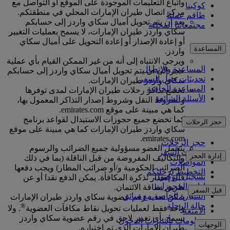
واتباع التعليمات الموجودة على الموقع أو التواصل مع
كوكبنا
مركز اتصال طيران الإمارات المحلي في منطقتكم.
طاقم عملنا
بعد أن يتم تحويل أميال سكاي واردز إلى حسابكم
مجتمعاتنا المحلية
سكاي واردز طيران الإمارات، لا يسمح بعمليات التغيير
أو إعادة الإصدار أو إعادة التحويل على أميال سكاي
المساعدة
واردز.
ويرجى الانتباه إلى أنه من غير الممكن القيام بأي عملية
المساعدة والاتصال
حجز إلى أن يتم تحويل أميال سكاي واردز إلى حسابكم
تحديثات حول السفر
سكاي واردز طيران الإمارات.
المساعدة الخاصة
تخضع تذاكر رحلات طيران الإمارات لمدى توفرها
الأسئلة الشائعة
ولشروط النقل وشروط إصدار التذاكر المعمول بها،
كما هي مبينة على موقع emirates.com.
كما تخضع جميع حجوزات الاستبدال لقواعد برنامج
حجز الرحلات
سكاي واردز طيران الإمارات كما هي مبينة على موقع
emirates.com.
حجز الرحلات
يتحمل العضو مسؤولية جميع الضرائب والرسوم
خدمات السفر
إدارة الحجز
والتكاليف المفروضة من قبل الناقلة (بما في ذلك
المواصلات
الضرائب الحكومية و/أو ضرائب المطار) ويجب دفعها
التخطيط لرحلتكم
تسجيل الوصول
قبل إصدار تذكرة المكافأة. يمكن الدفع نقدا أو عن
إدارة الحجوزات
طريق بطاقة الائتمان.
قبل السفر
السيارة الخاصة مع سائق
يمكن تحديد رقم عضوية سكاي واردز طيران الإمارات
حالة الرحلة
®
واحد فقط لعمليات تحويل نقاط مكافآت العضوية
. ولا
الأمتعة
يسمح بأي تغيير لاحق في رقم عضوية سكاي واردز
معلومات تأشيرات الدخول
الوجهات
طيران الإمارات الذي تم اختياره.