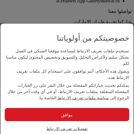
Huawei App Gallery
huawai os
تواصلوا معنا
شاركوا تجربة طيران الإمارات.
خصوصيتكم من أولوياتنا
نستخدم ملفات تعريف الارتباط لمساعدة موقعنا الشبكي في العمل
بشكل سليم ولأغراض التحليل والتسويق وتخصيص المحتوى ليكون مناسبا
لكم.
وبقبول هذه الأحكام، أنتم توافقون على استخدام كل ملفات تعريف
بيان إمكانية الدخول
الارتباط هذه.
اتصل بنا
يمكنكم تحديث خياراتكم المفضلة من خلال النقر على زر الخيارات
سياسة الخصوصية
المفضلة المتعلقة بملفات تعريف الارتباط، أو في أي وقت آخر من خلال
الشروط والأحكام
الرجوع إلى
سياسة ملفات تعريف الارتباط
الخاصة بنا.
سياسة ملفات تعريف الارتباط
الأمن الإلكتروني
بيان الشفافية بموجب قانون مكافحة العبودية الحديثة
موافق
خريطة الموقع
مجموعة الإمارات 2026 ©، جميع الحقوق محفوظة.
تفضيلات تعريف الارتباط