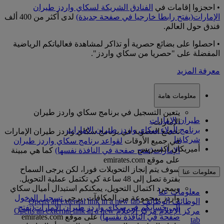
• احجزوا إقامات في
الفنادق الشريكة لسكاي واردز طيران
الإمارات
(يفتح رابطا خارجيا في صفحة جديدة)
لدى أكثر من 400 ألف
فندق حول العالم.
• احصلوا على بضائع حصرية أو تذاكر لمشاهدة فعالياتكم الرياضية
المفضلة على "حصريا من سكاي واردز".
معرفة المزيد
معلومات هامة
يتعين التسجيل في برنامج سكاي واردز طيران
طيران الإمارات
الإمارات.
برنامج الولاء سكاي واردز طيران الإمارات
تخضع العضوية في برنامج سكاي واردز طيران الإمارات
شركاؤنا
في جميع الأوقات
لقواعد برنامج سكاي واردز طيران
أميريكان أكسبريس
الإمارات
(تفتح صفحة في النافذة نفسها)
كما هي مبينة
على موقع emirates.com
سوف يتم إنجاز التحويلات فورا، لكن يرجى السماح
معلومات عنا
بفترة تصل إلى 48 ساعة كي تكتمل عملية التحويل.
وبمجرد اكتمال التحويل، يمكنكم استبدال أميال سكاي
معلومات عنا
واردز بمجموعة من المكافآت. يرجى
تسجيل الدخول
الوظائف
الوظائف Opens an external link in a new tab
إلى حسابكم في سكاي واردز طيران الإمارات
(تفتح
مركز الإعلام
مركز الإعلام Opens an external link in a new
صفحة في النافذة نفسها)
على موقع emirates.com
tab