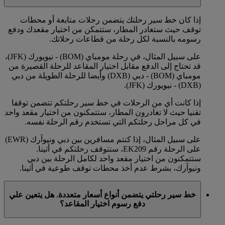
إذا كان خط سير رحلتك يتضمن رحلات متابعة أو محطات
توقف حيث ستغادر المطار، ستتمكن من اختيار مقعدك ودفع
رسومه بالنسبة لكل رحلة من قطاعات رحلاتك.
على سبيل المثال، في رحلة مومباي (BOM) - نيويورك (JFK)،
قد تحتاج إلى الدفع مقابل اختيار المقاعد للرحلة القصيرة من
مومباي (BOM) - دبي (DXB) وأيضا للرحلة الطويلة من دبي
(DXB) - نيويورك (JFK).
إذا كانت أي من الرحلات في خط سير رحلتكم تتضمن توقفا
تقنيا حيث لا تغادرون المطار، ستتمكنون من اختيار مقعد واحد
في كل مراحل رحلتكم التي تستخدم رقم الرحلة نفسه.
على سبيل المثال، إذا كنتم مسافرين بين دبي ونيوآرك (EWR)
على الرحلة رقم EK209، ستتوقف رحلتكم في أثينا.
ستتمكنون من اختيار مقعد واحد لكامل الرحلة بين دبي
ونيوآرك، بشرط عدم أخذ محطات توقف طوعية في أثينا.
خط سير رحلتي يتضمن أنواع أسعار متعددة. هل يتعين علي
دفع رسوم اختيار المقاعد؟