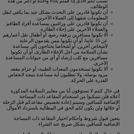
تسبب لكم الأذى إذا قمتم بأداء واحدة أو أكثر من هذه
الوظائف.
أن تكونوا قادرين على التحدث بشكل جيد بما يكفي لنقل
المعلومات شفهيا إلى العملاء الآخرين.
أن تكونوا قادرين على وراغبين بمساعدة أفراد الطاقم
والعملاء الآخرين على إخلاء الطائرة.
ألا تكونوا مسافرين برفقة رضع، أو أطفال تقل أعمارهم
عن 16 عاما، أو أن تكونوا ممن يقدمون الرعاية
لأشخاص آخرين، أو أشخاصا يحتاجون إلى مساعدة
بشأن السلامة من أجل الإخلاء الطارئ، أو أن تكونوا
مسافرين مع كلب إرشاد أو أي من حيوانات المساعدة
الأخرى.
ألا تكونوا تستخدمون المعدات الطبية، أو حزام مقعد
مزود بوصلة، ولا تتطلبون أية مساعدة نتيجة لانخفاض
القدرة على الحركة.
في حال كنتم لا تستوفون أيا من معايير السلامة المذكورة
أعلاه فلن تتمكنوا من استخدام المقاعد ذات المساحة
الإضافية للساقين وسيتم إعادة تخصيص مقاعدكم قبل الرحلة
أو خلالها ولن يكون لكم الحق في المطالبة باسترداد الأموال.
يتعين قبول شروط وأحكام اختيار المقاعد ذات المساحة
الإضافية للساقين بشكل صريح عند الشراء.