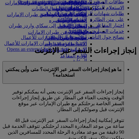
بطاقات الصعود إلى الطائرة
Opens an external link in a new tab
in a new tab
التسلية للأطفال
السوق الحرة
تجربتكم على متن الطائرة
تناول الطعام في الدرجة السياحية
السفر لأصحاب الهمم مع طيران الإمارات
الاستعلام المبكر عن المسافرين
كوكبنا
شركاؤنا
الممتازة
متجرنا الرسمي
الأدوات والموارد
الترفيه عن الأطفال
المساعدة الخاصة والطلبات
طلبات شهادات الرحلات
سكاي واردز رايل
الاستدامة في العمليات
ألعاب الأطفال
وجبات الدرجة السياحية
الهاتف المتحرك وتطبيق طيران الإمارات
على متن الطائرة
حاسبة الأميال
السياسة البيئية
المشروبات
أنشطة للأطفال
إلغاء حجز أو تغييره
اختيار المقاعد
التقارير البيئية
تسجيل الدخول إلى سكاي واردز طيران
أسطول طائراتنا
تعطل الرحلات
خدمات السيارة مع سائق
الإمارات
مجتمعاتنا المحلية
بوينج 777
معلومات عن طيران الإمارات
نصائح حول التأشيرات وجوازات السفر
سكاي واردز+
مؤسسة طيران الإمارات للأعمال
طائرة الإمارات A380
الإنسانية
مؤسسة طيران الإمارات للأعمال
A350 طائرة الإمارات
إنجاز إجراءات السفر عبر الإنترنت
الإنسانية Opens an external link in a new
الإمارات للطيران الخاص
tab
توزيع المقاعد
الرعاية
ما هو إنجاز إجراءات السفر عبر الإنترنت؟ متى وأين يمكنني
استخدامه؟
إنجاز إجراءات السفر عبر الإنترنت يعني أنه يمكنكم توفير
الوقت وتجنب العناء في المطار عن طريق إنجاز إجراءات
السفر الخاصة برحلتكم مع طيران الإمارات عبر موقع
الإنترنت قبل وصولكم إلى المطار.
تتوفر إمكانية إنجاز إجراءات السفر عبر الإنترنت قبل 48
ساعة من موعد المغادرة المحدد لرحلتكم. تتوقف الخدمة قبل
90 دقيقة من موعد مغادرة الرحلة المحدد للمسافرين الذين
يملكون تذاكر سفر إلكترونية.