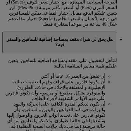
الدرجة السياحية الممتازة، مع اختيار سعر التوفير (Saver) أو
السعر المرن (Flex) أو السعر الأكثر مرونة (Flex Plus)، لن
يتعين عليكم الدفع مقابل اختيار المقاعد. يمكن للمسافرين
في درجة الأعمال بالسعر الخاص (Special) اختيار مقاعدهم
خلال 48 ساعة من موعد المغادرة فقط.
هل يحق لي شراء مقعد بمساحة إضافية للساقين والسفر
فيه؟
للتأهل للحصول على مقعد بمساحة إضافية للساقين، يتعين
عليكم تلبية معايير السلامة التالية:
أن تبلغوا من العمر 16 عاما أو أكثر.
أن تكونوا قادرين على قراءة وفهم التعليمات باللغة
الإنجليزية والمتعلقة بالإخلاء في حالات الطوارئ
والمتوفرة بشكل مطبوع أو مرسوم وأن تكونوا قادرين
على فهم الأوامر الشفهية لأفراد الطاقم.
أن يكون لديكم القدرة الكافية على الحركة والقوة
والبراعة في كلتا الذراعين واليدين والساقين، وأن
تكونوا قادرين على تحديد أبواب الخروج والوصول إليها
وتشغيلها في حالة الطوارئ، وألا تكونوا تعانون من أي
حالة مرضية (بما في ذلك حالات الصحة العقلية) قد