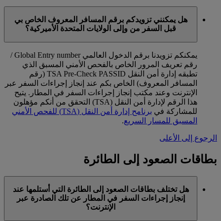
هل يمكنني تزويدكم برقم المسافر المعروف الخاص بي
قبل السفر من وإلى الولايات المتحدة الأميركية؟
يمكنكم تزويدنا برقم الدخول العالمي Global Entry number /
رقم تعريف المرور الخاص بالفحص الأمني المسبق الذي
تطبقه إدارة أمن النقل TSA Pre-Check PASSID (رقم
المسافر المعروف) الخاص بكم عند إنجاز إجراءات السفر عبر
الإنترنت وعند مكتب إنجاز إجراءات السفر في المطار. يتيح
هذا الرقم لإدارة أمن النقل (TSA) التحقق من أنكم مؤهلون
للمشاركة في
برنامح إدارة أمن النقل (TSA) للفحص الأمني
المسبق للمسار السريع
.
الرجوع إلى الأعلى
بطاقات الصعود إلى الطائرة
هل تختلف بطاقات الصعود إلى الطائرة التي أستلمها عند
إنجاز إجراءات السفر في المطار عن تلك الصادرة عبر
الإنترنت؟