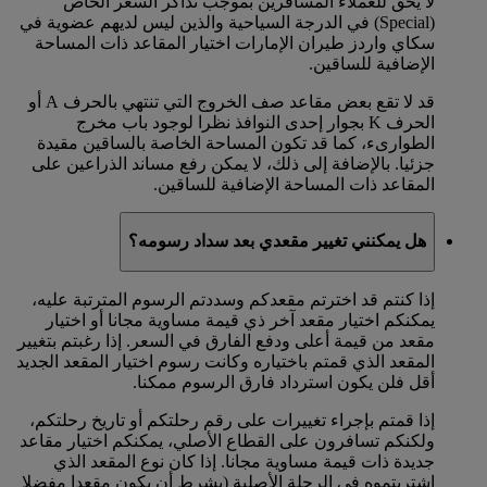
لا يحق للعملاء المسافرين بموجب تذاكر السعر الخاص
(Special) في الدرجة السياحية والذين ليس لديهم عضوية في
سكاي واردز طيران الإمارات اختيار المقاعد ذات المساحة
الإضافية للساقين.
قد لا تقع بعض مقاعد صف الخروج التي تنتهي بالحرف A أو
الحرف K بجوار إحدى النوافذ نظرا لوجود باب مخرج
الطوارىء، كما قد تكون المساحة الخاصة بالساقين مقيدة
جزئيا. بالإضافة إلى ذلك، لا يمكن رفع مساند الذراعين على
المقاعد ذات المساحة الإضافية للساقين.
هل يمكنني تغيير مقعدي بعد سداد رسومه؟
إذا كنتم قد اخترتم مقعدكم وسددتم الرسوم المترتبة عليه،
يمكنكم اختيار مقعد آخر ذي قيمة مساوية مجانا أو اختيار
مقعد من قيمة أعلى ودفع الفارق في السعر. إذا رغبتم بتغيير
المقعد الذي قمتم باختياره وكانت رسوم اختيار المقعد الجديد
أقل فلن يكون استرداد فارق الرسوم ممكنا.
إذا قمتم بإجراء تغييرات على رقم رحلتكم أو تاريخ رحلتكم،
ولكنكم تسافرون على القطاع الأصلي، يمكنكم اختيار مقاعد
جديدة ذات قيمة مساوية مجانا. إذا كان نوع المقعد الذي
اشتريتموه في الرحلة الأصلية (بشرط أن يكون مقعدا مفضلا