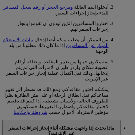
أدخلوا اسم العائلة
ومرجع الحجز أو رقم سجل المسافر
للبدء بإنجاز إجراءات السفر.
اختاروا المسافرين الذين تودون أن تقوموا بإنجاز
إجراءات السفر لهم.
من الممكن أن يطلب منكم أيضا إدخال
بيانات الاستعلام
المبكر عن المسافرين
إذا ما كان ذلك مطلوبا من بلد
الوجهة.
ستتمكنون حينها من تغيير المقاعد، وإضافة أرقام
عضوية سكاي واردز طيران الإمارات التي لم يتم
إدخالها، وذلك قبل اكتمال عملية إنجاز إجراءات السفر
عبر الإنترنت.
يمكنكم اختيار مقاعدكم. ومع ذلك، قد نضطر إلى تغيير
مقاعدكم قبل انطلاق الرحلة أو على متن الطائرة نظرا
للظروف الحالية ولأسباب تشغيلية. إذا كنتم قد دفعتم
لاختيار مقاعدكم واضطررنا لتغييرها، فستكونون
مؤهلين لاسترداد الأموال حسب
شروطنا وأحكامنا
.
ماذا يحدث إذا واجهت مشكلة أثناء إنجاز إجراءات السفر
عبر الإنترنت؟