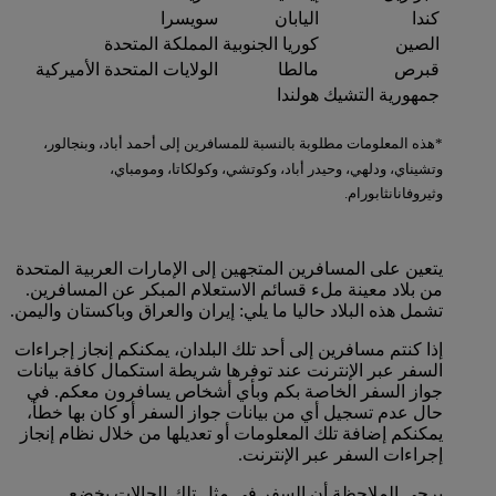
كندا
اليابان
سويسرا
الصين
كوريا الجنوبية
المملكة المتحدة
قبرص
مالطا
الولايات المتحدة الأميركية
جمهورية التشيك
هولندا
*هذه المعلومات مطلوبة بالنسبة للمسافرين إلى أحمد أباد، وبنجالور،
وتشيناي، ودلهي، وحيدر أباد، وكوتشي، وكولكاتا، ومومباي،
وثيروفانانثابورام.
يتعين على المسافرين المتجهين إلى الإمارات العربية المتحدة
من بلاد معينة ملء قسائم الاستعلام المبكر عن المسافرين.
تشمل هذه البلاد حاليا ما يلي: إيران والعراق وباكستان واليمن.
إذا كنتم مسافرين إلى أحد تلك البلدان، يمكنكم إنجاز إجراءات
السفر عبر الإنترنت عند توفرها شريطة استكمال كافة بيانات
جواز السفر الخاصة بكم وبأي أشخاص يسافرون معكم. في
حال عدم تسجيل أي من بيانات جواز السفر أو كان بها خطأ،
يمكنكم إضافة تلك المعلومات أو تعديلها من خلال نظام إنجاز
إجراءات السفر عبر الإنترنت.
يرجى الملاحظة أن السفر في مثل تلك الحالات يخضع