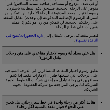
أو في صف مزدوج أو بمساحة إضافية لتمديد الساقين) غير
متوفر على الرحلة الجديدة، فسيحق لكم المطالبة باسترداد
رسوم اختيار المقعد المدفوعة للرحلة الأصلية. لن تتمكنوا من
استرداد الرسوم الإضافية المدفوعة (إن وجدت) مقابل المقعد
على رحلتكم الجديدة. لن نتمكن من رد أموالكم إذا قمتم
بتغييرات على قطاع الرحلة.
لتغيير مقعدكم، يرجى الانتقال إلى
إدارة الحجوزات
(يفتح في
النافذة نفسها)
.
هل علي سداد أية رسوم لاختيار مقاعدي على متن رحلات
تبادل الرموز؟
تطبق رسوم اختيار المقاعد للمسافرين في الدرجة السياحية
على الرحلات التي تشغلها طيران الإمارات فقط. إذا كنتم
مسافرين في رحلة تبادل مع إحدى شركات الخطوط الجوية
الشريكة لنا، يرجى المراجعة مع شركة الخطوط الجوية
الشريكة.
هنالك أكثر من رحلة واحدة في خط سير رحلتي. هل يتعين
علي الدفع لاختيار مقعد بالنسبة لكل رحلة؟