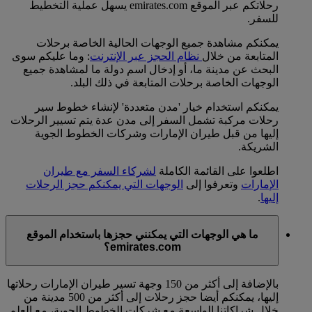
رحلاتكم عبر الموقع emirates.com يسهل عملية التخطيط
للسفر.
يمكنكم مشاهدة جميع الوجهات الحالية الخاصة برحلات
المتابعة من خلال
نظام الحجز عبر الإنترنت
: وما عليكم سوى
البحث عن مدينة ما، أو إدخال اسم دولة ما لمشاهدة جميع
الوجهات الخاصة برحلات المتابعة في ذلك البلد.
يمكنكم استخدام خيار 'مدن متعددة' لإنشاء خطوط سير
رحلات مركبة تشمل السفر إلى مدن عدة يتم تسيير الرحلات
إليها من قبل طيران الإمارات وشركات الخطوط الجوية
الشريكة.
اطلعوا على القائمة الكاملة
لشركاء السفر مع طيران
الإمارات
وتعرفوا إلى
الوجهات التي يمكنكم حجز الرحلات
إليها
.
ما هي الوجهات التي يمكنني حجزها باستخدام الموقع
emirates.com؟
بالإضافة إلى أكثر من 150 وجهة تسير طيران الإمارات رحلاتها
إليها، يمكنكم أيضا حجز رحلات إلى أكثر من 500 مدينة من
خلال شراكاتنا الواسعة مع شركات الخطوط الجوية، مع العلم