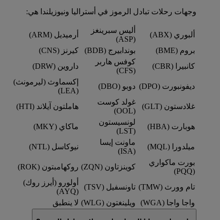
وجهات رحلات تبادل الرموز في أستراليا ونيوزيلندا هي:
أليس سبرينغز
ألبوري (ABX)
أرميديل (ARM)
(ASP)
بروم (BME)
بوندابيرج (BDB)
كيرنز (CNS)
كوفس هاربر
كانبيرا (CBR)
داروين (DRW)
(CFS)
إكسماوث (ليرمونث)
ديفونبورت (DPO)
دوبو (DBO)
(LEA)
غولد كوست
غلادستون (GLT)
هاملتون آيلاند (HTI)
(OOL)
لونسيستون
هوبارت (HBA)
ماكاي (MKY)
(LST)
ماونت إيسا
ميلدورا (MQL)
نيوكاسل (NTL)
(ISA)
بورت ماكواري
كوينزتاون (ZQN)
روكهامبتون (ROK)
(PQQ)
أولورو (أيرز روك)
تام وورث (TMW)
تاونسفيل (TSV)
(AYQ)
واجا واجا (WGA)
ويلينغتون (WLG)
لا ينطبق