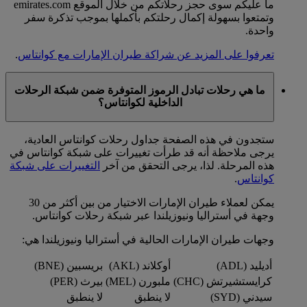
ما عليكم سوى حجز رحلاتكم من خلال الموقع emirates.com
وتمتعوا بسهولة إكمال رحلتكم بأكملها بموجب تذكرة سفر
واحدة.
تعرفوا على المزيد عن شراكة طيران الإمارات مع كوانتاس
.
ما هي رحلات تبادل الرموز المتوفرة ضمن شبكة الرحلات
الداخلية لكوانتاس؟
ستجدون في هذه الصفحة جداول رحلات كوانتاس العادية،
يرجى ملاحظة أنه قد طرأت تغييرات على شبكة كوانتاس في
هذه المرحلة. لذا، يرجى التحقق من آخر
التغييرات على شبكة
كوانتاس
.
يمكن لعملاء طيران الإمارات الاختيار من بين أكثر من 30
وجهة في أستراليا ونيوزيلندا عبر شبكة رحلات كوانتاس.
وجهات طيران الإمارات الحالية في أستراليا ونيوزيلندا هي:
أديليد (ADL)
أوكلاند (AKL)
بريسبين (BNE)
كرايستشيرتش (CHC)
ملبورن (MEL)
بيرث (PER)
سيدني (SYD)
لا ينطبق
لا ينطبق