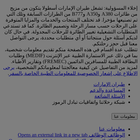
إخلاء المسؤولية: تشغل طيران الإمارات أسطولا يتكون من مزيج
من طائرات A380 وA350 وB777 من الطرازات السابقة وتلك التي
تم تصنيعها مؤخرا. قد تختلف المنتجات والخدمات والمزايا المتوفرة
على الرحلات حسب مسار الرحلة وتصميم الطائرة. كما قد تستدعي
المتطلبات التشغيلية تغيير الطائرة للرحلات المجدولة. في حال كان
لديكم أسئلة حول منتجاتنا أو أي متطلبات محددة، يرجى التواصل
معنا قبل حجز رحلتكم.
تتطلب عدة أقسام في هذه الصفحة منكم تقديم معلومات شخصية،
بما في ذلك عبر الاستمارة الطبية عبر الإنترنت (MEDIF) وطلبات
البطاقة الطبية للمسافرين الدائمين (FREMEC) وتقارير الأطباء.
لمزيد من التفاصيل عن كيفية معالجتنا لمعلوماتكم الشخصية،
يرجى
الاطلاع على إشعار الخصوصية للمعلومات الطبية الخاصة بالسفر
.
طيران الإمارات
المساعدة والدعم
الأسئلة الشائعة
شبكة رحلاتنا واتفاقيات تبادل الرموز
معلومات عنا
معلومات عنا
الوظائف
الوظائف Opens an external link in a new tab