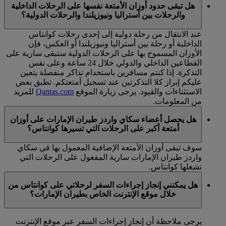
هل تبقى حدود أوزان الأمتعة نفسها على الرحلات الداخلية
والرحلات بين أستراليا ونيوزيلندا والرحلات الدولية؟
عند الانتقال من رحلة دولية إلى إحدى رحلات كوانتاس
الداخلية أو رحلة بين أستراليا ونيوزيلندا أو العكس، فإن
الأوزان المسموح بها على الرحلات الدولية ستبقى سارية على
القطاعين الداخلي والدولي خلال 24 ساعة وعلى نفس
التذكرة. إذا كنتم مسافرين باستخدام تذاكر منفصلة يتعين
عليكم إبراز كلا التذكرتين عند تسجيل أمتعتكم. تطبق بعض
الاستثناءات والقيود. يرجى زيارة الموقع
Qantas.com
للمزيد
من المعلومات.
هل يحصل أعضاء سكاي واردز طيران الإمارات على أوزان
أمتعة أكبر على الرحلات التي تسيرها كوانتاس؟
سوف تبقى أوزان الأمتعة الإضافية المعمول بها في سكاي
واردز طيران الإمارات سارية المفعول على الرحلات التي
تشغلها كوانتاس.
هل يمكنني إنجاز إجراءات السفر لرحلاتي على كوانتاس من
خلال موقع الإنترنت الخاص بطيران الإمارات؟
يرجى ملاحظة أن إنجاز إجراءات السفر عبر موقع الإنترنت