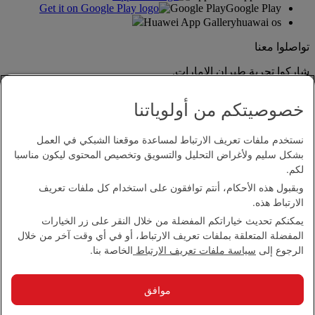
Google Play
Google Play
Huawei App Gallery
huawai os
تواصلوا معنا
شاركوا تجربة طيران الإمارات.
خصوصيتكم من أولوياتنا
نستخدم ملفات تعريف الارتباط لمساعدة موقعنا الشبكي في العمل
بشكل سليم ولأغراض التحليل والتسويق وتخصيص المحتوى ليكون مناسبا
لكم.
وبقبول هذه الأحكام، أنتم توافقون على استخدام كل ملفات تعريف
بيان إمكانية الدخول
الارتباط هذه.
اتصل بنا
يمكنكم تحديث خياراتكم المفضلة من خلال النقر على زر الخيارات
سياسة الخصوصية
المفضلة المتعلقة بملفات تعريف الارتباط، أو في أي وقت آخر من خلال
الشروط والأحكام
الرجوع إلى
سياسة ملفات تعريف الارتباط
الخاصة بنا.
سياسة ملفات تعريف الارتباط
الأمن الإلكتروني
بيان الشفافية بموجب قانون مكافحة العبودية الحديثة
موافق
خريطة الموقع
مجموعة الإمارات 2026 ©، جميع الحقوق محفوظة.