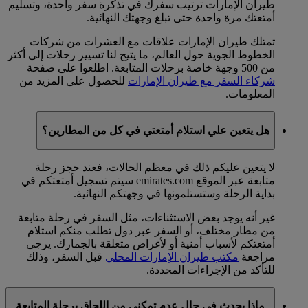
طيران الإمارات ترتيب سفرك في تذكرة سفر واحدة، وتسليم
أمتعتك مرة واحدة حتى تبلغ وجهتك النهائية.
تمتلك طيران الإمارات علاقات مع العشرات من شركات
الخطوط الجوية حول العالم، ما يتيح لنا تسيير رحلات إلى أكثر
من 500 وجهة خاصة برحلات المتابعة. اطلعوا على صفحة
شركاء السفر مع طيران الإمارات
للحصول على المزيد من
المعلومات.
هل يتعين علي استلام أمتعتي في كل من المطارين؟
لا يتعين عليكم ذلك في معظم الحالات، فعند حجز رحلة
متابعة عبر الموقع emirates.com سيتم تسجيل أمتعتكم في
بداية الرحلة وستستلمونها في وجهتكم النهائية.
غير أنه يوجد بعض الاستثناءات، مثل السفر في رحلة متابعة
من مطار مختلف، أو السفر عبر دول تطلب منكم استلام
أمتعتكم لأسباب أمنية أو لأغراض متعلقة بالجمارك. يرجى
مراجعة
مكتب طيران الإمارات المحلي
قبل السفر، وذلك
للتأكد من الإجراءات المحددة.
ماذا يحدث في حال عدم تمكني من اللحاق برحلة المتابعة