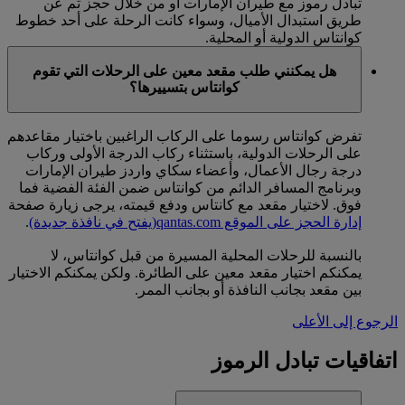
تبادل رموز مع طيران الإمارات أو من خلال حجز تم عن
طريق استبدال الأميال، وسواء كانت الرحلة على أحد خطوط
كوانتاس الدولية أو المحلية.
هل يمكنني طلب مقعد معين على الرحلات التي تقوم
كوانتاس بتسييرها؟
تفرض كوانتاس رسوما على الركاب الراغبين باختيار مقاعدهم
على الرحلات الدولية، باستثناء ركاب الدرجة الأولى وركاب
درجة رجال الأعمال، وأعضاء سكاي واردز طيران الإمارات
وبرنامج المسافر الدائم من كوانتاس ضمن الفئة الفضية فما
فوق. لاختيار مقعد مع كانتاس ودفع قيمته، يرجى زيارة صفحة
إدارة الحجز على الموقع qantas.com
(يفتح في نافذة جديدة)
.
بالنسبة للرحلات المحلية المسيرة من قبل كوانتاس، لا
يمكنكم اختيار مقعد معين على الطائرة. ولكن يمكنكم الاختيار
بين مقعد بجانب النافذة أو بجانب الممر.
الرجوع إلى الأعلى
اتفاقيات تبادل الرموز