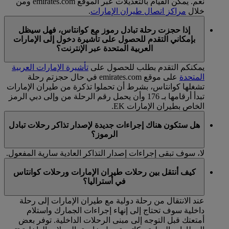
نعم. يمكن القيام بالتعديلات عبر الموقع emirates.com ومن
خلال
مراكز اتصال طيران الإمارات
.
إذا حجزت رحلة تبادل رموز مع كوانتاس، فهل سيظل
بإمكاني التقدم للحصول على تأشيرة دخول إلى الإمارات
العربية المتحدة عبر الإنترنت؟
يمكنكم التقدم بطلب للحصول على
تأشيرة الإمارات العربية
المتحدة
على موقع emirates.com في حال حجزتم رحلة
تشغلها كوانتاس، بشرط أن تحملوا تذكرة من طيران الإمارات
تبدأ أرقامها بـ 176 وأن يحمل رقم الرحلة من وإلى دبي الرمز
الخاص بطيران الإمارات EK.
هل ستكون هناك إجراءات جديدة لإصدار تذاكر رحلات تبادل
الرموز؟
لا، سوف تبقى إجراءات إصدار التذاكر العادية سارية المفعول.
كيف أنتقل بين رحلات طيران الإمارات ورحلات كوانتاس
في أستراليا؟
عند الانتقال من رحلة دولية مع طيران الإمارات إلى رحلة
داخلية سوف تحتاج إلى إنهاء إجراءات الجمارك واستلام
أمتعتك قبل التوجه إلى مبنى الرحلات الداخلية. توفر بعض