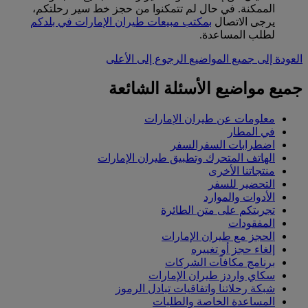
الممكنة. في حال لم تتمكنوا من حجز خط سير رحلتكم،
يرجى الاتصال
بمكتب مبيعات طيران الإمارات في بلدكم
لطلب المساعدة.
العودة إلى جميع المواضيع
الرجوع إلى الأعلى
جميع مواضيع الأسئلة الشائعة
معلومات عن طيران الإمارات
في المطار
اضطرابات السفرالسفر
الهاتف المتحرك وتطبيق طيران الإمارات
منتجاتنا الأخرى
التحضير للسفر
الأدوات والموارد
تجربتكم على متن الطائرة
المفقودات
الحجز مع طيران الإمارات
إلغاء حجز أو تغييره
برنامج مكافآت الشركات
سكاي واردز طيران الإمارات
شبكة رحلاتنا واتفاقيات تبادل الرموز
المساعدة الخاصة والطلبات