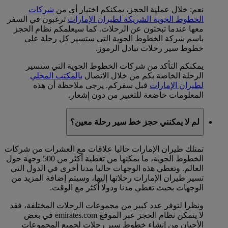
نعم: خلال عملية الحجز، يمكنكم اختيار أي من
شركات
الخطوط الجوية الشريكة لطيران الإمارات
ترغبون في السفر
معها عندما تبحثون عن الرحلات. كما سيعلمكم نظام الحجز
باسم شركة الخطوط الجوية التي ستسير كل رحلة على
خطوط سير رحلات تبادل الرموز.
يمكنكم التأكد من شركات الخطوط الجوية التي ستسير
الرحلة الخاصة بكم من خلال الاتصال
بالمكتب المحلي
لطيران الإمارات
قبل سفركم. يرجى ملاحظة أن هذه
المعلومات خاضعة للتغيير من دون إشعار.
لم لا يمكنني حجز خط سير رحلة معين؟
تمتلك طيران الإمارات حاليا علاقات مع العشرات من شركات
الخطوط الجوية، ما يمكنها من تغطية أكثر من 500 وجهة حول
العالم. وتغطي هذه الوجهات حاليا مدنا أخرى في الدول التي
تسير طيران الإمارات رحلاتها إليها، وسيتم إضافة المزيد من
الوجهات بحيث تغطي مدنا ودولا أكثر مع الوقت.
ونظرا لتوفر عدد كبير من مجموعات الرحلات المختلفة، فقد
لا يتمكن نظام الحجز عبر الموقع emirates.com في بعض
الأحيان من إنشاء خطوط سير رحلات لجميع المجموعات