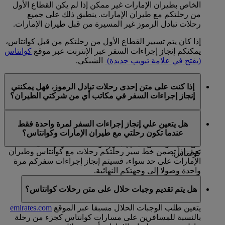
الخاص بطيران الإمارات غير ممكن إذا لم يكن القطاع الأول
من رحلتكم مع طيران الإمارات. ينطبق ذلك على جميع
رحلات تبادل الرموز غير المسيرة من قبل طيران الإمارات.
إذا كان يتم تسيير القطاع الأول من رحلتكم من قبل كوانتاس،
يمكنكم إنجاز إجراءات السفر عبر الإنترنت عبر موقع
كوانتاس
(يفتح في علامة تبويب جديدة)
الشبكي.
إذا كنت على متن إحدى رحلات تبادل الرموز، فهل يمكنني
إنجاز إجراءات السفر في مكاتب أي من شركتي الطيران؟
لا، إذا كنتم مسافرين على متن رحلة يتم تسييرها من قبل
هل يتعين علي إنجاز إجراءات السفر لمرة واحدة فقط
طيران الإمارات فيتعين عليكم إنجاز إجراءات السفر لدى
عندما تكون رحلتي مع طيران الإمارات وكوانتاس؟
مكتب طيران الإمارات، أما بالنسبة للرحلات التي يتم تسييرها
من قبل كوانتاس فيتم إنجاز إجراءات السفر لها لدى مكاتب
نعم. إذا تضمن خط سير رحلتكم رحلات مع كوانتاس وطيران
كوانتاس.
الإمارات على حد سواء، فسيتم إنجاز إجراءات سفركم مرة
واحدة وصولا إلى وجهتكم النهائية.
هل يتم تقديم وجبات حلال على متن رحلات كوانتاس؟
يتعين طلب الوجبات الحلال مسبقا عبر الموقع
emirates.com
بالنسبة للمسافرين على مسارات كوانتاس كجزء من رحلة