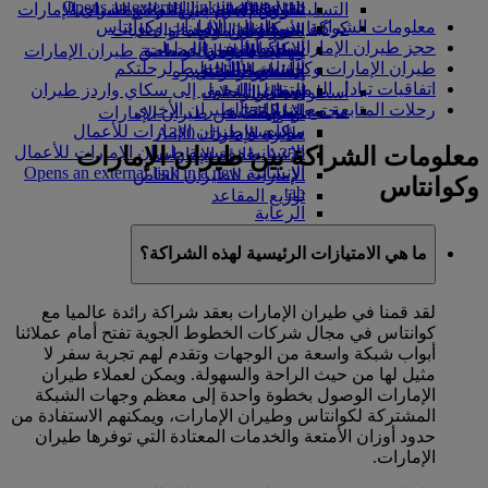
Opens an external link in a new tab
in a new tab
التسلية للأطفال
السوق الحرة
تجربتكم على متن الطائرة
تناول الطعام في الدرجة السياحية
السفر لأصحاب الهمم مع طيران الإمارات
معلومات الشراكة بين طيران الإمارات وكوانتاس
كوكبنا
شركاؤنا
الممتازة
متجرنا الرسمي
الأدوات والموارد
الترفيه عن الأطفال
المساعدة الخاصة والطلبات
حجز طيران الإمارات وكوانتاس
سكاي واردز رايل
الاستدامة في العمليات
ألعاب الأطفال
وجبات الدرجة السياحية
الهاتف المتحرك وتطبيق طيران الإمارات
طيران الإمارات وكوانتاس - التخطيط لرحلتكم
حاسبة الأميال
السياسة البيئية
المشروبات
أنشطة للأطفال
إلغاء حجز أو تغييره
اتفاقيات تبادل الرموز
التقارير البيئية
تسجيل الدخول إلى سكاي واردز طيران
أسطول طائراتنا
تعطل الرحلات
رحلات المتابعة مع شركات الطيران الأخرى
الإمارات
مجتمعاتنا المحلية
بوينج 777
معلومات عن طيران الإمارات
سكاي واردز+
مؤسسة طيران الإمارات للأعمال
طائرة الإمارات A380
معلومات الشراكة بين طيران الإمارات
الإنسانية
مؤسسة طيران الإمارات للأعمال
A350 طائرة الإمارات
الإنسانية Opens an external link in a new
الإمارات للطيران الخاص
وكوانتاس
tab
توزيع المقاعد
الرعاية
ما هي الامتيازات الرئيسية لهذه الشراكة؟
لقد قمنا في طيران الإمارات بعقد شراكة رائدة عالميا مع
كوانتاس في مجال شركات الخطوط الجوية تفتح أمام عملائنا
أبواب شبكة واسعة من الوجهات وتقدم لهم تجربة سفر لا
مثيل لها من حيث الراحة والسهولة. ويمكن لعملاء طيران
الإمارات الوصول بخطوة واحدة إلى معظم وجهات الشبكة
المشتركة لكوانتاس وطيران الإمارات، ويمكنهم الاستفادة من
حدود أوزان الأمتعة والخدمات المعتادة التي توفرها طيران
الإمارات.