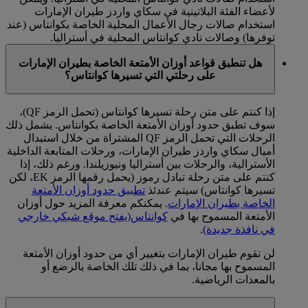
لأعضاء الفئة البلاتينية في سكاي واردز طيران الإمارات
استخدام صالات رجال الأعمال المحلية الخاصة بكوانتاس (عند
توفرها) وصالات نادي كوانتاس المحلية في أستراليا.
هل تنطبق قواعد أوزان الأمتعة الخاصة بطيران الإمارات
على رحلتي التي تسيرها كوانتاس؟
إذا كنتم على متن رحلة تسيرها كوانتاس (تحمل الرمز QF)،
سوف تطبق حدود أوزان الأمتعة الخاصة بكوانتاس. يشمل ذلك
الرحلات التي تحمل الرمز QF المشتراة من خلال استبدال
أميال سكاي واردز طيران الإمارات، ورحلات المتابعة الداخلية
الأسترالية، والرحلات بين أستراليا ونيوزيلندا. ورغم ذلك، إذا
كنتم على متن رحلة تبادل رموز (يحمل رقمها الرمز EK، لكن
تسيرها كوانتاس) سيتم عندئذ
تطبيق حدود أوزان الأمتعة
الخاصة بطيران الإمارات
. يمكنكم معرفة المزيد حول أوزان
الأمتعة المسموح بها في
كوانتاس
(يفتح موقع شبكي خارجي
في نافذة جديدة)
.
لن تقوم طيران الإمارات بتغيير أي من حدود أوزان الأمتعة
المسموح بها مجانا، بما في ذلك تلك الخاصة بالرضع أو
بالمعدات الرياضية.