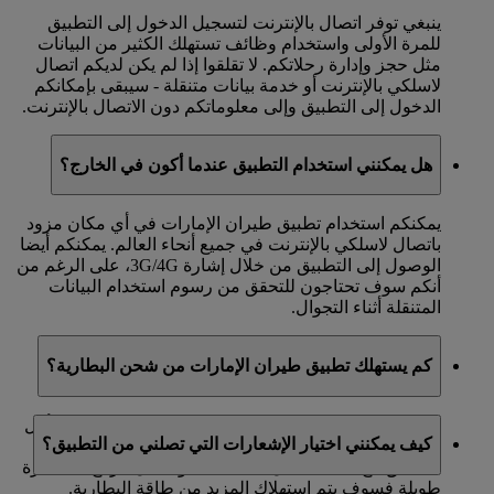
ينبغي توفر اتصال بالإنترنت لتسجيل الدخول إلى التطبيق
للمرة الأولى واستخدام وظائف تستهلك الكثير من البيانات
مثل حجز وإدارة رحلاتكم. لا تقلقوا إذا لم يكن لديكم اتصال
لاسلكي بالإنترنت أو خدمة بيانات متنقلة - سيبقى بإمكانكم
الدخول إلى التطبيق وإلى معلوماتكم دون الاتصال بالإنترنت.
هل يمكنني استخدام التطبيق عندما أكون في الخارج؟
يمكنكم استخدام تطبيق طيران الإمارات في أي مكان مزود
باتصال لاسلكي بالإنترنت في جميع أنحاء العالم. يمكنكم أيضا
الوصول إلى التطبيق من خلال إشارة 3G/4G، على الرغم من
أنكم سوف تحتاجون للتحقق من رسوم استخدام البيانات
المتنقلة أثناء التجوال.
كم يستهلك تطبيق طيران الإمارات من شحن البطارية؟
لقد قمنا بتصميم معظم الإشعارات والوظائف لاستخدام أقل
كيف يمكنني اختيار الإشعارات التي تصلني من التطبيق؟
قدر ممكن من طاقة البطارية، ولكن إذا كنتم تستخدمون
التطبيق مع بيانات الجيل الثالث 3G أو الجيل الرابع 4G لفترة
طويلة فسوف يتم استهلاك المزيد من طاقة البطارية.