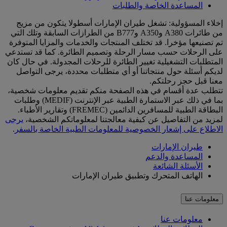
المساعدة الخاصة والطلبات
إخلاء المسؤولية: تشغل طيران الإمارات أسطولا يتكون من مزيج
من طائرات A380 وA350 وB777 من الطرازات السابقة وتلك التي
تم تصنيعها مؤخرا. قد تختلف المنتجات والخدمات والمزايا المتوفرة
على الرحلات حسب مسار الرحلة وتصميم الطائرة. كما قد تستدعي
المتطلبات التشغيلية تغيير الطائرة للرحلات المجدولة. في حال كان
لديكم أسئلة حول منتجاتنا أو أي متطلبات محددة، يرجى التواصل
معنا قبل حجز رحلتكم.
تتطلب عدة أقسام في هذه الصفحة منكم تقديم معلومات شخصية،
بما في ذلك عبر الاستمارة الطبية عبر الإنترنت (MEDIF) وطلبات
البطاقة الطبية للمسافرين الدائمين (FREMEC) وتقارير الأطباء.
لمزيد من التفاصيل عن كيفية معالجتنا لمعلوماتكم الشخصية،
يرجى
الاطلاع على إشعار الخصوصية للمعلومات الطبية الخاصة بالسفر
.
طيران الإمارات
المساعدة والدعم
الأسئلة الشائعة
الهاتف المتحرك وتطبيق طيران الإمارات
معلومات عنا
معلومات عنا