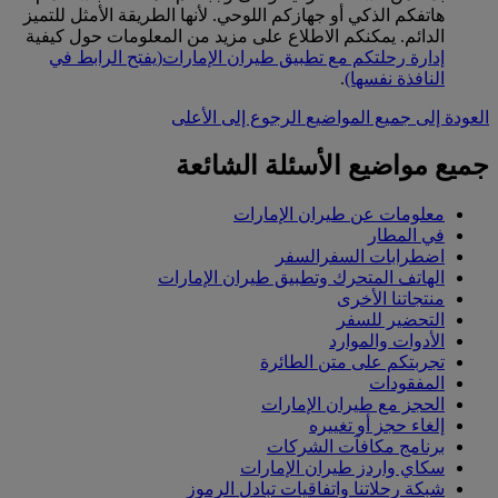
هاتفكم الذكي أو جهازكم اللوحي. لأنها الطريقة الأمثل للتميز
الدائم. يمكنكم الاطلاع على مزيد من المعلومات حول كيفية
إدارة رحلتكم مع تطبيق طيران الإمارات
(يفتح الرابط في
النافذة نفسها)
.
العودة إلى جميع المواضيع
الرجوع إلى الأعلى
جميع مواضيع الأسئلة الشائعة
معلومات عن طيران الإمارات
في المطار
اضطرابات السفرالسفر
الهاتف المتحرك وتطبيق طيران الإمارات
منتجاتنا الأخرى
التحضير للسفر
الأدوات والموارد
تجربتكم على متن الطائرة
المفقودات
الحجز مع طيران الإمارات
إلغاء حجز أو تغييره
برنامج مكافآت الشركات
سكاي واردز طيران الإمارات
شبكة رحلاتنا واتفاقيات تبادل الرموز