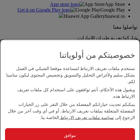
App Store
App Store
Google Play
Google Play
Huawei App Gallery
huawai os
تواصلوا معنا
شاركوا تجربة طيران الإمارات.
خصوصيتكم من أولوياتنا
نستخدم ملفات تعريف الارتباط لمساعدة موقعنا الشبكي في العمل
بشكل سليم ولأغراض التحليل والتسويق وتخصيص المحتوى ليكون مناسبا
لكم.
وبقبول هذه الأحكام، أنتم توافقون على استخدام كل ملفات تعريف
بيان إمكانية الدخول
الارتباط هذه.
اتصل بنا
يمكنكم تحديث خياراتكم المفضلة من خلال النقر على زر الخيارات
سياسة الخصوصية
المفضلة المتعلقة بملفات تعريف الارتباط، أو في أي وقت آخر من خلال
الشروط والأحكام
الرجوع إلى
سياسة ملفات تعريف الارتباط
الخاصة بنا.
سياسة ملفات تعريف الارتباط
الأمن الإلكتروني
بيان الشفافية بموجب قانون مكافحة العبودية الحديثة
موافق
خريطة الموقع