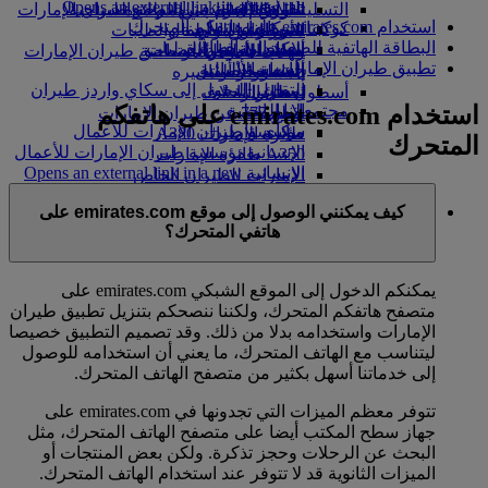
Opens an external link in a new tab
in a new tab
التسلية للأطفال
السوق الحرة
تجربتكم على متن الطائرة
تناول الطعام في الدرجة السياحية
السفر لأصحاب الهمم مع طيران الإمارات
استخدام emirates.com على هاتفكم المتحرك
كوكبنا
شركاؤنا
الممتازة
متجرنا الرسمي
الأدوات والموارد
الترفيه عن الأطفال
المساعدة الخاصة والطلبات
البطاقة الهاتفية للصعود إلى الطائرة
سكاي واردز رايل
الاستدامة في العمليات
ألعاب الأطفال
وجبات الدرجة السياحية
الهاتف المتحرك وتطبيق طيران الإمارات
تطبيق طيران الإمارات
حاسبة الأميال
السياسة البيئية
المشروبات
أنشطة للأطفال
إلغاء حجز أو تغييره
التقارير البيئية
تسجيل الدخول إلى سكاي واردز طيران
أسطول طائراتنا
تعطل الرحلات
استخدام emirates.com على هاتفكم
الإمارات
مجتمعاتنا المحلية
بوينج 777
معلومات عن طيران الإمارات
سكاي واردز+
مؤسسة طيران الإمارات للأعمال
طائرة الإمارات A380
المتحرك
الإنسانية
مؤسسة طيران الإمارات للأعمال
A350 طائرة الإمارات
الإنسانية Opens an external link in a new
الإمارات للطيران الخاص
tab
توزيع المقاعد
كيف يمكنني الوصول إلى موقع emirates.com على
الرعاية
هاتفي المتحرك؟
يمكنكم الدخول إلى الموقع الشبكي emirates.com على
متصفح هاتفكم المتحرك، ولكننا ننصحكم بتنزيل تطبيق طيران
الإمارات واستخدامه بدلا من ذلك. وقد تصميم التطبيق خصيصا
ليتناسب مع الهاتف المتحرك، ما يعني أن استخدامه للوصول
إلى خدماتنا أسهل بكثير من متصفح الهاتف المتحرك.
تتوفر معظم الميزات التي تجدونها في emirates.com على
جهاز سطح المكتب أيضا على متصفح الهاتف المتحرك، مثل
البحث عن الرحلات وحجز تذكرة. ولكن بعض المنتجات أو
الميزات الثانوية قد لا تتوفر عند استخدام الهاتف المتحرك.