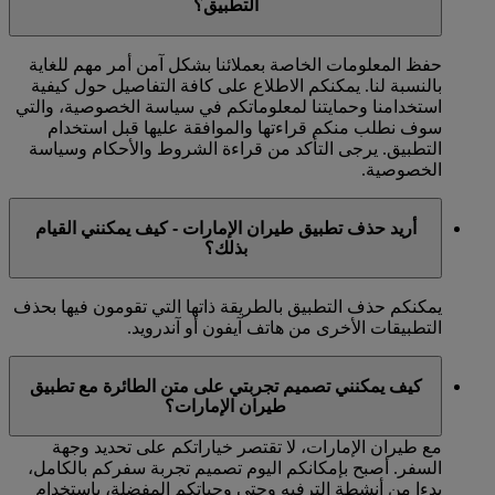
التطبيق؟
حفظ المعلومات الخاصة بعملائنا بشكل آمن أمر مهم للغاية
بالنسبة لنا. يمكنكم الاطلاع على كافة التفاصيل حول كيفية
استخدامنا وحمايتنا لمعلوماتكم في سياسة الخصوصية، والتي
سوف نطلب منكم قراءتها والموافقة عليها قبل استخدام
التطبيق. يرجى التأكد من قراءة الشروط والأحكام وسياسة
الخصوصية.
أريد حذف تطبيق طيران الإمارات - كيف يمكنني القيام
بذلك؟
يمكنكم حذف التطبيق بالطريقة ذاتها التي تقومون فيها بحذف
التطبيقات الأخرى من هاتف آيفون أو آندرويد.
كيف يمكنني تصميم تجربتي على متن الطائرة مع تطبيق
طيران الإمارات؟
مع طيران الإمارات، لا تقتصر خياراتكم على تحديد وجهة
السفر. أصبح بإمكانكم اليوم تصميم تجربة سفركم بالكامل،
بدءا من أنشطة الترفيه وحتى وجباتكم المفضلة، باستخدام