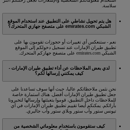
استخدام معلوماتكم الشخصية والإشعارات لجعل رحلتكم أكثر
سلاسة.
هل يتم تحويل نشاطي على التطبيق عند استخدام الموقع
الشبكي emirates.com على متصفح جهازي المتحرك؟
نعم - ستنعكس أي تغييرات أو حجوزات تقومون بها على
تطبيق طيران الإمارات عند تسجيل دخولكم إلى الموقع
الشبكي emirates.com على متصفح جهازكم المتحرك.
لدي بعض الملاحظات عن أداء تطبيق طيران الإمارات -
كيف يمكنني إرسالها لكم؟
نحن نثمن ملاحظاتكم عاليا، حيث أنها سوف تساعدنا على
جعل تطبيق طيران الإمارات أفضل. هناك استمارة خاصة
للملاحظات داخل التطبيق، قوموا بتعبئتها وإرسالها لتخبرونا
بآرائكم. يمكنكم أيضا تقييم تطبيق طيران الإمارات في آي
تيونس ستور وآب ستور وبلاي ستور وآب جاليري.
كيف ستقومون باستخدام معلوماتي الشخصية من