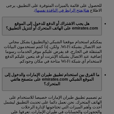
للحصول على قائمة بالميزات المتوفرة على التطبيق، يرجى
الاطلاع
هنا
(يفتح الرابط في النافذة نفسها)
.
هل يجب الاشتراك أو الدفع للدخول إلى الموقع
emirates.com على الهاتف المتحرك أو لتنزيل التطبيق؟
يمكنكم استخدام موقعنا الشبكي (والتطبيق) بشكل مجاني
عند الاتصال بشبكة Wi-Fi. ولكن، إذا كنتم تستخدمون البيانات
المتنقلة في الخارج، قد يفرض عليكم موفر الخدمات رسوما
إضافية عند الاتصال بشبكة الإنترنت أو قد يتعين عليكم الدفع
لاستخدام أي شبكة Wi-Fi متاحة في مكان وجودكم.
ما الفرق بين استخدام تطبيق طيران الإمارات والدخول إلى
الموقع الشبكي emirates.com على متصفح هاتفي
المتحرك؟
تم تصميم تطبيق طيران الإمارات خصيصا للاستخدام على
الهاتف المتحرك. نحن نعمل دائما على تحديث التطبيق ليشمل
أحدث وأهم الميزات التي تحتاجونها لإدارة الرحلات
والحجوزات والحسابات في طيران الإمارات. تعرفوا على