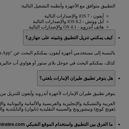
التطبيق متوافق مع الأجهزة وأنظمة التشغيل التالية:
آيفون - iOS 7 والإصدارات التالية
آبل ووتش - iOS 8.2 والإصدارات التالية
هاتف أندرويد - OS 4.1 والإصدارات التالية
كيف يمكنني تنزيل التطبيق وتثبيته على جهازي؟
بالنسبة إلى مستخدمي أجهزة آيفون، يمكنكم البحث عن "Emirates App" في متجر آي تيونز ستور على جهازكم، إما في المتصفح أو في متجر آب ستور.
كذلك، يمكنكم البحث في جوجل بلاي ستور أو هواوي آب جاليري
هل يتوفر تطبيق طيران الإمارات بلغتي؟
يتوفر تطبيق طيران الإمارات لأجهزة آندرويد وآيفون للتنزيل من آب ستو
العربية والتشيكية والإنجليزية والفرنسية والألمانية واليونانية والإ
(هونج كونج) وتيشورونج والصينية التقليدية (تايوان) والتايلندية وال
ما الفرق بين التطبيق واستخدام الموقع الشبكي emirates.com على هاتفي المتحرك؟