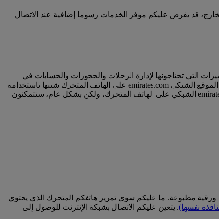
كن، إذا كنتم تستخدمون البيانات المتنقلة في الخارج، قد يفرض عليكم موفر الخدمات رسوما إضافية عند الاتصال
زات التي تحتاجونها لإدارة الرحلات والحجوزات والحسابات في
. يعد استخدام الموقع الشبكي emirates.com على الهاتف المتحرك شبيها باستخدامه
على جهاز سطح المكتب، بصرف النظر عن بعض الاختلافات الطفيفة في التوافق. وقد تختلف بعض الميزات بين التطبيق وموقع emirates.com الشبكي على الهاتف المتحرك، ولكن بشكل عام، ستتمكنون
ات ورقية مطبوعة. ما عليكم سوى تمرير هاتفكم المتحرك الذي يحتوي
نافذة نفسها)
. يتعين عليكم الاتصال بشبكة الإنترنت للوصول إلى