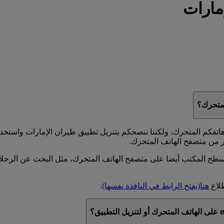
مارات
 الموقع الشبكي emirates.com على متصفح هاتفكم المتحرك، ولكننا ننصحكم بتنزيل تطبيق طي
ر من متصفح الهاتف المتحرك.
يزات التي تجدونها في emirates.com على جهاز سطح المكتب أيضا على متصفح الهاتف المتحرك، م
طلاع
هنا
(يفتح الرابط في النافذة نفسها)
.