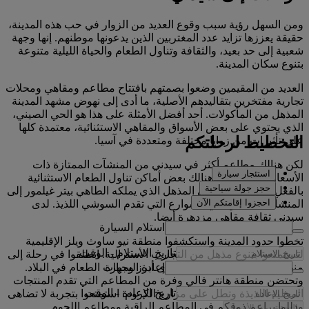
ومن السهل رؤية سبب وقوع العديد من الزوار في حب هذه المدينة،
حقيقة يعززها تزايد عدد المغتربين الذين يدعونها موطنهم. إنها وجهة
شعبية إلى حد بعيد، والثقافة وتناول الطعام والحياة الليلية متنوعة
بتنوع سكان المدينة.
العديد من المقيمين وضعوا بصمتهم بافتتاح مطاعم ومقاهي ومحلات
تجارية مفتخرين بتقاليدهم الأصلية، ما أدى إلى نهوض مشهد المدينة
المذهل من المأكولات. أحد أفضل الأمثلة على هذا هو الحي الصيني،
الذي يحتوي على بعض الأسواق والمقاهي الاستثنائية، معتمدة كلها
التخطيط لرحلتكم
على تأثيرات من زوايا مختلفة ومتعددة في آسيا.
لكن هنالك مطاعم أكثر في سيدني من المنشآت الممتازة ذات
استئجار سيارة
الأسعار المنخفضة. وهنالك بعض أماكن تناول الطعام الاستثنائية
حجز جولة سياحية
بالفعل، من مطعم كواي المذهل الذي يملكه الطاهي بيتر غيلمور إلى
احجزوا إقامتكم الآن
المنشآت الصغيرة في الشوارع التي تقدم السوشي اللذيذ. لدى
سيدني ثقافة مقاهي مزدهرة أيضا.
استلام السيارة
تخطوا حدود المدينة واستكشفوا منطقة نيو ساوث ويلز الإقليمية
تاريخ الاستلام
-
الوقت
لتستمتعوا بتنوع مذهل من التجارب الأسترالية. انطلقوا في رحلة إلى
إعادة السيارة
منطقة هانتر فالي، التي تعد إحدى أبرز وجهات الطعام في البلاد.
وتحتضن منطقة هانتر فالي وفرة من المطاعم التي تقدم المنتجات
تاريخ الإعادة
-
الوقت
المحلية اللذيذة وتطل على مزارع الكروم. استمتعوا بتجربة لا تضاهى
ودللوا براعم ذوقكم في المطاعم الراقية ومطاعم اللحوم
التحقق من الأسعار