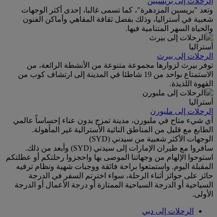
الرحلات إلى بريسبين
وتعد "بريسبن المزدهرة"، كما تسمى غالبا، إحدى أكثر الوجهات
شعبية في أستراليا، وذلك بفضل ثقافة المقاهي وأماكن الفنون
والحياة السهر المتنامية فيها.
أستراليا
الرحلات إلى بيرث
توفر بيرث لزوارها مجموعة متنوعة من الأنشطة الرائعة، من
الاستمتاع بواحد من 19 شاطئا في المدينة إلى ارتشاف كوب من
القهوة اللذيذة.
أستراليا
الرحلات إلى ملبورن
أي شيء متاح في ملبورن، مدينة تمزج بدون عناء إحساساً عالمي
الطابع مع قليل من المناطق النائية الأسترالية غير المأهولة.
الوجهات الأكثر شعبية من سيدني (SYD)
سافروا مع طيران الإمارات إلى سيدني (SYD) وأبعد من ذلك.
استوحوا الإلهام من وجهاتنا الموصى بها واحجزوا رحلتكم أو عطلتكم
المقبلة اليوم. واستمتعوا براحة فائقة ووجبات شهية ونظام ترفيه
حائز على جوائز أثناء الرحلة، سواء اخترتم السفر في الدرجة
السياحية أو الدرجة السياحية الممتازة أو درجة الأعمال أو الدرجة
الأولى.
الرحلات إلى دبي