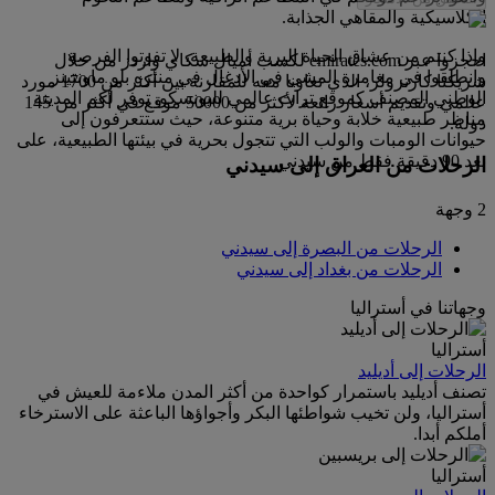
الكلاسيكية والمقاهي الجذابة.
وإذا كنتم من عشاق الحياة البرية والطبيعة، لا تفوتوا الفرصة
احجزوا عبر emirates.com لكسب أميال سكاي واردز من خلال
وانطلقوا في مغامرة المشي في الأدغال في منتزه بلو ماونتينز
شريكنا كارترولر، الذي تعاونا معه للمقارنة بين أكثر من 1700 مورد
الوطني المصنف كموقع تراث عالمي لليونسكو. توفر لكم المدينة
عالمي وتقديم أسعار رائعة لأكثر من 50000 موقع في أكثر من 145
مناظر طبيعية خلابة وحياة برية متنوعة، حيث ستتعرفون إلى
دولة.
حيوانات الومبات والولب التي تتجول بحرية في بيئتها الطبيعية، على
بعد 90 دقيقة فقط من سيدني.
الرحلات من العراق إلى سيدني
2 وجهة
الرحلات من البصرة إلى سيدني
الرحلات من بغداد إلى سيدني
وجهاتنا في أستراليا
أستراليا
الرحلات إلى أديليد
تصنف أديليد باستمرار كواحدة من أكثر المدن ملاءمة للعيش في
أستراليا، ولن تخيب شواطئها البكر وأجواؤها الباعثة على الاسترخاء
أملكم أبدا.
أستراليا