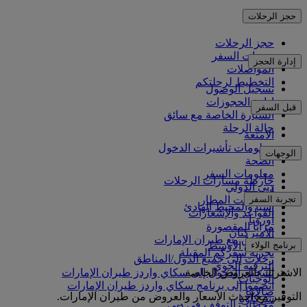
حجز الرحلات
حجز الرحلات
خدمات السفر
إدارة الحجز
المواصلات
التخطيط لرحلتكم
تسجيل الوصول
إدارة الحجوزات
قبل السفر
السيارة الخاصة مع سائق
حالة الرحلة
الأمتعة
معلومات تأشيرات الدخول
الوجهات
الصحة
معلومات السفر
خارطة مسارات الرحلات
دبي الدولي
أفريقيا
تجربة السفر
مواصلات المطار
آسيا والمحيط الهادئ
القواعد والإشعارات
أوروبا
مزايا المقصورة
الأميركتان
التسوق مع طيران الإمارات
برنامج الولاء
الشرق الأوسط
تجربة سفركم المقبلة
رحلات إلى جميع الدول/المناطق
الترفيه الجوي
الاشتراك بالعروض الخاصة
تسجيل الدخول إلى سكاي واردز طيران الإمارات
الوجبات
انضموا إلى برنامج سكاي واردز طيران الإمارات
صالاتنا
التوفير مع أحدث الأسعار والعروض من طيران الإمارات.
شركاؤنا
محطات التوقف في دبي