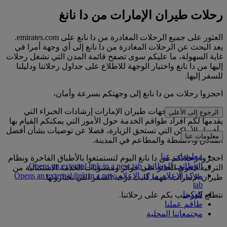
رحلات طيران الإمارات من دا نانغ
العثور على جميع الرحلات المغادرة من دا نانغ على emirates.com.
يعد البحث عن الرحلات المغادرة من دا نانغ إلى أي وجهة أمرا في
غاية السهولة، ما عليكم سوى تصفح قائمة المدن التي نشغل رحلات
إليها من دا نانغ واختيار الوجهة للاطلاع على جداول رحلاتنا ودليلنا
للسفر إليها.
احجزوا رحلات من دا نانغ إلى وجهتكم بسرعة وأمان،
ويوفر لكم دليل وجهات طيران الإمارات إرشادات الخبراء التي
الرجوع إلى الأعلى
يقدمها لكم أفراد طواقم الخدمة حول الأمور التي يمكنكم القيام بها
وأفضل الأماكن التي تستحق الزيارة، فضلا عن توصيات بشأن أفضل
معلومات عنا
الفنادق والأنشطة والمطاعم في المدينة.
معلومات عنا
احجزوا رحلاتكم من دا نانغ اليوم لتستمتعوا بالأطباق الفاخرة ونظام
الوظائف
الوظائف Opens an external link in a new tab
الترفيه الجوي الحائز على جوائز ومستويات الخدمة الاستثنائية من
مركز الإعلام
مركز الإعلام Opens an external link in a new
طيران الإمارات، مهما كانت درجة السفر التي تختارونها.
tab
كوكبنا
نتطلع للترحيب بكم على رحلاتنا.
طاقم عملنا
مجتمعاتنا المحلية