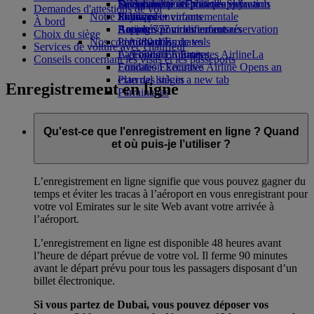
Boissons
Divertissements pour les enfants
La durabilité en pratique
Se connecter à Emirates Skywards
Téléphone portable et l'application
Demandes d'attestions de vol
Notre flotte
Jouets pour enfants
Politique environnementale
Skywards+
Emirates
À bord
Boeing 777
Activités pour les enfants
Rapports environnementaux
Annuler ou modifier une réservation
Choix du siège
Nos communautés
L’A380 d’Emirates
Perturbations de vols
Services de voiture avec chauffeur
L’A350 d’Emirates
La Fondation Emirates Airline
À propos d’Emirates
La
Conseils concernant les visas et les passeports
Emirates Executive
Fondation Emirates Airline Opens an
Plan des sièges
external link in a new tab
Enregistrement en ligne
Parrainages
Qu'est-ce que l'enregistrement en ligne ? Quand
et où puis-je l’utiliser ?
L’enregistrement en ligne signifie que vous pouvez gagner du
temps et éviter les tracas à l’aéroport en vous enregistrant pour
votre vol Emirates sur le site Web avant votre arrivée à
l’aéroport.
L’enregistrement en ligne est disponible 48 heures avant
l’heure de départ prévue de votre vol. Il ferme 90 minutes
avant le départ prévu pour tous les passagers disposant d’un
billet électronique.
Si vous partez de Dubai, vous pouvez déposer vos