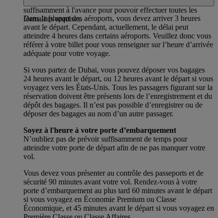
vous enregistrer au comptoir Emirates, en arrivant
suffisamment à l'avance pour pouvoir effectuer toutes les
Dans la plupart des aéroports, vous devez arriver 3 heures
formalités requises.
avant le départ. Cependant, actuellement, le délai peut
atteindre 4 heures dans certains aéroports. Veuillez donc vous
référer à votre billet pour vous renseigner sur l’heure d’arrivée
adéquate pour votre voyage.
Si vous partez de Dubai, vous pouvez déposer vos bagages
24 heures avant le départ, ou 12 heures avant le départ si vous
voyagez vers les États-Unis. Tous les passagers figurant sur la
réservation doivent être présents lors de l’enregistrement et du
dépôt des bagages. Il n’est pas possible d’enregistrer ou de
déposer des bagages au nom d’un autre passager.
Soyez à l'heure à votre porte d’embarquement
N’oubliez pas de prévoir suffisamment de temps pour
atteindre votre porte de départ afin de ne pas manquer votre
vol.
Vous devez vous présenter au contrôle des passeports et de
sécurité 90 minutes avant votre vol. Rendez-vous à votre
porte d’embarquement au plus tard 60 minutes avant le départ
si vous voyagez en Économie Premium ou Classe
Économique, et 45 minutes avant le départ si vous voyagez en
Première Classe ou Classe Affaires.