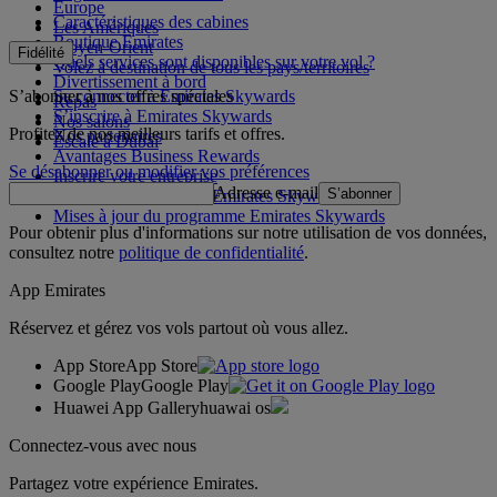
Europe
Caractéristiques des cabines
Les Amériques
Boutique Emirates
Moyen-Orient
Fidélité
Quels services sont disponibles sur votre vol ?
Volez à destination de tous les pays/territoires
Divertissement à bord
S’abonner à nos offres spéciales
Se connecter à Emirates Skywards
Repas
S’inscrire à Emirates Skywards
Nos salons
Profitez de nos meilleurs tarifs et offres.
Nos partenaires
Escale à Dubai
Avantages Business Rewards
Se désabonner ou modifier vos préférences
Inscrire votre entreprise
Adresse e-mail
S’abonner
Règles du programme Emirates Skywards
Mises à jour du programme Emirates Skywards
Pour obtenir plus d'informations sur notre utilisation de vos données,
consultez notre
politique de confidentialité
.
App Emirates
Réservez et gérez vos vols partout où vous allez.
App Store
App Store
Google Play
Google Play
Huawei App Gallery
huawai os
Connectez-vous avec nous
Partagez votre expérience Emirates.