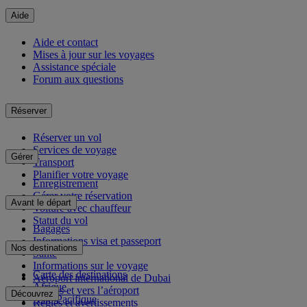
Aide
Aide et contact
Mises à jour sur les voyages
Assistance spéciale
Forum aux questions
Réserver
Réserver un vol
Services de voyage
Gérer
Transport
Planifier votre voyage
Enregistrement
Gérer votre réservation
Avant le départ
Voiture avec chauffeur
Statut du vol
Bagages
Informations visa et passeport
Nos destinations
Santé
Informations sur le voyage
Carte des destinations
Aéroport international de Dubai
Afrique
Depuis et vers l’aéroport
Découvrez
Asie-Pacifique
Règles et avertissements