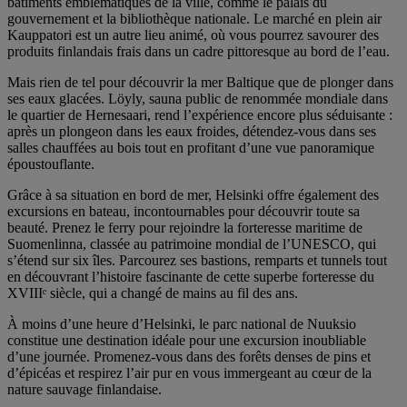
bâtiments emblématiques de la ville, comme le palais du
gouvernement et la bibliothèque nationale. Le marché en plein air
Kauppatori est un autre lieu animé, où vous pourrez savourer des
produits finlandais frais dans un cadre pittoresque au bord de l’eau.
Mais rien de tel pour découvrir la mer Baltique que de plonger dans
ses eaux glacées. Löyly, sauna public de renommée mondiale dans
le quartier de Hernesaari, rend l’expérience encore plus séduisante :
après un plongeon dans les eaux froides, détendez-vous dans ses
salles chauffées au bois tout en profitant d’une vue panoramique
époustouflante.
Grâce à sa situation en bord de mer, Helsinki offre également des
excursions en bateau, incontournables pour découvrir toute sa
beauté. Prenez le ferry pour rejoindre la forteresse maritime de
Suomenlinna, classée au patrimoine mondial de l’UNESCO, qui
s’étend sur six îles. Parcourez ses bastions, remparts et tunnels tout
en découvrant l’histoire fascinante de cette superbe forteresse du
XVIIIᵉ siècle, qui a changé de mains au fil des ans.
À moins d’une heure d’Helsinki, le parc national de Nuuksio
constitue une destination idéale pour une excursion inoubliable
d’une journée. Promenez-vous dans des forêts denses de pins et
d’épicéas et respirez l’air pur en vous immergeant au cœur de la
nature sauvage finlandaise.