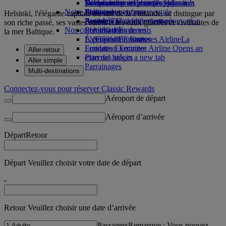
Boissons
Divertissements pour les enfants
La durabilité en pratique
Se connecter à Emirates Skywards
Téléphone portable et l'application
Notre flotte
Jouets pour enfants
Politique environnementale
Skywards+
Emirates
Helsinki, l'élégante capitale du sud de la Finlande, se distingue par
Boeing 777
Activités pour les enfants
Rapports environnementaux
Annuler ou modifier une réservation
son riche passé, ses vastes forêts et les eaux glacées et vivifiantes de
Nos communautés
L’A380 d’Emirates
Perturbations de vols
la mer Baltique.
L’A350 d’Emirates
La Fondation Emirates Airline
À propos d’Emirates
La
Emirates Executive
Fondation Emirates Airline Opens an
Aller-retour
Plan des sièges
external link in a new tab
Aller simple
Parrainages
Multi-destinations
Connectez-vous pour réserver Classic Rewards
Aéroport de départ
Aéroport d’arrivée
Départ
Retour
Départ Veuillez choisir votre date de départ
-
Retour Veuillez choisir une date d’arrivée
Passagers
Remarque : Vous pouvez