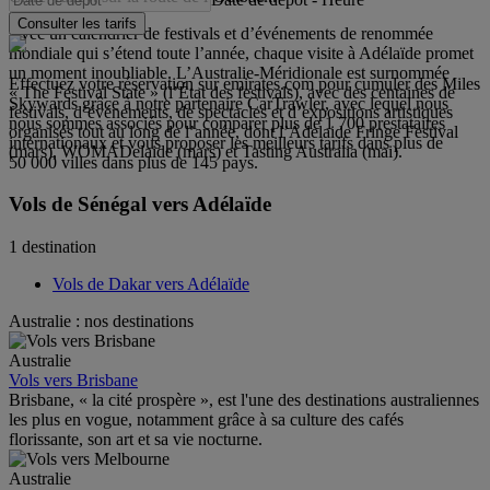
Consulter les tarifs
Avec un calendrier de festivals et d’événements de renommée
mondiale qui s’étend toute l’année, chaque visite à Adélaïde promet
un moment inoubliable. L’Australie-Méridionale est surnommée
Effectuez votre réservation sur emirates.com pour cumuler des Miles
« The Festival State » (l’État des festivals), avec des centaines de
Skywards grâce à notre partenaire CarTrawler, avec lequel nous
festivals, d’événements, de spectacles et d’expositions artistiques
nous sommes associés pour comparer plus de 1 700 prestataires
organisés tout au long de l’année, dont l’Adelaide Fringe Festival
internationaux et vous proposer les meilleurs tarifs dans plus de
(mars), WOMADelaide (mars) et Tasting Australia (mai).
50 000 villes dans plus de 145 pays.
Vols de Sénégal vers Adélaïde
1 destination
Vols de Dakar vers Adélaïde
Australie : nos destinations
Australie
Vols vers Brisbane
Brisbane, « la cité prospère », est l'une des destinations australiennes
les plus en vogue, notamment grâce à sa culture des cafés
florissante, son art et sa vie nocturne.
Australie