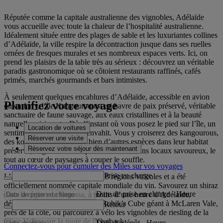
Réputée comme la capitale australienne des vignobles, Adélaïde
vous accueille avec toute la chaleur de l’hospitalité australienne.
Idéalement située entre des plages de sable et les luxuriantes collines
d’Adélaïde, la ville respire la décontraction jusque dans ses ruelles
ornées de fresques murales et ses nombreux espaces verts. Ici, on
prend les plaisirs de la table très au sérieux : découvrez un véritable
paradis gastronomique où se côtoient restaurants raffinés, cafés
primés, marchés gourmands et bars intimistes.
À seulement quelques encablures d’Adélaïde, accessible en avion
Planifiez votre voyage
ou en ferry, l’île Kangourou est un havre de paix préservé, véritable
sanctuaire de faune sauvage, aux eaux cristallines et à la beauté
naturelle saisissante. Dès l’instant où vous posez le pied sur l’île, un
Location de voitures
sentiment de détente vous envahit. Vous y croiserez des kangourous,
Réserver une visite
des koalas, des phoques et bien d’autres espèces dans leur habitat
Réservez votre séjour dès maintenant
préservé, dégusterez des spécialités et des vins locaux savoureux, le
tout au cœur de paysages à couper le souffle.
Connectez-vous pour cumuler des Miles sur vos voyages
Prise en charge
L’Australie-Méridionale abrite 18 régions viticoles et a été
officiellement nommée capitale mondiale du vin. Savourez un shiraz
Date de prise en charge
-
Heure
dans la région de Barossa, à moins d’une heure d’Adélaïde,
dégustez un grand cru dans un Rubik’s Cube géant à McLaren Vale,
Retour
près de la côte, ou parcourez à vélo les vignobles de riesling de la
Clare Valley, sur la route de l’Outback.
Date de dépôt
-
Heure