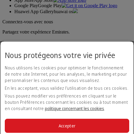
App Store
App Store
Google Play
Google Play
Huawei App Gallery
huawai os
Connectez-vous avec nous
Partagez votre expérience Emirates.
Nous protégeons votre vie privée
Nous utilisons les cookies pour optimiser le fonctionnement
de notre site Internet, pour les analyses, le marketing et pour
personnaliser les contenus que vous visualisez.
Déclaration d'accessibilité
En les acceptant, vous validez l’utilisation de tous ces cookies.
Nous contacter
Politique de confidentialité
Vous pouvez modifier vos préférences en cliquant sur le
Conditions générales
bouton Préférences concernant les cookies ou à tout moment
Politique en matière de cookies
en consultant notre
politique concernant les cookies
.
Cyber-sécurité
Déclaration de transparence vis-à-vis de la loi sur l’esclavage
moderne
Accepter
Plan du site