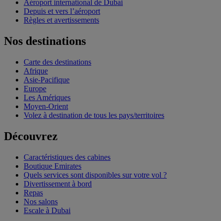
Aéroport international de Dubai
Depuis et vers l’aéroport
Règles et avertissements
Nos destinations
Carte des destinations
Afrique
Asie-Pacifique
Europe
Les Amériques
Moyen-Orient
Volez à destination de tous les pays/territoires
Découvrez
Caractéristiques des cabines
Boutique Emirates
Quels services sont disponibles sur votre vol ?
Divertissement à bord
Repas
Nos salons
Escale à Dubai