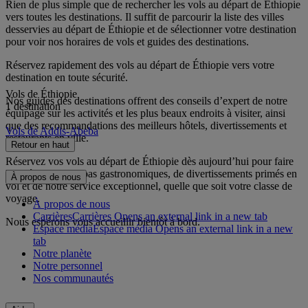
Rien de plus simple que de rechercher les vols au départ de Éthiopie
vers toutes les destinations. Il suffit de parcourir la liste des villes
desservies au départ de Éthiopie et de sélectionner votre destination
pour voir nos horaires de vols et guides des destinations.
Réservez rapidement des vols au départ de Éthiopie vers votre
destination en toute sécurité.
Vols de Éthiopie
Nos guides des destinations offrent des conseils d’expert de notre
1 destination
équipage sur les activités et les plus beaux endroits à visiter, ainsi
que des recommandations des meilleurs hôtels, divertissements et
Vols de Addis-Abeba
restaurants en ville.
Retour en haut
Réservez vos vols au départ de Éthiopie dès aujourd’hui pour faire
l’expérience de repas gastronomiques, de divertissements primés en
À propos de nous
vol et de notre service exceptionnel, quelle que soit votre classe de
voyage.
À propos de nous
Carrières
Carrières Opens an external link in a new tab
Nous espérons vous accueillir bientôt à bord.
Espace média
Espace média Opens an external link in a new
tab
Notre planète
Notre personnel
Nos communautés