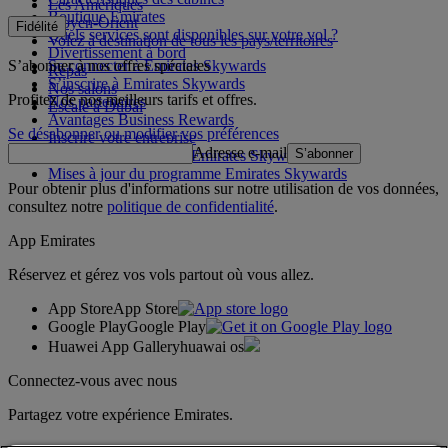
Les Amériques
Boutique Emirates
Moyen-Orient
Fidélité
Quels services sont disponibles sur votre vol ?
Volez à destination de tous les pays/territoires
Divertissement à bord
S’abonner à nos offres spéciales
Se connecter à Emirates Skywards
Repas
S’inscrire à Emirates Skywards
Nos salons
Profitez de nos meilleurs tarifs et offres.
Nos partenaires
Escale à Dubai
Avantages Business Rewards
Se désabonner ou modifier vos préférences
Inscrire votre entreprise
Adresse e-mail
S’abonner
Règles du programme Emirates Skywards
Mises à jour du programme Emirates Skywards
Pour obtenir plus d'informations sur notre utilisation de vos données,
consultez notre
politique de confidentialité
.
App Emirates
Réservez et gérez vos vols partout où vous allez.
App Store
App Store
Google Play
Google Play
Huawei App Gallery
huawai os
Connectez-vous avec nous
Partagez votre expérience Emirates.