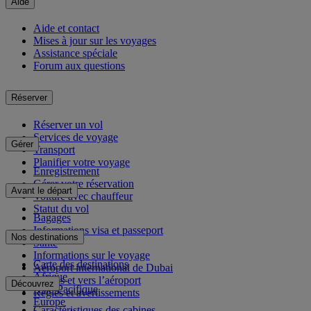
Aide
Aide et contact
Mises à jour sur les voyages
Assistance spéciale
Forum aux questions
Réserver
Réserver un vol
Services de voyage
Gérer
Transport
Planifier votre voyage
Enregistrement
Gérer votre réservation
Avant le départ
Voiture avec chauffeur
Statut du vol
Bagages
Informations visa et passeport
Nos destinations
Santé
Informations sur le voyage
Carte des destinations
Aéroport international de Dubai
Afrique
Depuis et vers l’aéroport
Découvrez
Asie-Pacifique
Règles et avertissements
Europe
Caractéristiques des cabines