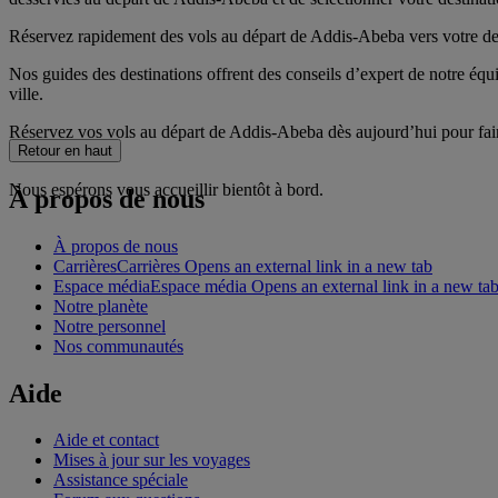
Réservez rapidement des vols au départ de Addis-Abeba vers votre dest
Nos guides des destinations offrent des conseils d’expert de notre équip
ville.
Réservez vos vols au départ de Addis-Abeba dès aujourd’hui pour faire
voyage.
Retour en haut
Nous espérons vous accueillir bientôt à bord.
À propos de nous
À propos de nous
Carrières
Carrières Opens an external link in a new tab
Espace média
Espace média Opens an external link in a new ta
Notre planète
Notre personnel
Nos communautés
Aide
Aide et contact
Mises à jour sur les voyages
Assistance spéciale