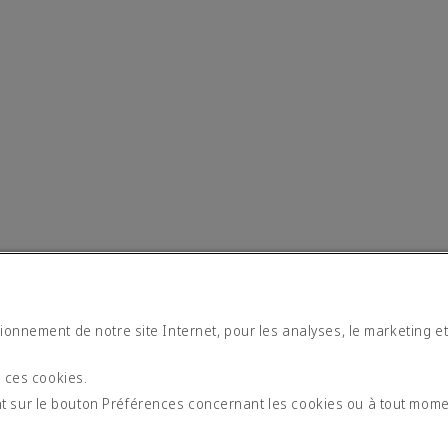
tionnement de notre site Internet, pour les analyses, le marketing e
moderne
s ces cookies.
t sur le bouton Préférences concernant les cookies ou à tout mom