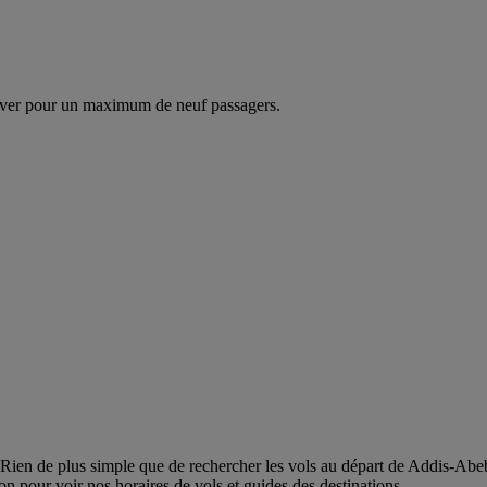
ver pour un maximum de neuf passagers.
n de plus simple que de rechercher les vols au départ de Addis-Abeba ver
on pour voir nos horaires de vols et guides des destinations.