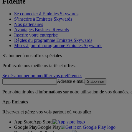
Fidélité
Se connecter à Emirates Skywards
S’inscrire à Emirates Skywards
Nos partenaires
Avantages Business Rewards
Inscrire votre entreprise
Règles du programme Emirates Skywards
Mises à jour du programme Emirates Skywards
S’abonner à nos offres spéciales
Profitez de nos meilleurs tarifs et offres.
Se désabonner ou modifier vos préférences
Adresse e-mail
S’abonner
Pour obtenir plus d'informations sur notre utilisation de vos données,
App Emirates
Réservez et gérez vos vols partout où vous allez.
App Store
App Store
Google Play
Google Play