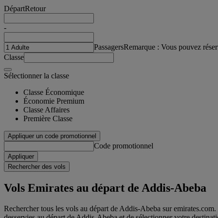
Départ
Retour
-
Passagers
Remarque : Vous pouvez réser
Classe
Sélectionner la classe
Classe Économique
Économie Premium
Classe Affaires
Première Classe
Appliquer un code promotionnel
Code promotionnel
Appliquer
Rechercher des vols
Vols Emirates au départ de Addis-Abeba
Rechercher tous les vols au départ de Addis-Abeba sur emirates.com. Rie
desservies au départ de Addis-Abeba et de sélectionner votre destinati